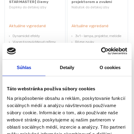
STAR MASTER | čierny
projektorom a zvukmi
Doplnky do detskej izby
Nábytok do detskej izby
Aktuálne vypredané
Aktuálne vypredané
Dynamické efekty
3v1 – lampa, projektor, melódie
Viaceré prevádzkové režimy
Rôzne zvuky
Dokonalá imitácia hviezd
Nahrávanie
Rozmery (šírka / výška): 10,8 x 11,5
Časovač
cm
Hmotnosť: 165 g
38,85
€
Súhlas
Detaily
O cookies
7,56
€
13,13
€
15,75
€
(
6,15
€
bez DPH)
(
10,67
€
bez DPH)
★
★
★
★
★
★
★
★
★
★
Táto webstránka používa súbory cookies
Na prispôsobenie obsahu a reklám, poskytovanie funkcií
sociálnych médií a analýzu návštevnosti používame
súbory cookie. Informácie o tom, ako používate naše
webové stránky, poskytujeme aj našim partnerom v
oblasti sociálnych médií, inzercie a analýzy. Títo partneri