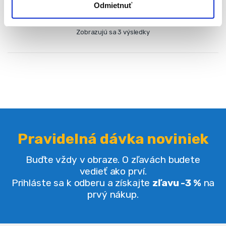
Odmietnuť
Zobrazujú sa 3 výsledky
Pravidelná dávka noviniek
Buďte vždy v obraze. O zľavách budete
vedieť ako prví.
Prihláste sa k odberu a získajte
zľavu -3 %
na
prvý nákup.