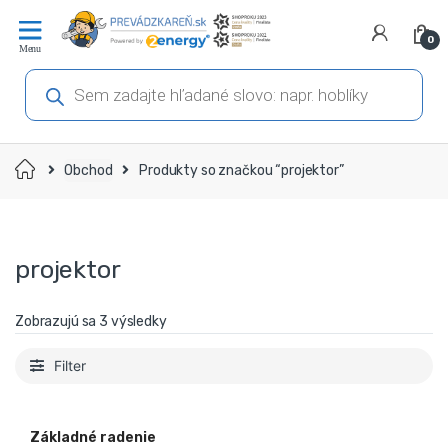
Prejsť
Prejsť
na
na
0
navigáciu
obsah
Products
search
Domov
Obchod
Produkty so značkou “projektor”
projektor
Zobrazujú sa 3 výsledky
Filter
Základné radenie