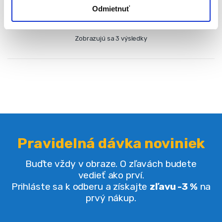
Odmietnuť
Zobrazujú sa 3 výsledky
Pravidelná dávka noviniek
Buďte vždy v obraze. O zľavách budete
vedieť ako prví.
Prihláste sa k odberu a získajte
zľavu -3 %
na
prvý nákup.