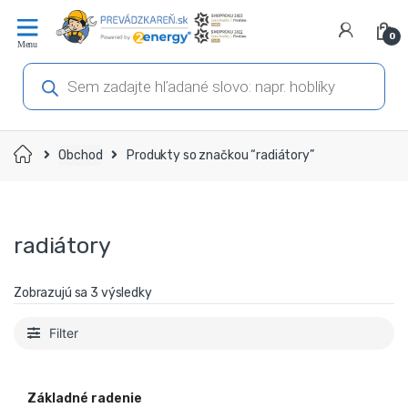
Prejsť
Prejsť
na
na
0
navigáciu
obsah
Products
search
Domov
Obchod
Produkty so značkou “radiátory”
radiátory
Zobrazujú sa 3 výsledky
Filter
Základné radenie