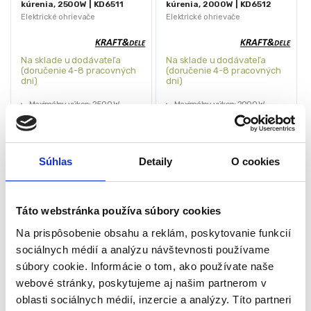
kúrenia, 2500W | KD6511
kúrenia, 2000W | KD6512
Elektrické ohrievače
Elektrické ohrievače
Na sklade u dodávateľa
Na sklade u dodávateľa
(doručenie 4-8 pracovných
(doručenie 4-8 pracovných
dni)
dni)
Maximálny výkon: 2500 W
Maximálny výkon: 2000 W
Úrovne vykurovania:
Úrovne kúrenia: 800/1200/2000
1000/1500/2500 W
W
Napätie: 220–240 V~
Napätie: 220–240 V~
Frekvencia: 50/60 Hz
Frekvencia: 50/60 Hz
Súhlas
Detaily
O cookies
85,00
€
73,00
€
58,00
€
49,00
€
(
47,15
€
bez DPH)
(
39,84
€
bez DPH)
★
★
★
★
★
★
★
★
★
★
Táto webstránka používa súbory cookies
Na prispôsobenie obsahu a reklám, poskytovanie funkcií
sociálnych médií a analýzu návštevnosti používame
súbory cookie. Informácie o tom, ako používate naše
webové stránky, poskytujeme aj našim partnerom v
oblasti sociálnych médií, inzercie a analýzy. Títo partneri