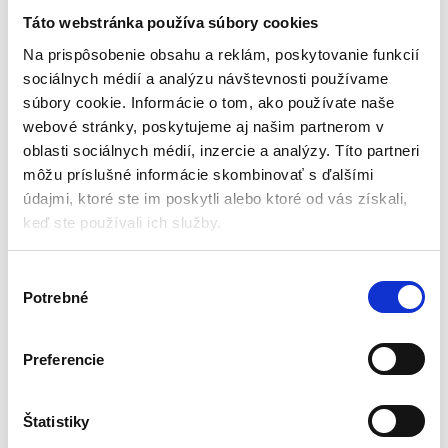
Worcraft
CR 1140B
Táto webstránka používa súbory cookies
Rádiá a reproduktory
Rádiá a reproduktory
Na prispôsobenie obsahu a reklám, poskytovanie funkcií
sociálnych médií a analýzu návštevnosti používame
Na sklade (doručenie 2-4
Aktuálne vypredané
súbory cookie. Informácie o tom, ako používate naše
pracovné dni)
farba krytu: čierna so
webové stránky, poskytujeme aj našim partnerom v
Výkon (kW): 2 x 15 W
striebornými prvkami
oblasti sociálnych médií, inzercie a analýzy. Títo partneri
Napájanie: 20 V
materiál puzdra: plast
môžu príslušné informácie skombinovať s ďalšími
Doba prehrávania: 6 h
farba kábla: čierna
Bluetooth: áno
údajmi, ktoré ste im poskytli alebo ktoré od vás získali,
dĺžka kábla: 140 cm
Parametre USB výstupu: 5V DC,
keď ste používali ich služby.
26,25
€
1000 mA
18,00
€
180,00
€
125,00
€
(
14,63
€
bez DPH)
★
★
★
★
★
(
101,63
€
bez DPH)
V
★
★
★
★
★
Potrebné
ý
b
e
Preferencie
r
s
Zobrazujú sa 2 výsledky
ú
Štatistiky
h