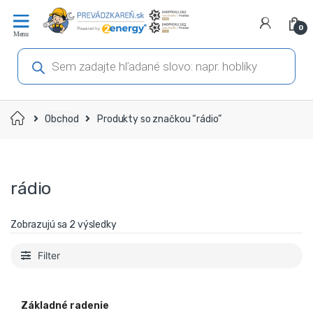
Prejsť
Prejsť
na
na
0
navigáciu
obsah
Products
search
Domov
Obchod
Produkty so značkou “rádio”
rádio
Zobrazujú sa 2 výsledky
Filter
Základné radenie