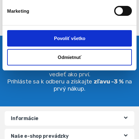
l
Marketing
a
s
u
Povoliť všetko
Pravidelná dávka noviniek
Odmietnuť
Buďte vždy v obraze. O zľavách budete
vedieť ako prví.
Prihláste sa k odberu a získajte
zľavu -3 %
na
prvý nákup.
Informácie
Naše e-shop prevádzky