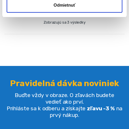
Odmietnuť
Zobrazujú sa 3 výsledky
Pravidelná dávka noviniek
Buďte vždy v obraze. O zľavách budete
vedieť ako prví.
Prihláste sa k odberu a získajte
zľavu -3 %
na
prvý nákup.