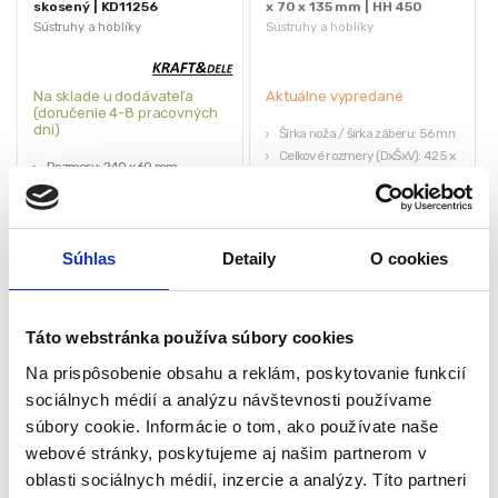
skosený | KD11256
x 70 x 135 mm | HH 450
Sústruhy a hoblíky
Sústruhy a hoblíky
Na sklade u dodávateľa
Aktuálne vypredané
(doručenie 4-8 pracovných
dni)
Šírka noža / šírka záberu: 56 mm
Celkové rozmery (DxŠxV): 425 x
Rozmery: 240 x 60 mm
70 x 135 mm
Nastaviteľná čepeľ
Hmotnosť: 2,4 kg
Hĺbka hobľovania: 15 mm
Šírka hobľovania: 3 mm
37,80
€
Materiál: vysoko kvalitná oceľ a
Súhlas
Detaily
O cookies
33,60
€
plast
6,00
€
10,00
€
(
27,32
€
bez DPH)
★
★
★
★
★
(
4,88
€
bez DPH)
★
★
★
★
★
Táto webstránka používa súbory cookies
Na prispôsobenie obsahu a reklám, poskytovanie funkcií
sociálnych médií a analýzu návštevnosti používame
súbory cookie. Informácie o tom, ako používate naše
webové stránky, poskytujeme aj našim partnerom v
oblasti sociálnych médií, inzercie a analýzy. Títo partneri