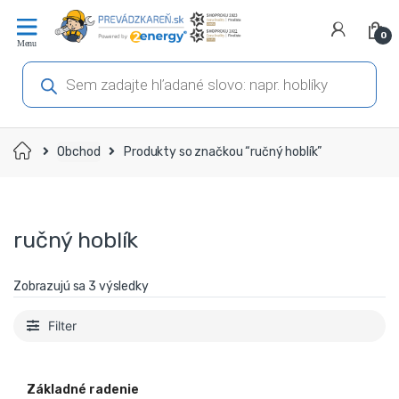
Prejsť
Prejsť
na
na
0
navigáciu
obsah
Products
search
Domov
Obchod
Produkty so značkou “ručný hoblík”
ručný hoblík
Zobrazujú sa 3 výsledky
Filter
Základné radenie