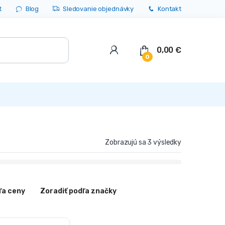
t
Blog
Sledovanie objednávky
Kontakt
0,00
€
0
Zobrazujú sa 3 výsledky
ľa ceny
Zoradiť podľa značky