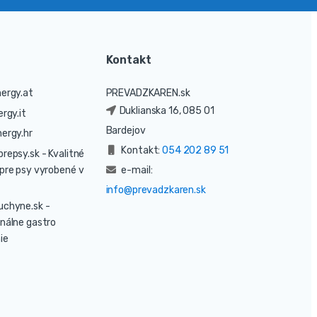
Kontakt
ergy.at
PREVADZKAREN.sk
Duklianska 16, 085 01
rgy.it
Bardejov
ergy.hr
Kontakt:
054 202 89 51
prepsy.sk
- Kvalitné
pre psy vyrobené v
e-mail:
info@prevadzkaren.sk
uchyne.sk
-
nálne gastro
ie