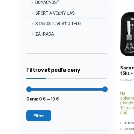
DOMÁCNOSŤ
ŠPORT A VOĽNÝ ČAS
STAROSTLIVOSŤ O TELO
ZÁHRADA
Sada n
Filtrovať podľa ceny
13ks +
Sady kľ
Na
objedn
Cena:
0 €
—
10 €
Minimálna
Maximálna
(doruče
cena
cena
12 pra
dni)
Filter
18 bit
3x die