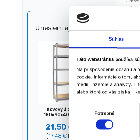
Nastav
Nôž na
Skrut
Unesiem aj 🐎
Zľava
9,00
51%
(
7,32
€
Súhlas
★
★
Táto webstránka používa sú
Na prispôsobenie obsahu a r
Zobrazujú
cookie. Informácie o tom, ak
médií, inzercie a analýzy. Tí
alebo ktoré od vás získali, ke
V
Kovový úložný regál,
Potrebné
ý
180x90x40 cm, 875 kg,
strieborný
b
21,50
€
44,00
€
e
(
17,48
€
bez DPH)
r