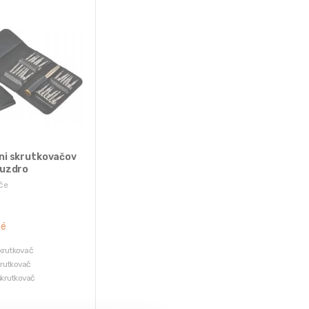
ni skrutkovačov
puzdro
če
né
skrutkovač
krutkovač
krutkovač