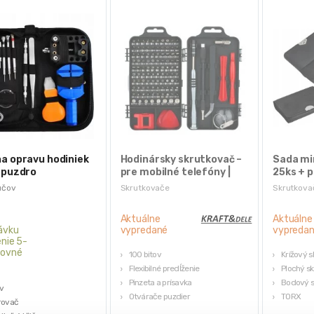
a opravu hodiniek
Hodinársky skrutkovač –
Sada mi
 puzdro
pre mobilné telefóny |
25ks + 
KD10952
účov
Skrutkovače
Skrutkova
Aktuálne
Aktuálne
ávku
vypredané
vypreda
nie 5-
covné
100 bitov
Krížový 
Flexibilné predĺženie
Plochý s
Pinzeta a prísavka
Bodový s
ov
Otvárače puzdier
TORX
rovač
Adaptér
Púzdro