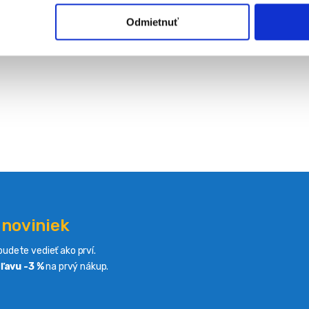
Odmietnuť
 noviniek
udete vedieť ako prví.
ľavu -3 %
na prvý nákup.