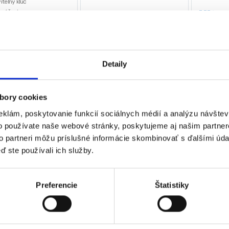
iteľný kľúč
 páčenie
7,77
€
9,56
€
4,73
€
kovače
16,80
€
(
7,77
€
bez DPH)
(
3,84
€
be
★
★
★
★
★
★
★
€
21,00
€
bez DPH)
Detaily
★
★
★
bory cookies
eklám, poskytovanie funkcií sociálnych médií a analýzu návšte
 sa 3 výsledky
o používate naše webové stránky, poskytujeme aj našim partner
to partneri môžu príslušné informácie skombinovať s ďalšími údaj
ď ste používali ich služby.
Preferencie
Štatistiky