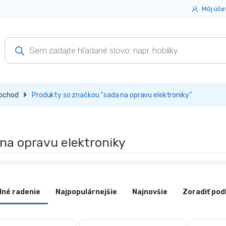
Môj úče
Products
search
bchod
Produkty so značkou “sada na opravu elektroniky”
na opravu elektroniky
dné radenie
Najpopulárnejšie
Najnovšie
Zoradiť pod