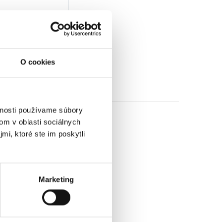
z DPH)
★
★
★
O cookies
vnosti používame súbory
om v oblasti sociálnych
mi, ktoré ste im poskytli
Marketing