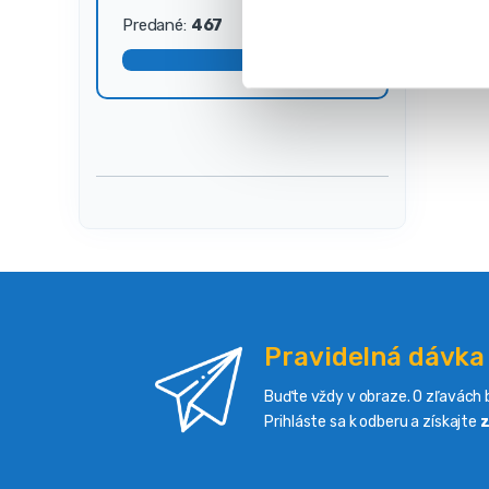
s
Predané:
467
Dostupné:
33
ú
h
l
a
s
u
Pravidelná dávka
Buďte vždy v obraze. O zľavách b
Prihláste sa k odberu a získajte
z