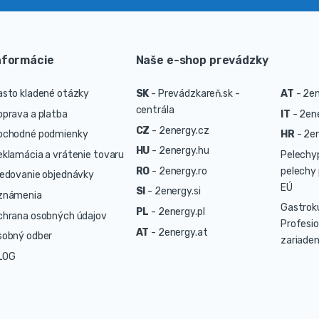
nformácie
Naše e-shop prevádzky
asto kladené otázky
SK
-
Prevádzkareň.sk -
AT
-
2en
centrála
oprava a platba
IT
-
2ene
CZ
-
2energy.cz
bchodné podmienky
HR
-
2en
HU
-
2energy.hu
eklamácia a vrátenie tovaru
Pelechy
RO
-
2energy.ro
pelechy 
ledovanie objednávky
EÚ
SI
-
2energy.si
známenia
Gastrok
PL
-
2energy.pl
chrana osobných údajov
Profesio
AT
-
2energy.at
sobný odber
zariaden
LOG