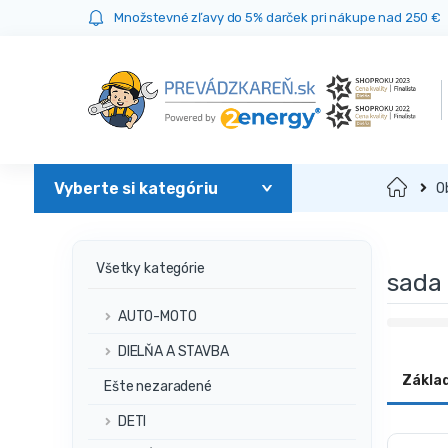
Prejsť
Prejsť
Množstevné zľavy do 5% darček pri nákupe nad 250 €
na
na
navigáciu
obsah
Domov
O
Všetky kategórie
sada 
AUTO-MOTO
DIELŇA A STAVBA
Zákla
Ešte nezaradené
DETI