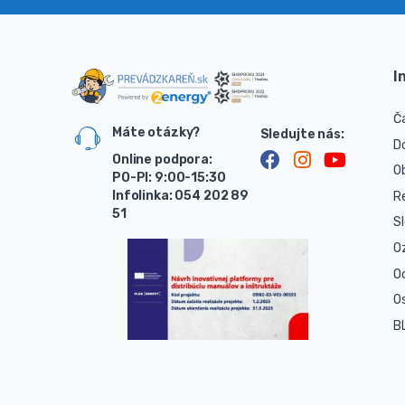
I
Č
Máte otázky?
D
Online podpora:
O
PO-PI: 9:00-15:30
Infolinka: 054 202 89
R
51
S
O
O
O
B