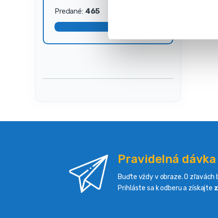
s
Predané:
465
Dostupné:
35
ú
h
l
a
s
u
Pravidelná dávka
Buďte vždy v obraze. O zľavách b
Prihláste sa k odberu a získajte
z