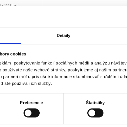
a: 135 litrov
 čierno-šedo-biela
y organizéra: 65 cm x 36,5
58 cm
y priehradky: 61 cm x 32 cm
0
€
 cm
Detaily
€
bez DPH)
★
★
★
bory cookies
eklám, poskytovanie funkcií sociálnych médií a analýzu návšte
o používate naše webové stránky, poskytujeme aj našim partner
 jediný výsledok
to partneri môžu príslušné informácie skombinovať s ďalšími údaj
ď ste používali ich služby.
Preferencie
Štatistiky