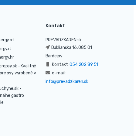
Kontakt
ergy.at
PREVADZKAREN.sk
Duklianska 16, 085 01
rgy.it
Bardejov
ergy.hr
Kontakt:
054 202 89 51
prepsy.sk
- Kvalitné
pre psy vyrobené v
e-mail:
info@prevadzkaren.sk
uchyne.sk
-
nálne gastro
ie