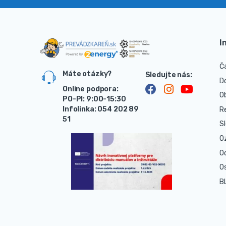
I
Č
Máte otázky?
D
Online podpora:
O
PO-PI: 9:00-15:30
Infolinka: 054 202 89
R
51
S
O
O
O
B