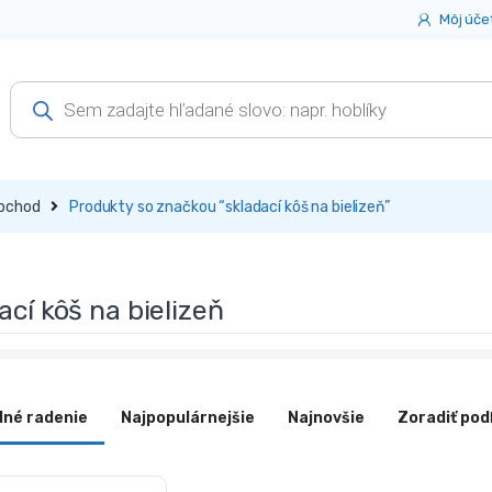
Môj úče
Products
search
bchod
Produkty so značkou “skladací kôš na bielizeň”
ací kôš na bielizeň
dné radenie
Najpopulárnejšie
Najnovšie
Zoradiť pod