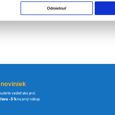
Odmietnuť
 noviniek
udete vedieť ako prví.
ľavu -3 %
na prvý nákup.