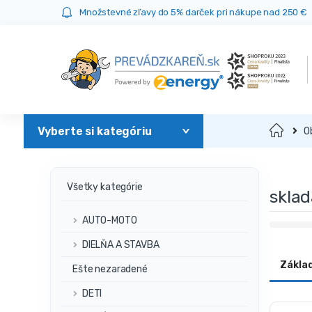
Prejsť
Prejsť
Množstevné zľavy do 5% darček pri nákupe nad 250 €
na
na
navigáciu
obsah
Domov
O
Všetky kategórie
sklad
AUTO-MOTO
DIELŇA A STAVBA
Zákla
Ešte nezaradené
DETI