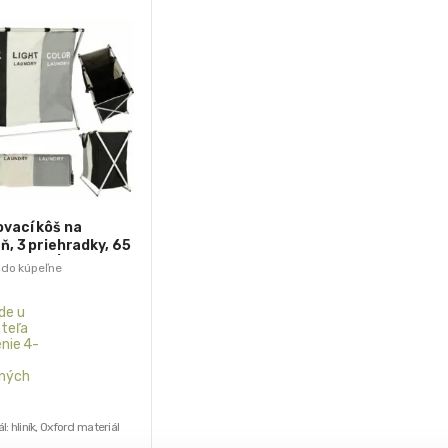
vací kôš na
eň, 3 priehradky, 65
x 58 cm | 135 l
 do kúpeľne
de u
teľa
nie 4-
ných
l: hliník, Oxford materiál