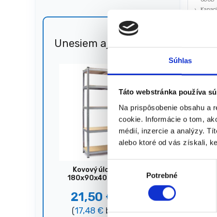
Kapacit
Farba:
Rozmer
cm x 
Unesiem aj 🐎
Zľava
26,25
€
51%
Rozmer
15,0
x 51,5
Súhlas
(
12,20
★
★
Táto webstránka používa sú
Na prispôsobenie obsahu a r
cookie. Informácie o tom, ak
Zobrazený
médií, inzercie a analýzy. Tí
alebo ktoré od vás získali, ke
V
Kovový úložný regál,
Potrebné
ý
180x90x40 cm, 875 kg,
strieborný
b
21,50
€
44,00
€
e
(
17,48
€
bez DPH)
r