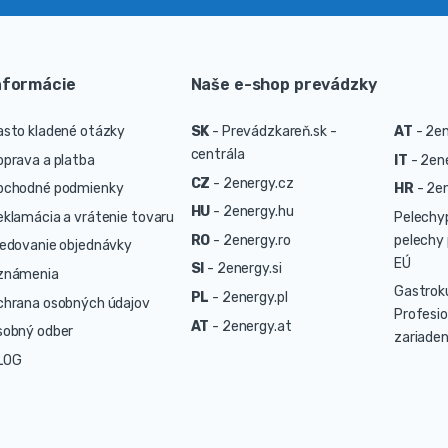
nformácie
Naše e-shop prevádzky
asto kladené otázky
SK
-
Prevádzkareň.sk -
AT
-
2en
centrála
oprava a platba
IT
-
2ene
CZ
-
2energy.cz
bchodné podmienky
HR
-
2en
HU
-
2energy.hu
eklamácia a vrátenie tovaru
Pelechy
RO
-
2energy.ro
pelechy 
ledovanie objednávky
EÚ
SI
-
2energy.si
známenia
Gastrok
PL
-
2energy.pl
chrana osobných údajov
Profesio
AT
-
2energy.at
sobný odber
zariaden
LOG