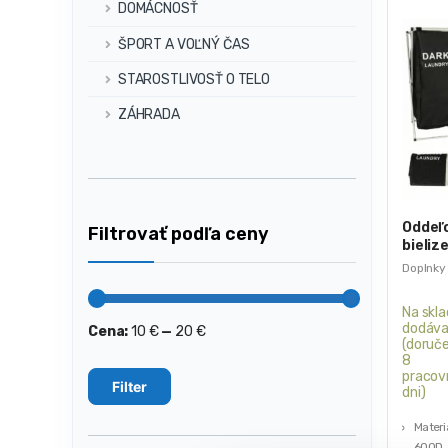
DOMÁCNOSŤ
ŠPORT A VOĽNÝ ČAS
STAROSTLIVOSŤ O TELO
ZÁHRADA
Oddeľo
Filtrovať podľa ceny
bieliz
x 36,5 
Doplnky
Na skla
dodáva
Cena:
10 €
—
20 €
Minimálna
Maximálna
(doruče
cena
cena
8
pracov
Filter
dni)
Materiá
600D