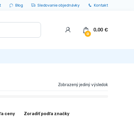
t
Blog
Sledovanie objednávky
Kontakt
0,00
€
0
Zobrazený jediný výsledok
ľa ceny
Zoradiť podľa značky