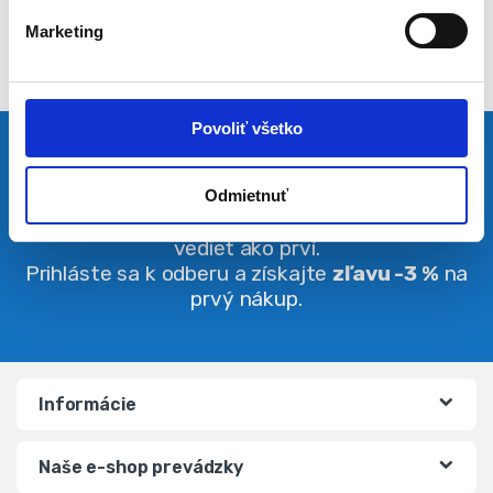
l
Marketing
a
s
u
Povoliť všetko
Pravidelná dávka noviniek
Odmietnuť
Buďte vždy v obraze. O zľavách budete
vedieť ako prví.
Prihláste sa k odberu a získajte
zľavu -3 %
na
prvý nákup.
Informácie
Naše e-shop prevádzky