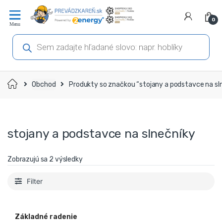
Prejsť
Prejsť
na
na
0
navigáciu
obsah
Products
search
Domov
Obchod
Produkty so značkou “stojany a podstavce na sl
stojany a podstavce na slnečníky
Zobrazujú sa 2 výsledky
Filter
Základné radenie