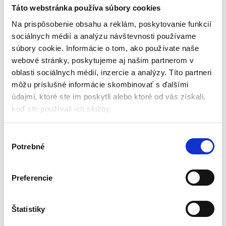
slnečník s kolieskami –
plniteľný, 13L | MultiGarden
Táto webstránka používa súbory cookies
plniteľný | 60kg
Slnečníky
Slnečníky
Na prispôsobenie obsahu a reklám, poskytovanie funkcií
sociálnych médií a analýzu návštevnosti používame
Aktuálne vypredané
Aktuálne vypredané
súbory cookie. Informácie o tom, ako používate naše
webové stránky, poskytujeme aj našim partnerom v
Hmotnosť: 60kg
Objem: 13 litrov
Kolieska
Hmotnosť: 1,3 kg
oblasti sociálnych médií, inzercie a analýzy. Títo partneri
Madlá
Priemer upevňovacieho otvoru:
môžu príslušné informácie skombinovať s ďalšími
Stabilný
38 mm
údajmi, ktoré ste im poskytli alebo ktoré od vás získali,
Farba: čierna
Priemer základne: 39 cm
keď ste používali ich služby.
Výška základne: 14,5 cm
55,65
€
21,00
€
30,45
€
14,00
€
(
24,76
€
bez DPH)
(
11,38
€
bez DPH)
V
★
★
★
★
★
★
★
★
★
★
Potrebné
ý
b
e
Preferencie
r
s
Zobrazujú sa 2 výsledky
ú
Štatistiky
h