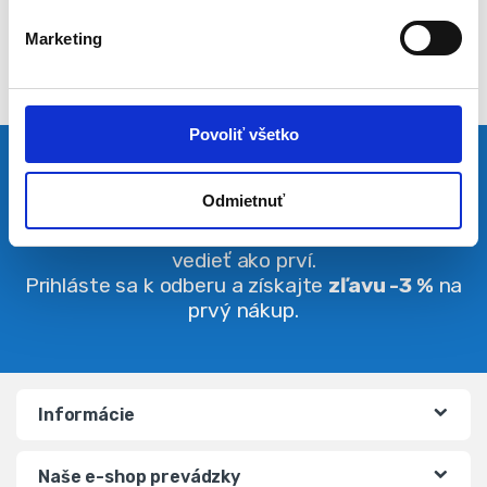
l
Marketing
a
s
u
Povoliť všetko
Pravidelná dávka noviniek
Odmietnuť
Buďte vždy v obraze. O zľavách budete
vedieť ako prví.
Prihláste sa k odberu a získajte
zľavu -3 %
na
prvý nákup.
Informácie
Naše e-shop prevádzky