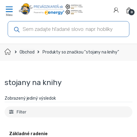
Prejsť
Prejsť
na
na
0
navigáciu
obsah
Products
search
Domov
Obchod
Produkty so značkou “stojany na knihy”
stojany na knihy
Zobrazený jediný výsledok
Filter
Základné radenie