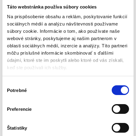
stupňový | bambusový
Táto webstránka používa súbory cookies
Regály
Na prispôsobenie obsahu a reklám, poskytovanie funkcií
sociálnych médií a analýzu návštevnosti používame
Skladom - doručenie do 24-
súbory cookie. Informácie o tom, ako používate naše
48 hod
webové stránky, poskytujeme aj našim partnerom v
Všestranné využitie
oblasti sociálnych médií, inzercie a analýzy. Títo partneri
6-stupňové nastavenie sklonu
môžu príslušné informácie skombinovať s ďalšími
Materiál: bambus/kov
Rozmery: 21 x 28 x 13-18,5 cm
údajmi, ktoré ste im poskytli alebo ktoré od vás získali,
Hmotnosť: 779 g
keď ste používali ich služby.
18,00
€
10,00
€
(
8,13
€
bez DPH)
V
★
★
★
★
★
Potrebné
ý
b
e
Preferencie
r
s
Zobrazený jediný výsledok
ú
Štatistiky
h