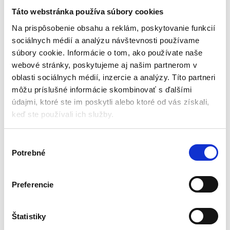
čierny
Táto webstránka používa súbory cookies
Vešiaky a stojany
Na prispôsobenie obsahu a reklám, poskytovanie funkcií
sociálnych médií a analýzu návštevnosti používame
Skladom - doručenie do 24-
súbory cookie. Informácie o tom, ako používate naše
48 hod
webové stránky, poskytujeme aj našim partnerom v
Estetické predstavenie
oblasti sociálnych médií, inzercie a analýzy. Títo partneri
Odolná konštrukcia
môžu príslušné informácie skombinovať s ďalšími
Moderný dizajn
Kovová konštrukcia
údajmi, ktoré ste im poskytli alebo ktoré od vás získali,
keď ste používali ich služby.
40,00
€
25,00
€
(
20,33
€
bez DPH)
V
★
★
★
★
★
Potrebné
ý
b
e
Preferencie
r
s
Zobrazený jediný výsledok
ú
Štatistiky
h