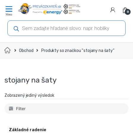
Prejsť
Prejsť
na
na
0
navigáciu
obsah
Products
search
Domov
Obchod
Produkty so značkou “stojany na šaty”
stojany na šaty
Zobrazený jediný výsledok
Filter
Základné radenie