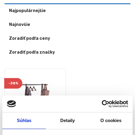
Najpopulárnejšie
Najnovšie
Zoradiť podľa ceny
Zoradiť podľa značky
-
38%
Súhlas
Detaily
O cookies
Stojan na šaty s poličkou |