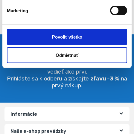
l
Marketing
a
s
u
Povoliť všetko
Pravidelná dávka noviniek
Odmietnuť
Buďte vždy v obraze. O zľavách budete
vedieť ako prví.
Prihláste sa k odberu a získajte
zľavu -3 %
na
prvý nákup.
Informácie
Naše e-shop prevádzky