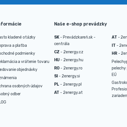
nformácie
Naše e-shop prevádzky
asto kladené otázky
SK
-
Prevádzkareň.sk -
AT
-
2en
centrála
oprava a platba
IT
-
2ene
CZ
-
2energy.cz
bchodné podmienky
HR
-
2en
HU
-
2energy.hu
eklamácia a vrátenie tovaru
Pelechy
RO
-
2energy.ro
pelechy 
ledovanie objednávky
EÚ
SI
-
2energy.si
známenia
Gastrok
PL
-
2energy.pl
chrana osobných údajov
Profesio
AT
-
2energy.at
sobný odber
zariaden
LOG