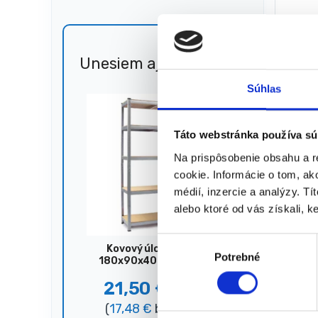
Hmotno
77,00
€
55,0
(
44,72
Unesiem aj 🐎
Zľava
51%
★
★
Súhlas
Táto webstránka používa sú
Zobrazujú
Na prispôsobenie obsahu a r
cookie. Informácie o tom, ak
médií, inzercie a analýzy. Tí
alebo ktoré od vás získali, ke
V
Kovový úložný regál,
Potrebné
ý
180x90x40 cm, 875 kg,
strieborný
b
21,50
€
44,00
€
e
(
17,48
€
bez DPH)
r