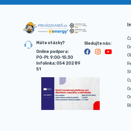
I
Č
Máte otázky?
D
Online podpora:
O
PO-PI: 9:00-15:30
Infolinka: 054 202 89
R
51
S
O
O
O
B