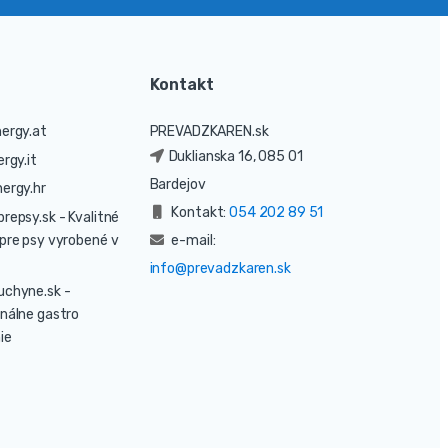
Kontakt
ergy.at
PREVADZKAREN.sk
Duklianska 16, 085 01
rgy.it
Bardejov
ergy.hr
Kontakt:
054 202 89 51
prepsy.sk
- Kvalitné
pre psy vyrobené v
e-mail:
info@prevadzkaren.sk
uchyne.sk
-
nálne gastro
ie