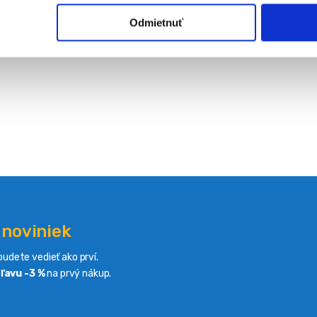
Odmietnuť
 noviniek
udete vedieť ako prví.
ľavu -3 %
na prvý nákup.