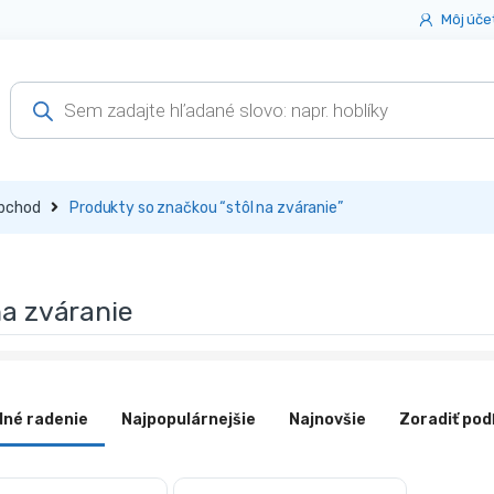
Môj úče
Products
search
bchod
Produkty so značkou “stôl na zváranie”
na zváranie
dné radenie
Najpopulárnejšie
Najnovšie
Zoradiť pod