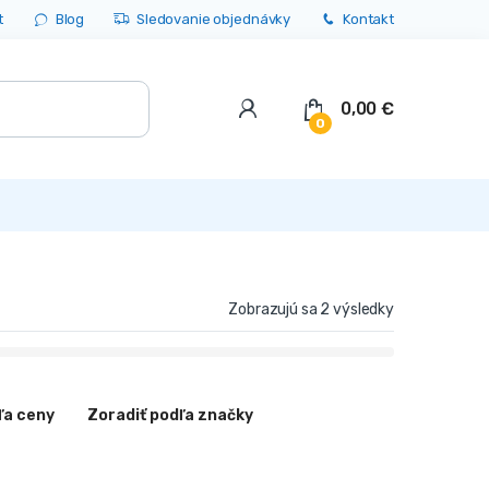
t
Blog
Sledovanie objednávky
Kontakt
0,00
€
0
Zobrazujú sa 2 výsledky
ľa ceny
Zoradiť podľa značky