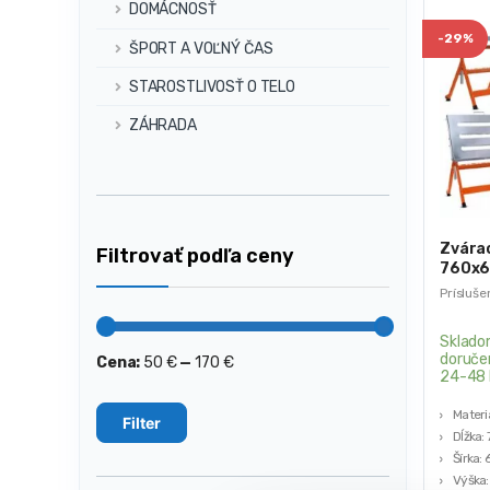
DOMÁCNOSŤ
-
29%
ŠPORT A VOĽNÝ ČAS
STAROSTLIVOSŤ O TELO
ZÁHRADA
Zvárac
Filtrovať podľa ceny
760x6
KD117
Prísluše
Sklado
doruče
Cena:
50 €
—
170 €
Minimálna
Maximálna
24-48 
cena
cena
Materiá
Filter
Dĺžka:
Šírka:
Výška