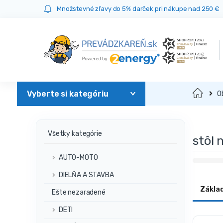
Prejsť
Prejsť
Množstevné zľavy do 5% darček pri nákupe nad 250 €
na
na
navigáciu
obsah
Domov
O
Všetky kategórie
stôl 
AUTO-MOTO
DIELŇA A STAVBA
Zákla
Ešte nezaradené
DETI