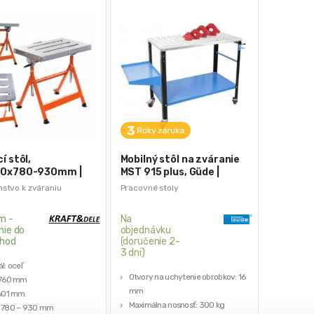
í stôl,
Mobilný stôl na zváranie
0x780-930mm |
MST 915 plus, Güde |
9
BGU-20105
nstvo k zváraniu
Pracovné stoly
m -
Na
nie do
objednávku
hod
(doručenie 2-
3 dni)
l: oceľ
Otvory na uchytenie obrobkov: 16
 760 mm
mm
 601 mm
Maximálna nosnosť: 300 kg
: 780 – 930 mm