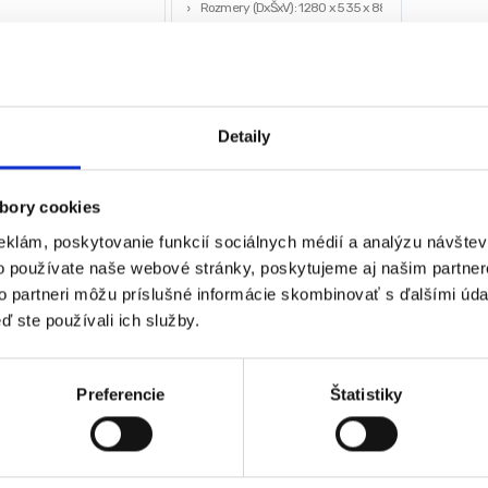
Rozmery (DxŠxV): 1280 x 535 x 885
sť: 14,5 kg
mm
Hmotnosť netto/brutto: 26 kg/27,5
0
€
184,80
€
kg
165,00
€
€
bez DPH)
(
134,15
€
bez DPH)
★
★
★
★
★
★
★
★
Detaily
bory cookies
 sa 2 výsledky
eklám, poskytovanie funkcií sociálnych médií a analýzu návšte
o používate naše webové stránky, poskytujeme aj našim partner
to partneri môžu príslušné informácie skombinovať s ďalšími údaj
ď ste používali ich služby.
Preferencie
Štatistiky