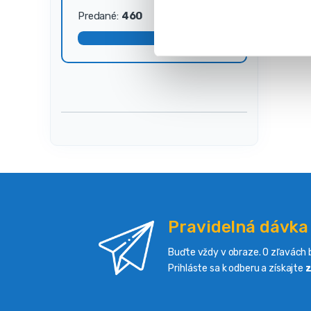
s
Predané:
460
Dostupné:
40
ú
h
l
a
s
u
Pravidelná dávka
Buďte vždy v obraze. O zľavách b
Prihláste sa k odberu a získajte
z