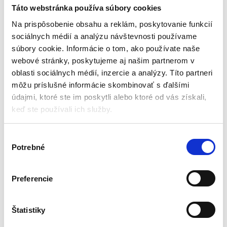
stoličkou
stoličkou
Táto webstránka používa súbory cookies
Nábytok do detskej izby
Nábytok do detskej izby
Na prispôsobenie obsahu a reklám, poskytovanie funkcií
sociálnych médií a analýzu návštevnosti používame
Aktuálne vypredané
Aktuálne vypredané
súbory cookie. Informácie o tom, ako používate naše
webové stránky, poskytujeme aj našim partnerom v
Farebné kocky a stolička súčasť
Obojstranná stolová doska
balenia
Tabuľa na kreslenie
oblasti sociálnych médií, inzercie a analýzy. Títo partneri
Bočné nádoby na kocky
Bočné nádoby na kocky
môžu príslušné informácie skombinovať s ďalšími
Úložný priestor pod stolom
Výškovo nastaviteľný stôl
údajmi, ktoré ste im poskytli alebo ktoré od vás získali,
Stvorený na hru vonku i v dome
keď ste používali ich služby.
77,70
€
109,20
€
58,80
€
82,95
€
(
47,80
€
bez DPH)
(
67,44
€
bez DPH)
V
★
★
★
★
★
★
★
★
★
★
Potrebné
ý
b
e
Preferencie
r
s
Zobrazujú sa 2 výsledky
ú
Štatistiky
h