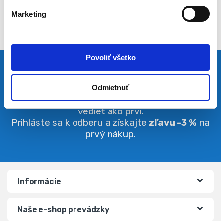
l
Marketing
a
s
u
Povoliť všetko
Pravidelná dávka noviniek
Odmietnuť
Buďte vždy v obraze. O zľavách budete
vedieť ako prví.
Prihláste sa k odberu a získajte
zľavu -3 %
na
prvý nákup.
Informácie
Naše e-shop prevádzky