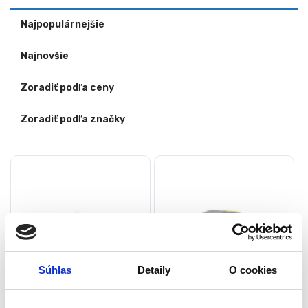
Najpopulárnejšie
Najnovšie
Zoradiť podľa ceny
Zoradiť podľa značky
Súhlas
Detaily
O cookies
Detský herný stolček so
Detský stolček so