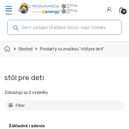
Prejsť
Prejsť
na
na
0
navigáciu
obsah
Products
search
Domov
Obchod
Produkty so značkou “stôl pre deti”
stôl pre deti
Zobrazujú sa 2 výsledky
Filter
Základné radenie