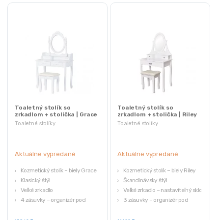
Toaletný stolík so
Toaletný stolík so
zrkadlom + stolička | Grace
zrkadlom + stolička | Riley
Toaletné stolíky
Toaletné stolíky
Aktuálne vypredané
Aktuálne vypredané
Kozmetický stolík – biely Grace
Kozmetický stolík – biely Riley
Klasický štýl
Škandinávsky štýl
Veľké zrkadlo
Veľké zrkadlo – nastaviteľný sklon
4 zásuvky – organizér pod
3 zásuvky – organizér pod
zrkadlom
zrkadlom
Pohodlná a kvalitne spracovaná
Pohodlná a kvalitne spracovaná