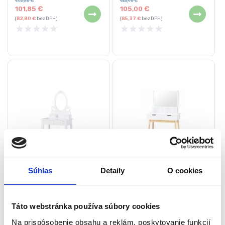
138,60
€
144,90
€
101,85
€
105,00
€
stolička
stolička
(
82,80
€
bez DPH)
(
85,37
€
bez DPH)
★
★
★
★
★
★
★
★
★
★
Toaletný stolík so
Toaletný stolík s veľkým
Súhlas
Detaily
O cookies
zrkadlom + stolička | Ella
zrkadlom | Emery
Toaletné stolíky
Toaletné stolíky
Táto webstránka používa súbory cookies
Aktuálne vypredané
Aktuálne vypredané
Na prispôsobenie obsahu a reklám, poskytovanie funkcií