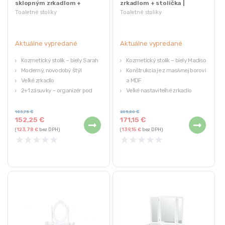
sklopným zrkadlom +
zrkadlom + stolička |
stolička | Sarah RH1908-02
Madison
Toaletné stolíky
Toaletné stolíky
Aktuálne vypredané
Aktuálne vypredané
Kozmetický stolík – biely Sarah
Kozmetický stolík – biely Madison
Moderný, novodobý štýl
Konštrukcia je z masívnej borovice
Veľké zrkadlo
a MDF
2+1 zásuvky – organizér pod
Veľké nastaviteľné zrkadlo
zrkadlom
5 zásuviek, organizér pod
Pohodlná stolička
zrkadlom
183,75
€
205,80
€
152,25
€
171,15
€
Pohodlná stolička
(
123,78
€
bez DPH)
(
139,15
€
bez DPH)
★
★
★
★
★
★
★
★
★
★