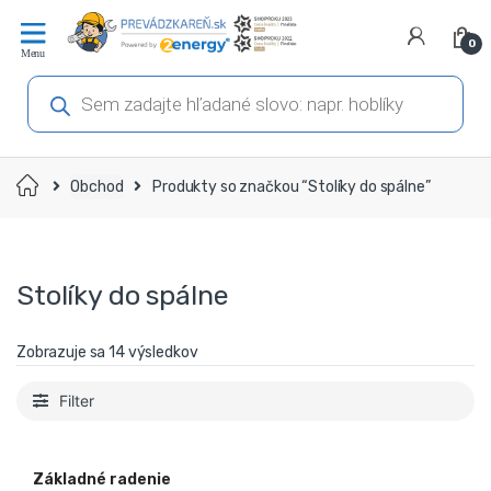
Prejsť
Prejsť
na
na
0
navigáciu
obsah
Products
search
Domov
Obchod
Produkty so značkou “Stolíky do spálne”
Stolíky do spálne
Zobrazuje sa 14 výsledkov
Filter
Základné radenie