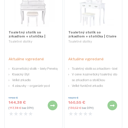
Toaletný stolík so
Toaletný stolík so
zrkadlom + stolička |
zrkadlom + stolička | Claire
Penelope
Toaletné stolíky
Toaletné stolíky
Aktuálne vypredané
Aktuálne vypredané
Kozmetický stolík – biely Penelope
Toaletný stolík so zrkadlom- biela
Klasický štýl
V cene: kozmetický toaletný stolík
Veľké zrkadlo
so zrkadlom a stoličkou
4 zásuvky – organizér pod
Veľké funkčné zrkadlo
zrkadlom
Farba: biela
Pohodlná a kvalitne spracovaná
Konštrukcia je vyrobená z
191,10
€
182,70
€
144,38
€
160,55
€
stolička
borovice a MDF
(
117,38
€
bez DPH)
(
130,52
€
bez DPH)
★
★
★
★
★
★
★
★
★
★