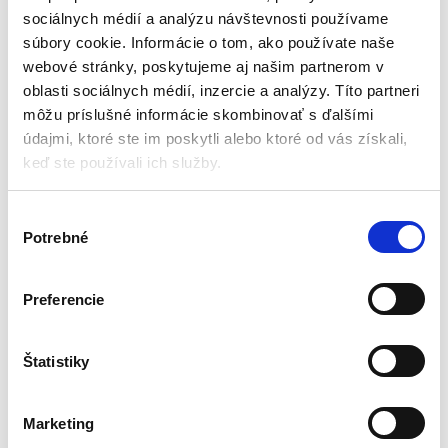
Kozmetický stolík – biely Ella
Kozmetický stolík – Emery
sociálnych médií a analýzu návštevnosti používame
Viktoriánsky štýl
Veľké zrkadlo
súbory cookie. Informácie o tom, ako používate naše
Veľké zrkadlo
2+2 odkladacie plochy
webové stránky, poskytujeme aj našim partnerom v
4 zásuvky, organizér pod
Farba : biela a prírodné drevo
oblasti sociálnych médií, inzercie a analýzy. Títo partneri
zrkadlom
Ideálny pomocník na každodenné
môžu príslušné informácie skombinovať s ďalšími
Pohodlná a kvalitne spracovaná
líčenie
138,60
€
138,60
€
102,80
€
103,95
€
stolička
údajmi, ktoré ste im poskytli alebo ktoré od vás získali,
(
83,57
€
bez DPH)
(
84,51
€
bez DPH)
keď ste používali ich služby.
★
★
★
★
★
★
★
★
★
★
V
Potrebné
ý
b
e
Preferencie
r
s
ú
Štatistiky
h
l
Marketing
a
Toaletný stolík s veľkým
Toaletný stolík s oválnym