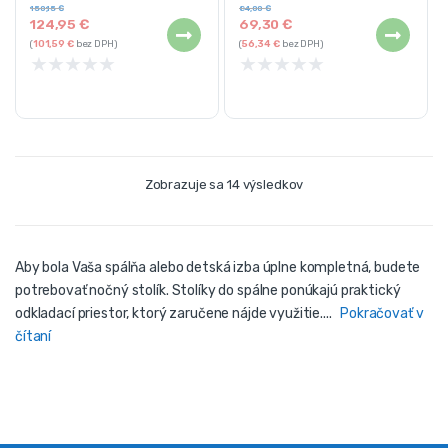
Farba: biela
materiálov
150,15
€
84,00
€
124,95
€
69,30
€
(
101,59
€
bez DPH)
(
56,34
€
bez DPH)
★
★
★
★
★
★
★
★
★
★
Zobrazuje sa 14 výsledkov
Aby bola Vaša spálňa alebo detská izba úplne kompletná, budete
potrebovať nočný stolík. Stolíky do spálne ponúkajú praktický
odkladací priestor, ktorý zaručene nájde využitie....
Pokračovať v
čítaní