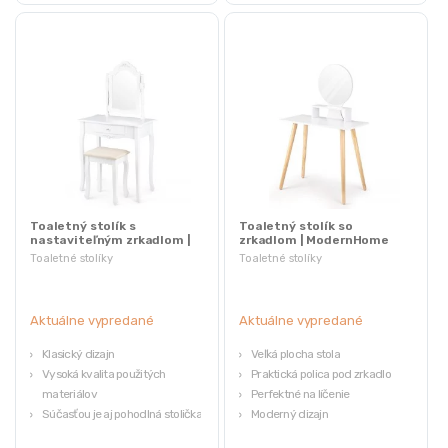
Toaletný stolík s
Toaletný stolík so
nastaviteľným zrkadlom |
zrkadlom | ModernHome
+ stolička
Toaletné stolíky
Toaletné stolíky
Aktuálne vypredané
Aktuálne vypredané
Klasický dizajn
Veľká plocha stola
Vysoká kvalita použitých
Praktická polica pod zrkadlo
materiálov
Perfektné na líčenie
Súčasťou je aj pohodlná stolička
Moderný dizajn
Ideálny na nanášanie make-upu
Vysoká kvalita použitých