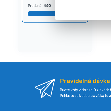
s
Predané:
460
Dostupné:
40
ú
h
l
a
s
u
Pravidelná dávka
Buďte vždy v obraze. O zľavách b
Prihláste sa k odberu a získajte
z