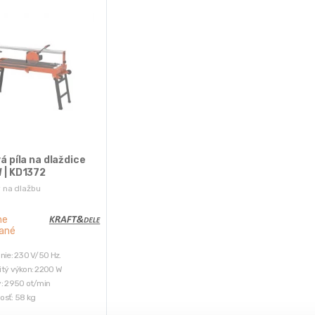
á píla na dlaždice
 | KD1372
 na dlažbu
ne
ané
nie: 230 V/50 Hz.
tý výkon: 2200 W
: 2950 ot/min
sť: 58 kg
a: Kraft&Dele