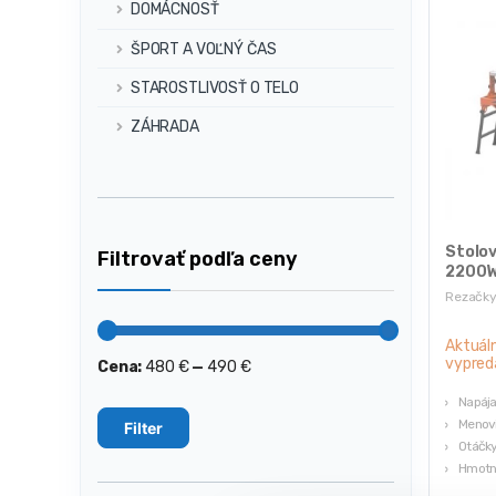
DOMÁCNOSŤ
ŠPORT A VOĽNÝ ČAS
STAROSTLIVOSŤ O TELO
ZÁHRADA
Stolov
Filtrovať podľa ceny
2200W
Rezačky
Aktuál
vypred
Cena:
480 €
—
490 €
Minimálna
Maximálna
cena
cena
Napája
Menovi
Filter
Otáčky
Hmotno
Výrobc