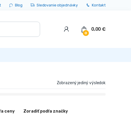
t
Blog
Sledovanie objednávky
Kontakt
0,00
€
0
Zobrazený jediný výsledok
ľa ceny
Zoradiť podľa značky