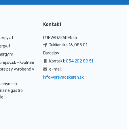
Kontakt
ergy.at
PREVADZKAREN.sk
Duklianska 16, 085 01
rgy.it
Bardejov
ergy.hr
Kontakt:
054 202 89 51
prepsy.sk
- Kvalitné
pre psy vyrobené v
e-mail:
info@prevadzkaren.sk
uchyne.sk
-
nálne gastro
ie