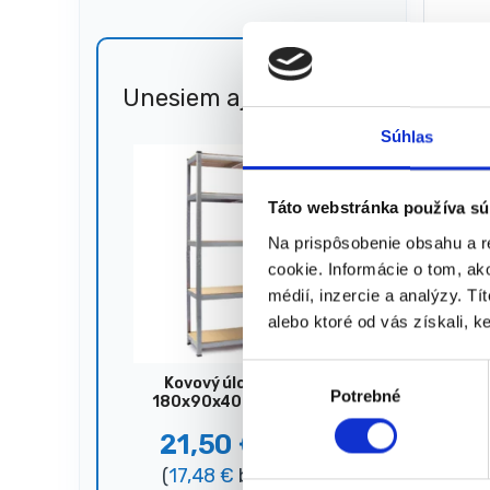
489,
(
397,5
★
★
Unesiem aj 🐎
Zľava
51%
Súhlas
Zobrazený
Táto webstránka používa sú
Na prispôsobenie obsahu a r
cookie. Informácie o tom, ak
médií, inzercie a analýzy. Tí
alebo ktoré od vás získali, ke
V
Kovový úložný regál,
Potrebné
ý
180x90x40 cm, 875 kg,
strieborný
b
21,50
€
44,00
€
e
(
17,48
€
bez DPH)
r