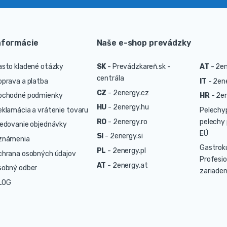
nformácie
Naše e-shop prevádzky
asto kladené otázky
SK
-
Prevádzkareň.sk -
AT
-
2en
centrála
oprava a platba
IT
-
2ene
CZ
-
2energy.cz
bchodné podmienky
HR
-
2en
HU
-
2energy.hu
eklamácia a vrátenie tovaru
Pelechy
RO
-
2energy.ro
pelechy 
ledovanie objednávky
EÚ
SI
-
2energy.si
známenia
Gastrok
PL
-
2energy.pl
chrana osobných údajov
Profesio
AT
-
2energy.at
sobný odber
zariaden
LOG