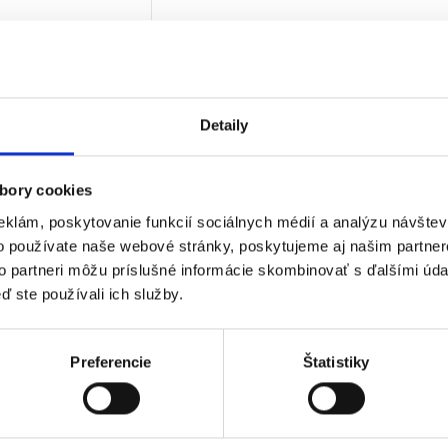
00
€
1 027,95
€
6
€
bez DPH)
★
★
★
Detaily
 jediný výsledok
bory cookies
eklám, poskytovanie funkcií sociálnych médií a analýzu návšte
o používate naše webové stránky, poskytujeme aj našim partner
to partneri môžu príslušné informácie skombinovať s ďalšími údaj
ď ste používali ich služby.
Preferencie
Štatistiky