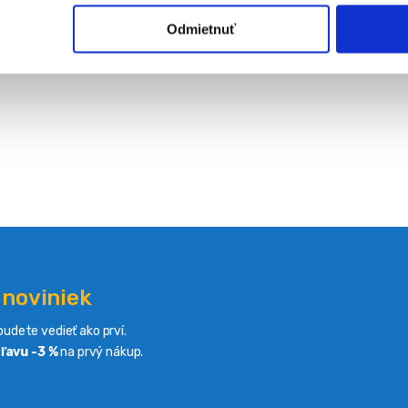
Odmietnuť
 noviniek
udete vedieť ako prví.
ľavu -3 %
na prvý nákup.