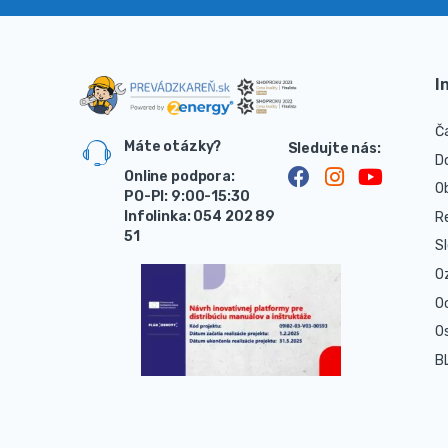
I
Č
Máte otázky?
D
Online podpora:
O
PO-PI: 9:00-15:30
Infolinka: 054 202 89
R
51
S
O
O
O
B