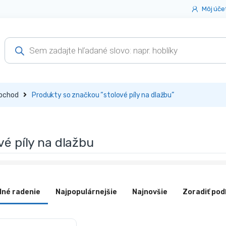
Môj úče
Products
search
bchod
Produkty so značkou “stolové píly na dlažbu”
vé píly na dlažbu
dné radenie
Najpopulárnejšie
Najnovšie
Zoradiť pod