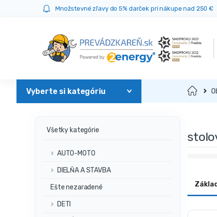
Prejsť
Prejsť
Množstevné zľavy do 5% darček pri nákupe nad 250 €
na
na
navigáciu
obsah
Domov
O
Všetky kategórie
stolo
AUTO-MOTO
DIELŇA A STAVBA
Zákla
Ešte nezaradené
DETI