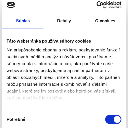
Súhlas
Detaily
O cookies
Zastrihávač vlasov BD-261,
Strojček na strihanie
zlatý lev | Berdsen
vlasov a fúzov BD-272 |
Táto webstránka používa súbory cookies
Berdsen
Nožničky a zastrihávače
Nožničky a zastrihávače
Na prispôsobenie obsahu a reklám, poskytovanie funkcií
sociálnych médií a analýzu návštevnosti používame
Skladom - doručenie do 24-
Na sklade u dodávateľa
súbory cookie. Informácie o tom, ako používate naše
48 hod
(doručenie 4-8 pracovných
dni)
webové stránky, poskytujeme aj našim partnerom v
Výkon 5W
oblasti sociálnych médií, inzercie a analýzy. Títo partneri
Výkon: 5 W
3 rýchlosti otáčania: 8500 / 7500
môžu príslušné informácie skombinovať s ďalšími
Typ batérie: Li-Ion 3,7 V 1200 mAh
/ 6000 ot./min
údajmi, ktoré ste im poskytli alebo ktoré od vás získali,
Výdrž batérie: 3,5 h
Výdrž batérie: 2,5 hodiny
Hrebeňový nástavec: 1–11 mm
keď ste používali ich služby.
Doba nabíjania: 3,5 hodiny
Titanová čepeľ
6 kusov nadstavcov: 1-9 mm
26,00
€
41,00
€
19,00
€
29,00
€
V
(
15,45
€
bez DPH)
(
23,58
€
bez DPH)
★
★
★
★
★
★
★
★
★
★
Potrebné
ý
b