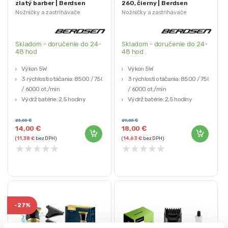
zlatý barber | Berdsen
260, čierny | Berdsen
Nožničky a zastrihávače
Nožničky a zastrihávače
Skladom - doručenie do 24-
Skladom - doručenie do 24-
48 hod
48 hod .
Výkon 5W
Výkon 5W
3 rýchlosti otáčania: 8500 / 7500
3 rýchlosti otáčania: 8500 / 7500
/ 6000 ot./min
/ 6000 ot./min
Výdrž batérie: 2,5 hodiny
Výdrž batérie: 2,5 hodiny
Doba nabíjania: 3,5 hodiny
Doba nabíjania: 3,5 hodiny
6 kusov nadstavcov: 1-9 mm
6 kusov nadstavcov: 1-9 mm
23,00
€
29,00
€
14,00
€
18,00
€
(
11,38
€
bez DPH)
(
14,63
€
bez DPH)
★
★
★
★
★
★
★
★
★
★
-
27%