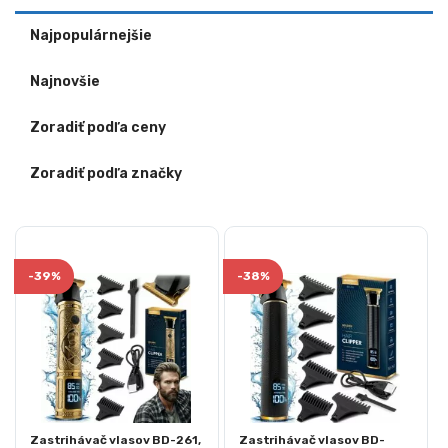
Najpopulárnejšie
Najnovšie
Zoradiť podľa ceny
Zoradiť podľa značky
-
39%
-
38%
Zastrihávač vlasov BD-261,
Zastrihávač vlasov BD-