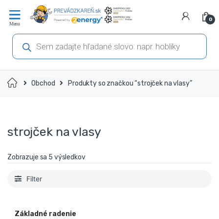
Prejsť
Prejsť
na
na
0
navigáciu
obsah
Products
search
Domov
Obchod
Produkty so značkou “strojček na vlasy”
strojček na vlasy
Zobrazuje sa 5 výsledkov
Filter
Základné radenie