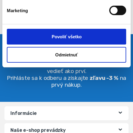
l
Marketing
a
s
u
Povoliť všetko
Pravidelná dávka noviniek
Odmietnuť
Buďte vždy v obraze. O zľavách budete
vedieť ako prví.
Prihláste sa k odberu a získajte
zľavu -3 %
na
prvý nákup.
Informácie
Naše e-shop prevádzky