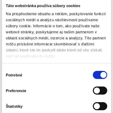
208 kusov | Maaleo
Táto webstránka používa súbory cookies
Maľovanie a kreatívne tvorenie
Na prispôsobenie obsahu a reklám, poskytovanie funkcií
sociálnych médií a analýzu návštevnosti používame
Skladom - doručenie do 24-
súbory cookie. Informácie o tom, ako používate naše
48 hod .
webové stránky, poskytujeme aj našim partnerom v
Materiál: plast
oblasti sociálnych médií, inzercie a analýzy. Títo partneri
Vek: 3+
môžu príslušné informácie skombinovať s ďalšími
Počet prvkov v súprave: 208 ks
Rozmery zloženého kufra: 31 x 41
údajmi, ktoré ste im poskytli alebo ktoré od vás získali,
x 5 cm
keď ste používali ich služby.
Rozmery v rozloženom stave: 41 x
21,00
€
15,00
€
103 cm
(
12,20
€
bez DPH)
V
★
★
★
★
★
Potrebné
ý
b
e
Preferencie
r
s
Zobrazený jediný výsledok
ú
Štatistiky
h