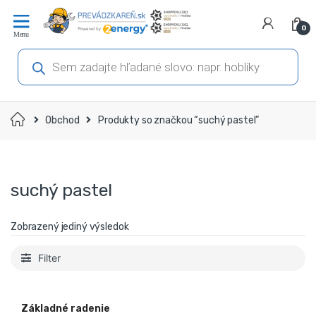
Prejsť
Prejsť
na
na
0
navigáciu
obsah
Products
search
Domov
Obchod
Produkty so značkou “suchý pastel”
suchý pastel
Zobrazený jediný výsledok
Filter
Základné radenie