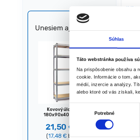
19,95
€
16,2
(
13,23
★
★
Unesiem aj 🐎
Zľava
51%
Súhlas
Zobrazený
Táto webstránka používa sú
Na prispôsobenie obsahu a r
cookie. Informácie o tom, ak
médií, inzercie a analýzy. Tí
alebo ktoré od vás získali, ke
V
Kovový úložný regál,
Potrebné
ý
180x90x40 cm, 875 kg,
strieborný
b
21,50
€
44,00
€
e
(
17,48
€
bez DPH)
r