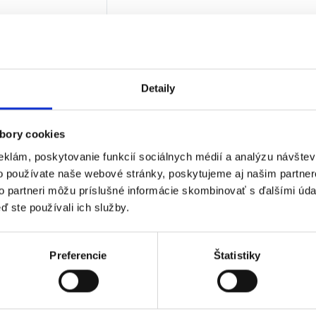
8
€
€
bez DPH)
★
★
★
Detaily
 jediný výsledok
bory cookies
eklám, poskytovanie funkcií sociálnych médií a analýzu návšte
o používate naše webové stránky, poskytujeme aj našim partner
to partneri môžu príslušné informácie skombinovať s ďalšími údaj
ď ste používali ich služby.
Preferencie
Štatistiky