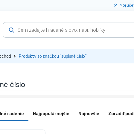
Môj úče
Products
search
bchod
Produkty so značkou “súpisné číslo”
né číslo
dné radenie
Najpopulárnejšie
Najnovšie
Zoradiť pod