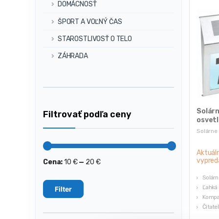
DOMÁCNOSŤ
ŠPORT A VOĽNÝ ČAS
STAROSTLIVOSŤ O TELO
ZÁHRADA
Solárn
Filtrovať podľa ceny
osvetl
Solárne 
Aktuál
vypred
Cena:
10 €
—
20 €
Minimálna
Maximálna
cena
cena
Solárn
Ľahká
Filter
Kompak
Čitate
300mAh