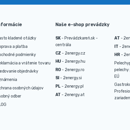
nformácie
Naše e-shop prevádzky
asto kladené otázky
SK
-
Prevádzkareň.sk -
AT
-
2en
centrála
oprava a platba
IT
-
2ene
CZ
-
2energy.cz
bchodné podmienky
HR
-
2en
HU
-
2energy.hu
eklamácia a vrátenie tovaru
Pelechy
RO
-
2energy.ro
pelechy 
ledovanie objednávky
EÚ
SI
-
2energy.si
známenia
Gastrok
PL
-
2energy.pl
chrana osobných údajov
Profesio
AT
-
2energy.at
sobný odber
zariaden
LOG