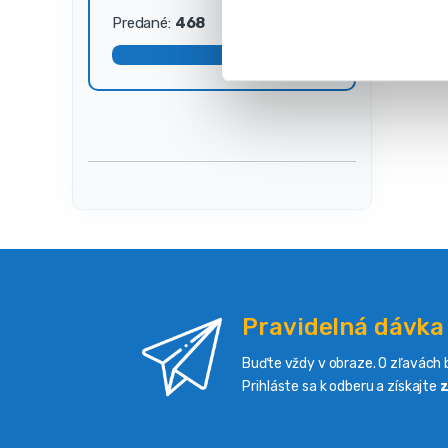
s
Predané:
468
Dostupné:
32
ú
h
l
a
s
u
Pravidelná dávka
Buďte vždy v obraze. O zľavách b
Prihláste sa k odberu a získajte
z