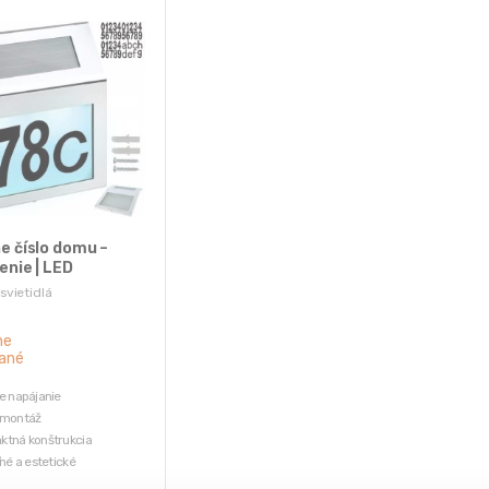
e číslo domu –
enie | LED
svietidlá
ne
ané
e napájanie
 montáž
tná konštrukcia
ľné a estetické
 (súčasť balenia)