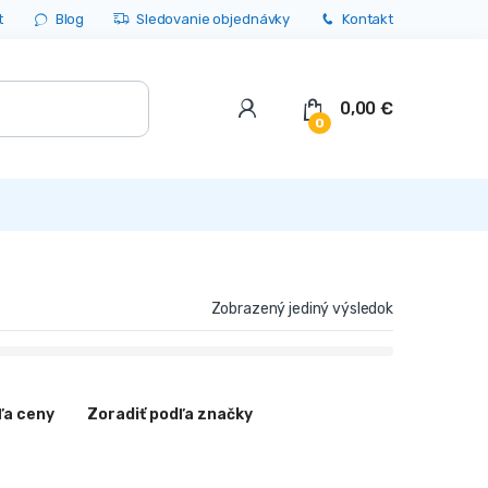
t
Blog
Sledovanie objednávky
Kontakt
0,00
€
0
Zobrazený jediný výsledok
ľa ceny
Zoradiť podľa značky