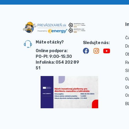
I
Č
Máte otázky?
D
Online podpora:
O
PO-PI: 9:00-15:30
Infolinka: 054 202 89
R
51
S
O
O
O
B