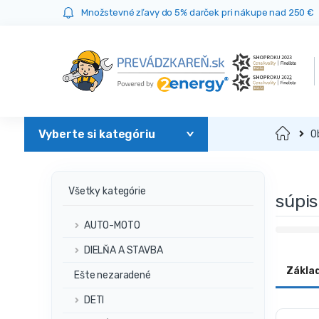
Prejsť
Prejsť
Množstevné zľavy do 5% darček pri nákupe nad 250 €
na
na
navigáciu
obsah
Domov
O
Všetky kategórie
súpis
AUTO-MOTO
DIELŇA A STAVBA
Zákla
Ešte nezaradené
DETI