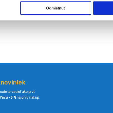
Odmietnuť
 noviniek
udete vedieť ako prví.
ľavu -3 %
na prvý nákup.