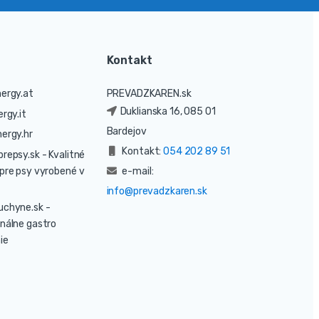
Kontakt
ergy.at
PREVADZKAREN.sk
Duklianska 16, 085 01
rgy.it
Bardejov
ergy.hr
Kontakt:
054 202 89 51
prepsy.sk
- Kvalitné
pre psy vyrobené v
e-mail:
info@prevadzkaren.sk
uchyne.sk
-
nálne gastro
ie