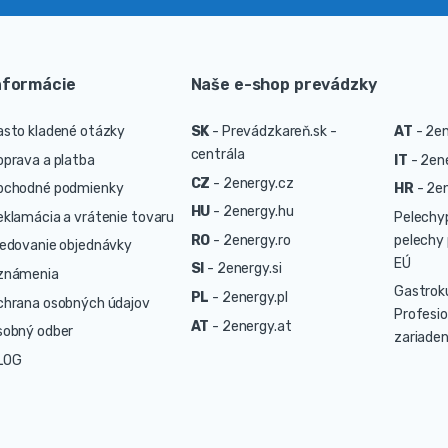
nformácie
Naše e-shop prevádzky
asto kladené otázky
SK
-
Prevádzkareň.sk -
AT
-
2en
centrála
oprava a platba
IT
-
2ene
CZ
-
2energy.cz
bchodné podmienky
HR
-
2en
HU
-
2energy.hu
eklamácia a vrátenie tovaru
Pelechy
RO
-
2energy.ro
pelechy 
ledovanie objednávky
EÚ
SI
-
2energy.si
známenia
Gastrok
PL
-
2energy.pl
chrana osobných údajov
Profesio
AT
-
2energy.at
sobný odber
zariaden
LOG