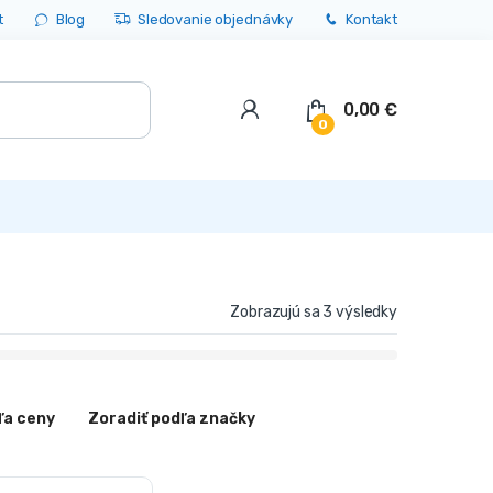
t
Blog
Sledovanie objednávky
Kontakt
0,00
€
0
Zobrazujú sa 3 výsledky
ľa ceny
Zoradiť podľa značky