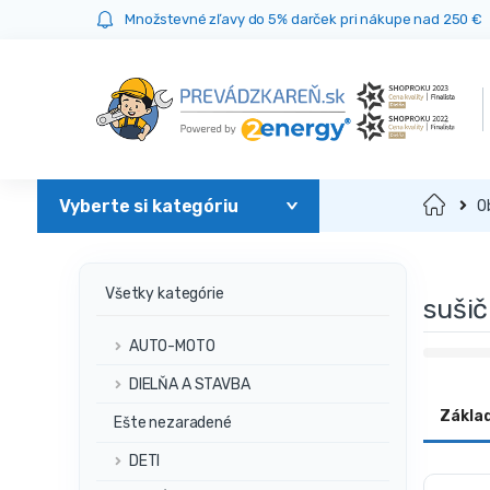
Prejsť
Prejsť
Množstevné zľavy do 5% darček pri nákupe nad 250 €
na
na
navigáciu
obsah
Domov
O
Všetky kategórie
sušič
AUTO-MOTO
DIELŇA A STAVBA
Zákla
Ešte nezaradené
DETI