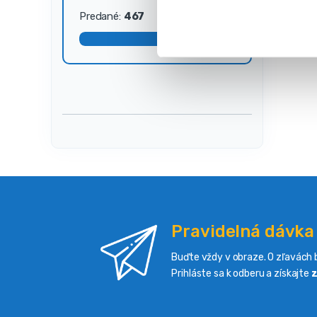
s
Predané:
467
Dostupné:
33
ú
h
l
a
s
u
Pravidelná dávka
Buďte vždy v obraze. O zľavách b
Prihláste sa k odberu a získajte
z