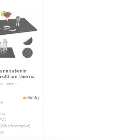
a na sušenie
5×30 cm | čierna
o kuchyne
né
arby
 PVC
dĺžka/šírka/výška):
1cm
: 0,69 kg