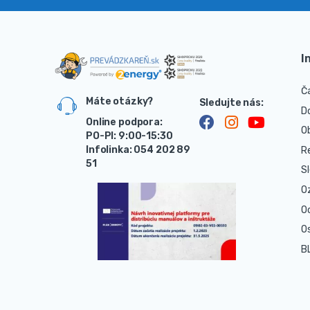
I
Č
Máte otázky?
D
Online podpora:
O
PO-PI: 9:00-15:30
Infolinka: 054 202 89
R
51
S
O
O
O
B