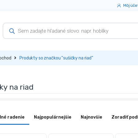
Môj úče
Products
search
bchod
Produkty so značkou “sušičky na riad”
ky na riad
dné radenie
Najpopulárnejšie
Najnovšie
Zoradiť pod