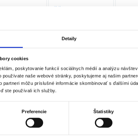
45,15
€
€
18,90
€
6,00
€
17,85
€
ez DPH)
(
15,37
€
bez DPH)
(
4,88
€
be
★
★
★
★
★
★
★
★
★
★
Detaily
 sa 3 výsledky
bory cookies
eklám, poskytovanie funkcií sociálnych médií a analýzu návšte
o používate naše webové stránky, poskytujeme aj našim partner
to partneri môžu príslušné informácie skombinovať s ďalšími údaj
ď ste používali ich služby.
Preferencie
Štatistiky