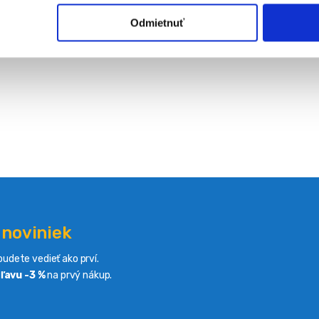
Odmietnuť
 noviniek
udete vedieť ako prví.
ľavu -3 %
na prvý nákup.