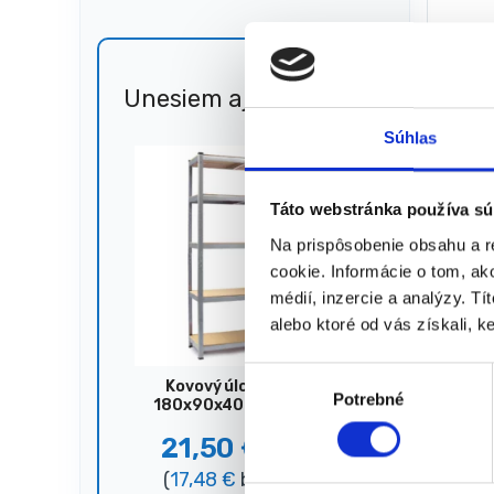
cm
6,30
(
5,12
€
b
★
★
Unesiem aj 🐎
Zľava
51%
Súhlas
Zobrazujú
Táto webstránka používa sú
Na prispôsobenie obsahu a r
cookie. Informácie o tom, ak
médií, inzercie a analýzy. Tí
alebo ktoré od vás získali, ke
V
Kovový úložný regál,
Potrebné
ý
180x90x40 cm, 875 kg,
strieborný
b
21,50
€
44,00
€
e
(
17,48
€
bez DPH)
r