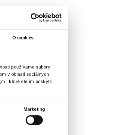
14,00
€
z DPH)
★
★
★
O cookies
vnosti používame súbory
om v oblasti sociálnych
mi, ktoré ste im poskytli
Marketing