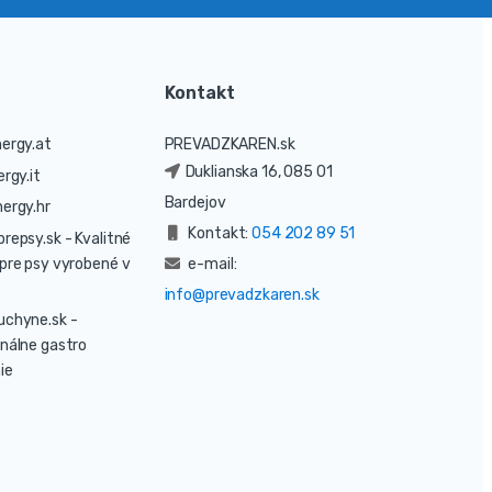
Kontakt
ergy.at
PREVADZKAREN.sk
Duklianska 16, 085 01
rgy.it
Bardejov
ergy.hr
Kontakt:
054 202 89 51
prepsy.sk
- Kvalitné
pre psy vyrobené v
e-mail:
info@prevadzkaren.sk
uchyne.sk
-
nálne gastro
ie