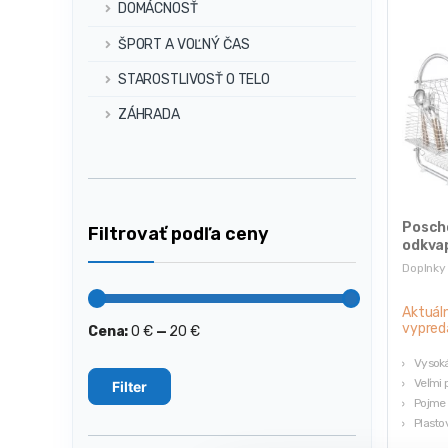
DOMÁCNOSŤ
ŠPORT A VOĽNÝ ČAS
STAROSTLIVOSŤ O TELO
ZÁHRADA
Posch
Filtrovať podľa ceny
odkvap
Doplnky
Aktuál
vypred
Cena:
0 €
—
20 €
Minimálna
Maximálna
cena
cena
Vysoká
Veľmi 
Filter
Pojme 
Plasto
Rozmer