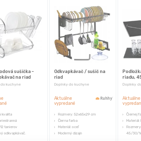
odová sušička –
Odkvapkávač / sušič na
Podložk
kávač na riad
riad
riadu, 4
 do kuchyne
Doplnky do kuchyne
Doplnky d
ne
Aktuálne
Aktuálne
ané
vypredané
vypreda
 kvalita
Rozmery: 52x65x29 cm
Čiernej f
priestranná
Čierna farba
Materiál:
12 tanierov
Materiál: oceľ
Rozmery (
vý odkvapkávač.
Moderný dizajn
45/30/
y: 43 cm x 35,5 cm x 24,5
Stabilný
Hmotnosť