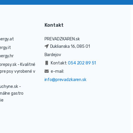
Kontakt
ergy.at
PREVADZKAREN.sk
Duklianska 16, 085 01
rgy.it
Bardejov
ergy.hr
Kontakt:
054 202 89 51
prepsy.sk
- Kvalitné
pre psy vyrobené v
e-mail:
info@prevadzkaren.sk
uchyne.sk
-
nálne gastro
ie