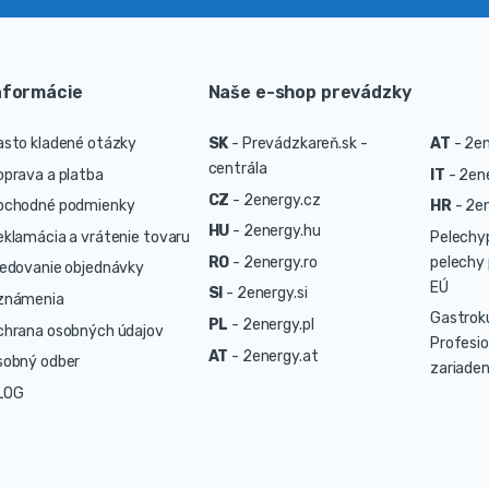
nformácie
Naše e-shop prevádzky
asto kladené otázky
SK
-
Prevádzkareň.sk -
AT
-
2en
centrála
oprava a platba
IT
-
2ene
CZ
-
2energy.cz
bchodné podmienky
HR
-
2en
HU
-
2energy.hu
eklamácia a vrátenie tovaru
Pelechy
RO
-
2energy.ro
pelechy 
ledovanie objednávky
EÚ
SI
-
2energy.si
známenia
Gastrok
PL
-
2energy.pl
chrana osobných údajov
Profesio
AT
-
2energy.at
sobný odber
zariaden
LOG