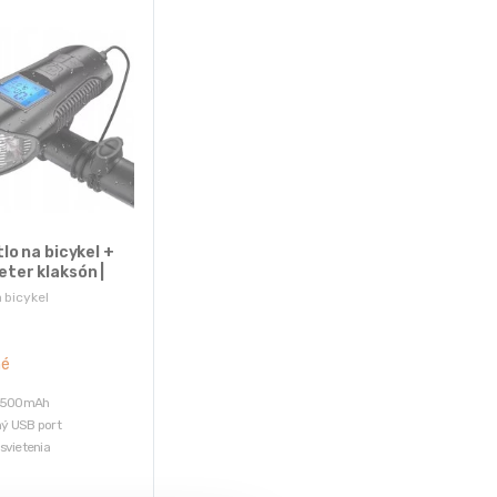
lo na bicykel +
ter klaksón |
B
 bicykel
né
 1500mAh
ý USB port
svietenia
 čas: 5-8h