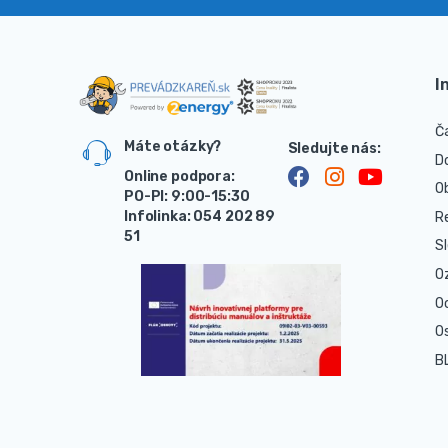
I
Č
Máte otázky?
D
Online podpora:
O
PO-PI: 9:00-15:30
Infolinka: 054 202 89
R
51
S
O
O
O
B