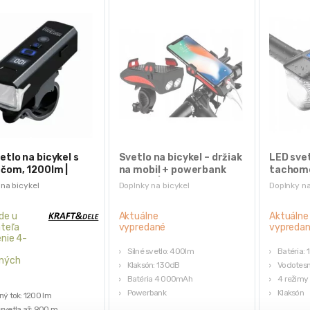
etlo na bicykel s
Svetlo na bicykel – držiak
LED svet
čom, 1200lm |
na mobil + powerbank
tachome
91
klaksón | USB
LCD US
na bicykel
Doplnky na bicykel
Doplnky na
de u
Aktuálne
Aktuálne
teľa
vypredané
vypreda
nie 4-
Silné svetlo: 400lm
Batéria:
ných
Klaksón: 130dB
Vodotesn
Batéria 4 000mAh
4 režimy 
Powerbank
Klaksón
ný tok: 1200 lm
3 režimy svietenia
Pracovný
svetla až: 900 m