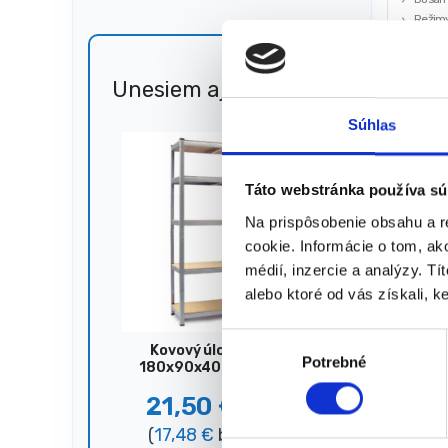
Režimy
(zadné
Kapaci
Maximá
Unesiem aj 🐎
Zľava
19,00
€
51%
hodín
13,0
Súhlas
(
10,57
★
★
Táto webstránka používa sú
Na prispôsobenie obsahu a r
cookie. Informácie o tom, ak
Zobrazujú
médií, inzercie a analýzy. Tí
alebo ktoré od vás získali, ke
V
Kovový úložný regál,
Potrebné
ý
180x90x40 cm, 875 kg,
strieborný
b
21,50
€
44,00
€
e
(
17,48
€
bez DPH)
r