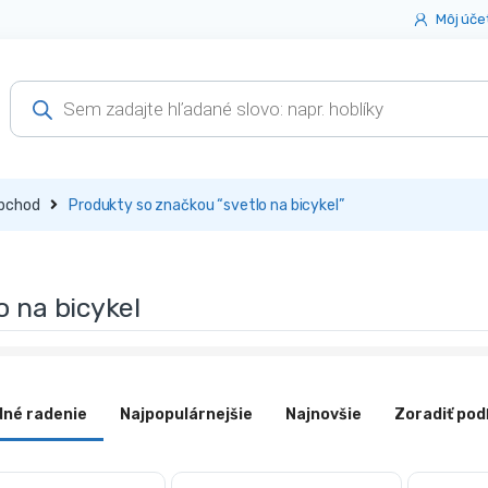
Môj úče
Products
search
bchod
Produkty so značkou “svetlo na bicykel”
o na bicykel
dné radenie
Najpopulárnejšie
Najnovšie
Zoradiť pod