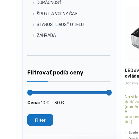
DOMÁCNOSŤ
ŠPORT A VOĽNÝ ČAS
STAROSTLIVOSŤ O TELO
ZÁHRADA
LED sv
Filtrovať podľa ceny
ovláda
KD126
Doplnky 
Na skla
dodáva
Cena:
10 €
—
30 €
Minimálna
Maximálna
(doruče
cena
cena
8
pracov
Filter
dni)
Svetel
Dosah 