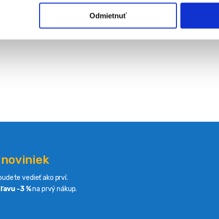
Odmietnuť
 noviniek
udete vedieť ako prví.
ľavu -3 %
na prvý nákup.