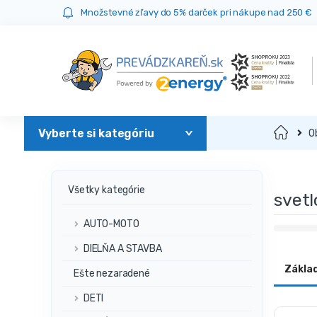
Prejsť
Prejsť
Množstevné zľavy do 5% darček pri nákupe nad 250 €
na
na
navigáciu
obsah
Domov
O
Všetky kategórie
svetl
AUTO-MOTO
DIELŇA A STAVBA
Zákla
Ešte nezaradené
DETI