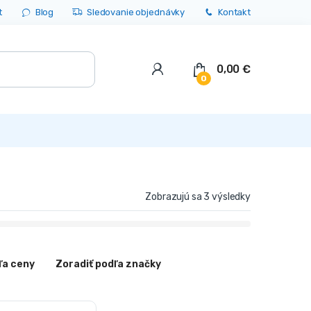
t
Blog
Sledovanie objednávky
Kontakt
0,00
€
0
Zobrazujú sa 3 výsledky
ľa ceny
Zoradiť podľa značky