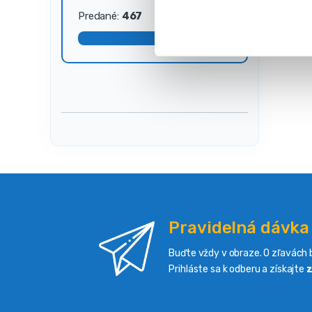
s
Predané:
467
Dostupné:
33
ú
h
l
a
s
u
Pravidelná dávka
Buďte vždy v obraze. O zľavách b
Prihláste sa k odberu a získajte
z