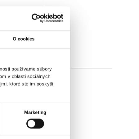
€
ez DPH)
★
★
★
O cookies
vnosti používame súbory
om v oblasti sociálnych
mi, ktoré ste im poskytli
Marketing