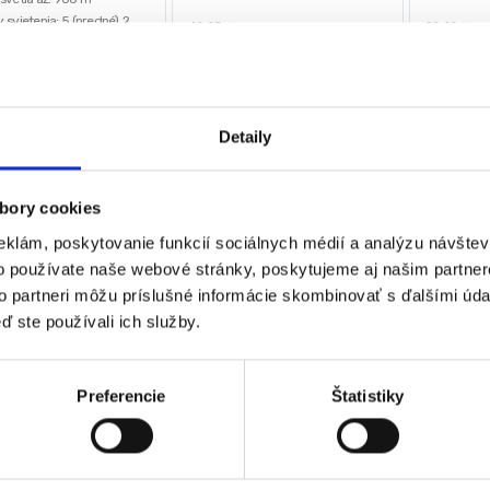
 svietenia: 5 (predné), 2
40,95
€
29,40
€
17,33
€
22,05
)
ta akumulátora: 2000 mAh
(
14,09
€
bez DPH)
(
17,93
€
b
lna doba prevádzky: do 13
★
★
★
★
★
★
★
0
€
Detaily
€
bez DPH)
★
★
★
bory cookies
eklám, poskytovanie funkcií sociálnych médií a analýzu návšte
o používate naše webové stránky, poskytujeme aj našim partner
 sa 3 výsledky
to partneri môžu príslušné informácie skombinovať s ďalšími údaj
ď ste používali ich služby.
Preferencie
Štatistiky