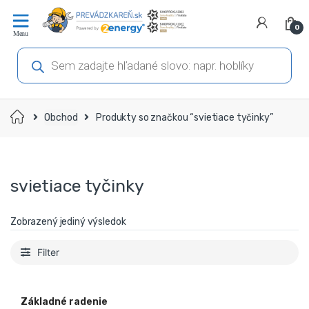
Prejsť
Prejsť
na
na
0
navigáciu
obsah
Products
search
Domov
Obchod
Produkty so značkou “svietiace tyčinky”
svietiace tyčinky
Zobrazený jediný výsledok
Filter
Základné radenie