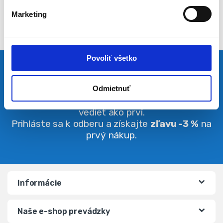
l
Marketing
a
s
u
Povoliť všetko
Pravidelná dávka noviniek
Odmietnuť
Buďte vždy v obraze. O zľavách budete
vedieť ako prví.
Prihláste sa k odberu a získajte
zľavu -3 %
na
prvý nákup.
Informácie
Naše e-shop prevádzky