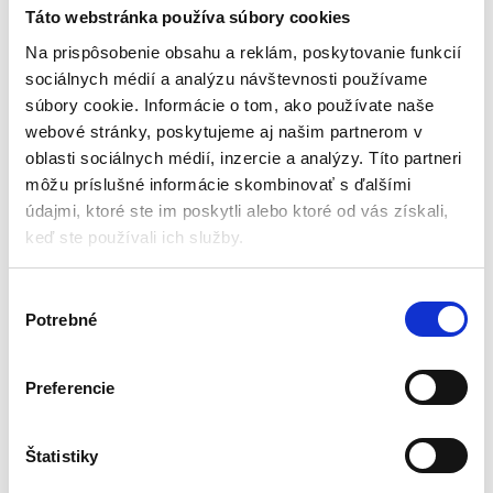
M22889
Táto webstránka používa súbory cookies
Párty osvetlenie
Na prispôsobenie obsahu a reklám, poskytovanie funkcií
sociálnych médií a analýzu návštevnosti používame
Aktuálne vypredané
súbory cookie. Informácie o tom, ako používate naše
webové stránky, poskytujeme aj našim partnerom v
počet farieb: 8
materiál: plast
oblasti sociálnych médií, inzercie a analýzy. Títo partneri
počet tyčiniek: 100
môžu príslušné informácie skombinovať s ďalšími
počet konektorov: 100
údajmi, ktoré ste im poskytli alebo ktoré od vás získali,
keď ste používali ich služby.
10,00
€
5,00
€
(
4,07
€
bez DPH)
V
★
★
★
★
★
Potrebné
ý
b
e
Preferencie
r
s
Zobrazený jediný výsledok
ú
Štatistiky
h