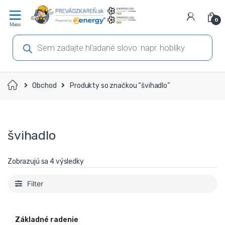
Prejsť
Prejsť
na
na
0
navigáciu
obsah
Products
search
Domov
Obchod
Produkty so značkou “švihadlo”
švihadlo
Zobrazujú sa 4 výsledky
Filter
Základné radenie