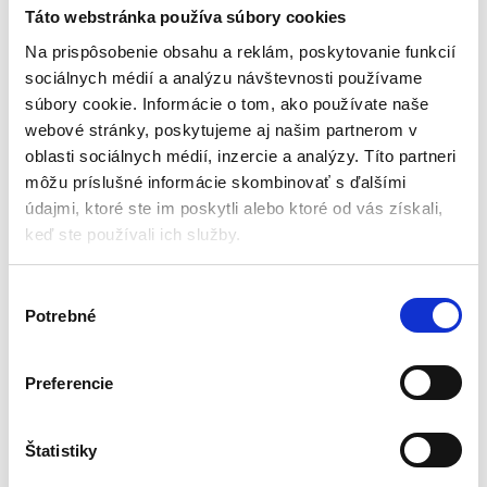
úložným priestorom
Táto webstránka používa súbory cookies
40x50x35cm | biela
Stoličky
Na prispôsobenie obsahu a reklám, poskytovanie funkcií
sociálnych médií a analýzu návštevnosti používame
Aktuálne vypredané
súbory cookie. Informácie o tom, ako používate naše
webové stránky, poskytujeme aj našim partnerom v
Rozmery: 40x50x35cm
Max. zaťaženie: 150kg
oblasti sociálnych médií, inzercie a analýzy. Títo partneri
Farba: biela
môžu príslušné informácie skombinovať s ďalšími
Čalúnené sedadlo
údajmi, ktoré ste im poskytli alebo ktoré od vás získali,
Úložný box
keď ste používali ich služby.
60,00
€
45,00
€
(
36,59
€
bez DPH)
V
★
★
★
★
★
Potrebné
ý
b
e
Preferencie
r
s
Zobrazený jediný výsledok
ú
Štatistiky
h