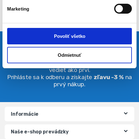
l
Marketing
a
s
u
Povoliť všetko
Pravidelná dávka noviniek
Odmietnuť
Buďte vždy v obraze. O zľavách budete
vedieť ako prví.
Prihláste sa k odberu a získajte
zľavu -3 %
na
prvý nákup.
Informácie
Naše e-shop prevádzky