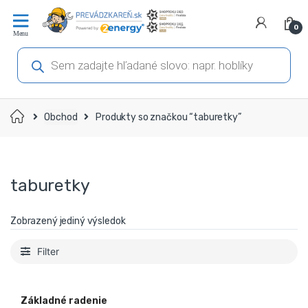
Prejsť
Prejsť
na
na
0
navigáciu
obsah
Products
search
Domov
Obchod
Produkty so značkou “taburetky”
taburetky
Zobrazený jediný výsledok
Filter
Základné radenie