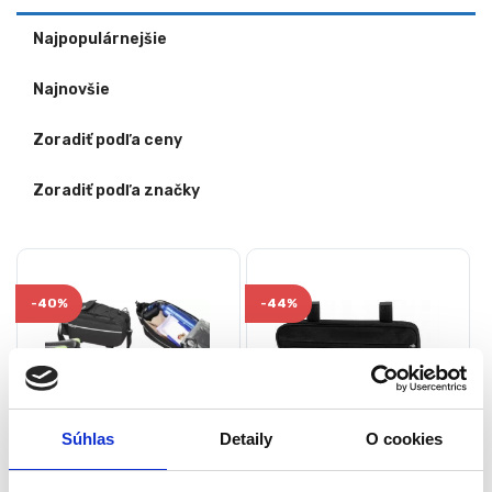
Najpopulárnejšie
Najnovšie
Zoradiť podľa ceny
Zoradiť podľa značky
-
40%
-
44%
Súhlas
Detaily
O cookies
Termo taška na bicykel,
Taška na bicykel so