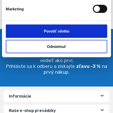
l
Marketing
a
s
u
Povoliť všetko
Pravidelná dávka noviniek
Odmietnuť
Buďte vždy v obraze. O zľavách budete
vedieť ako prví.
Prihláste sa k odberu a získajte
zľavu -3 %
na
prvý nákup.
Informácie
Naše e-shop prevádzky