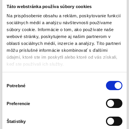
čierna, Trizand | 20888
suchým zipsom | čierna
Táto webstránka používa súbory cookies
Doplnky na bicykel
Doplnky na bicykel
Na prispôsobenie obsahu a reklám, poskytovanie funkcií
sociálnych médií a analýzu návštevnosti používame
Skladom - doručenie do 24-
Skladom - doručenie do 24-
súbory cookie. Informácie o tom, ako používate naše
48 hod
48 hod
webové stránky, poskytujeme aj našim partnerom v
Materiál: polyester + hliníková fólia
Univerzálna a odolná
oblasti sociálnych médií, inzercie a analýzy. Títo partneri
Tepelná náplň: áno
Ľahká montáž a demontáž
môžu príslušné informácie skombinovať s ďalšími
Nastavenie pásu: 75 -135 cm
Priestranné vrecká
Rozmery: 40 x 18 x 17 cm
Kapacita: 1,2l
údajmi, ktoré ste im poskytli alebo ktoré od vás získali,
Hmotnosť: 320 g
Zapínanie: na suchý zips
keď ste používali ich služby.
9,00
€
9,00
€
5,00
€
15,00
€
(
7,32
€
bez DPH)
(
4,07
€
bez DPH)
V
★
★
★
★
★
★
★
★
★
★
Potrebné
ý
b
e
Preferencie
r
s
Zobrazujú sa 2 výsledky
ú
Štatistiky
h