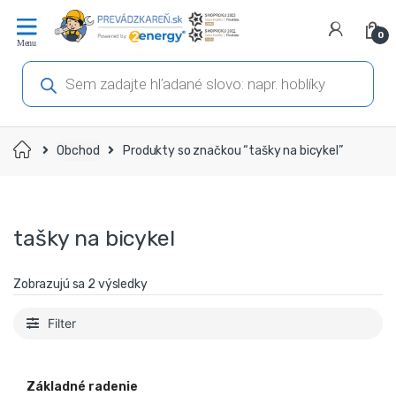
Prejsť
Prejsť
na
na
0
navigáciu
obsah
Products
search
Domov
Obchod
Produkty so značkou “tašky na bicykel”
tašky na bicykel
Zobrazujú sa 2 výsledky
Filter
Základné radenie