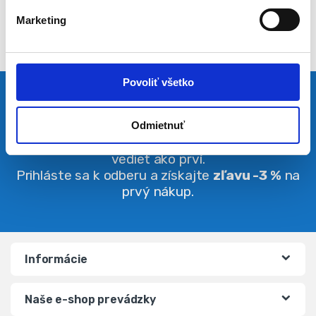
l
Marketing
a
s
u
Povoliť všetko
Pravidelná dávka noviniek
Odmietnuť
Buďte vždy v obraze. O zľavách budete
vedieť ako prví.
Prihláste sa k odberu a získajte
zľavu -3 %
na
prvý nákup.
Informácie
Naše e-shop prevádzky