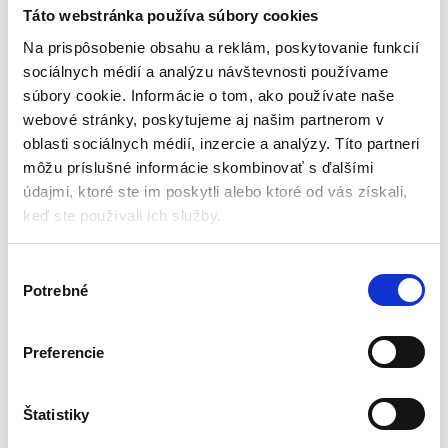
bezkontaktný teplomer –
teplomer – pyrometer |
Táto webstránka používa súbory cookies
15x10x4,5 cm
PM-PRM-600
Tlakomery a teplomery
Laserové merače vzdialenosti
Na prispôsobenie obsahu a reklám, poskytovanie funkcií
sociálnych médií a analýzu návštevnosti používame
Aktuálne vypredané
Aktuálne vypredané
súbory cookie. Informácie o tom, ako používate naše
webové stránky, poskytujeme aj našim partnerom v
Čas merania: 1 sekunda
Rozsah: -50 až +600°C
Vzdialenosť merania: 3 cm – 5 cm
Napájanie: 2x AAA
oblasti sociálnych médií, inzercie a analýzy. Títo partneri
Kapacita pamäte: 32 čítaní
Rozlíšenie: 12:1
môžu príslušné informácie skombinovať s ďalšími
Snímač slabej batérie
LCD displej
údajmi, ktoré ste im poskytli alebo ktoré od vás získali,
Rozmery: 15 x 10 x 4,5 cm
Infračervený
keď ste používali ich služby.
17,85
€
43,05
€
12,60
€
32,00
€
(
10,24
€
bez DPH)
(
26,02
€
bez DPH)
V
★
★
★
★
★
★
★
★
★
★
Potrebné
ý
b
e
Preferencie
r
s
Zobrazujú sa 2 výsledky
ú
Štatistiky
h