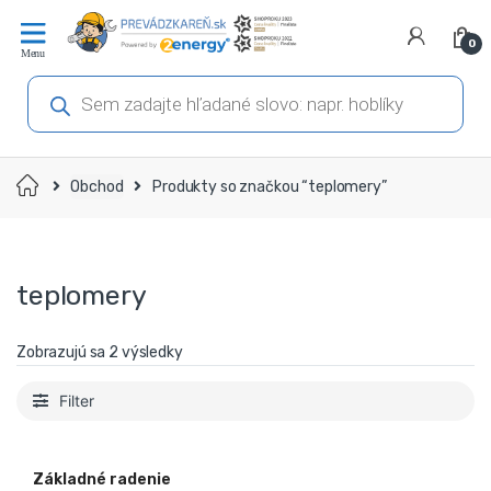
Prejsť
Prejsť
na
na
0
navigáciu
obsah
Products
search
Domov
Obchod
Produkty so značkou “teplomery”
teplomery
Zobrazujú sa 2 výsledky
Filter
Základné radenie