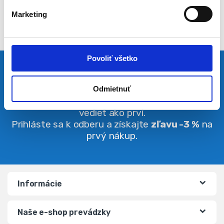
l
Marketing
a
s
u
Povoliť všetko
Pravidelná dávka noviniek
Odmietnuť
Buďte vždy v obraze. O zľavách budete
vedieť ako prví.
Prihláste sa k odberu a získajte
zľavu -3 %
na
prvý nákup.
Informácie
Naše e-shop prevádzky