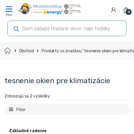
Prejsť
Prejsť
na
na
0
navigáciu
obsah
Products
search
Domov
Obchod
Produkty so značkou “tesnenie okien pre klimati
tesnenie okien pre klimatizácie
Zobrazujú sa 2 výsledky
Filter
Základné radenie