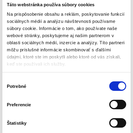
mobilné klimatizácie | 400
mobilné klimatizácie
Táto webstránka používa súbory cookies
cm
400×38 cm NEO | 90-137
Ventilátory a klimatizácie
Ventilátory a klimatizácie
Na prispôsobenie obsahu a reklám, poskytovanie funkcií
sociálnych médií a analýzu návštevnosti používame
Aktuálne vypredané
Aktuálne vypredané
súbory cookie. Informácie o tom, ako používate naše
webové stránky, poskytujeme aj našim partnerom v
Dĺžka: 400 cm
Rozmery: 400×38 cm
Biela farba
Pre všetky typy okien
oblasti sociálnych médií, inzercie a analýzy. Títo partneri
Materiál: plast
Nepriepustné
môžu príslušné informácie skombinovať s ďalšími
Vodotesné
Suchý zips
údajmi, ktoré ste im poskytli alebo ktoré od vás získali,
Odolné voči UV
Odolné
keď ste používali ich služby.
34,00
€
18,90
€
16,00
€
13,65
€
(
13,01
€
bez DPH)
(
11,10
€
bez DPH)
V
★
★
★
★
★
★
★
★
★
★
Potrebné
ý
b
e
Preferencie
r
s
Zobrazujú sa 2 výsledky
ú
Štatistiky
h