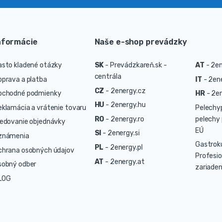
nformácie
Naše e-shop prevádzky
asto kladené otázky
SK
-
Prevádzkareň.sk -
AT
-
2en
centrála
oprava a platba
IT
-
2ene
CZ
-
2energy.cz
bchodné podmienky
HR
-
2en
HU
-
2energy.hu
eklamácia a vrátenie tovaru
Pelechy
RO
-
2energy.ro
pelechy 
ledovanie objednávky
EÚ
SI
-
2energy.si
známenia
Gastrok
PL
-
2energy.pl
chrana osobných údajov
Profesio
AT
-
2energy.at
sobný odber
zariaden
LOG