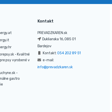
Kontakt
ergy.at
PREVADZKAREN.sk
Duklianska 16, 085 01
rgy.it
Bardejov
ergy.hr
Kontakt:
054 202 89 51
prepsy.sk
- Kvalitné
pre psy vyrobené v
e-mail:
info@prevadzkaren.sk
uchyne.sk
-
nálne gastro
ie