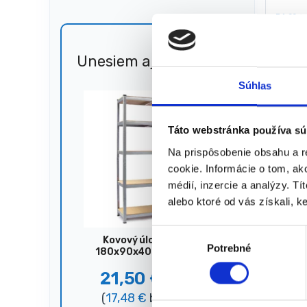
34,00
€
16,0
(
13,01
★
★
Unesiem aj 🐎
Zľava
51%
Súhlas
Zobrazujú
Táto webstránka používa sú
Na prispôsobenie obsahu a r
cookie. Informácie o tom, ak
médií, inzercie a analýzy. Tí
alebo ktoré od vás získali, ke
V
Kovový úložný regál,
Potrebné
ý
180x90x40 cm, 875 kg,
strieborný
b
21,50
€
44,00
€
e
(
17,48
€
bez DPH)
r