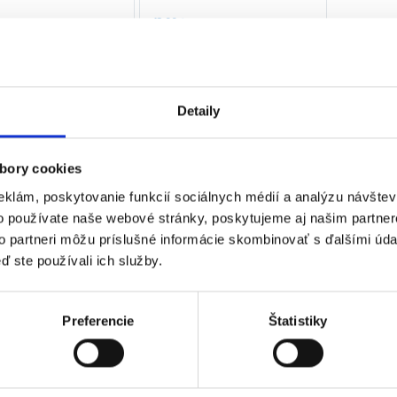
18,90
€
0
€
13,65
€
€
bez DPH)
(
11,10
€
bez DPH)
★
★
★
★
★
★
★
★
Detaily
 sa 2 výsledky
bory cookies
eklám, poskytovanie funkcií sociálnych médií a analýzu návšte
o používate naše webové stránky, poskytujeme aj našim partner
to partneri môžu príslušné informácie skombinovať s ďalšími údaj
ď ste používali ich služby.
Preferencie
Štatistiky