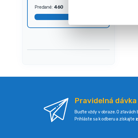
s
Predané:
460
Dostupné:
40
ú
h
l
a
s
u
Pravidelná dávka
Buďte vždy v obraze. O zľavách b
Prihláste sa k odberu a získajte
z