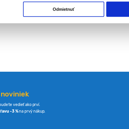
Odmietnuť
 noviniek
udete vedieť ako prví.
ľavu -3 %
na prvý nákup.