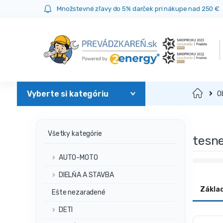
Prejsť
Prejsť
Množstevné zľavy do 5% darček pri nákupe nad 250 €
na
na
navigáciu
obsah
Domov
O
Všetky kategórie
tesne
AUTO-MOTO
DIELŇA A STAVBA
Zákla
Ešte nezaradené
DETI