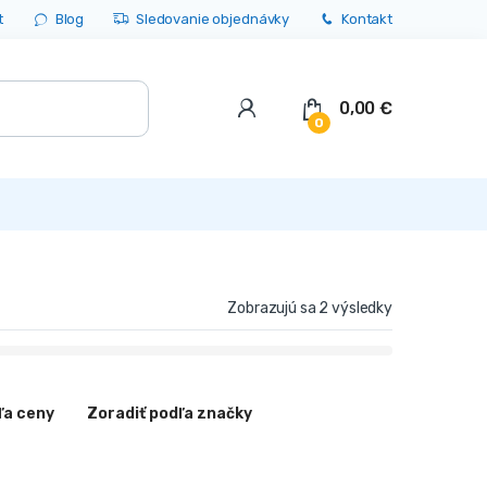
t
Blog
Sledovanie objednávky
Kontakt
0,00
€
0
Zobrazujú sa 2 výsledky
ľa ceny
Zoradiť podľa značky