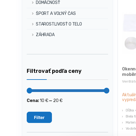
DOMÁCNOSŤ
ŠPORT A VOĽNÝ ČAS
STAROSTLIVOSŤ O TELO
ZÁHRADA
Okenn
Filtrovať podľa ceny
mobiln
400 c
Ventilát
Aktuál
vypred
Cena:
10 €
—
20 €
Minimálna
Maximálna
cena
cena
Dĺžka:
Biela 
Filter
Materiá
Vodot
Odolné