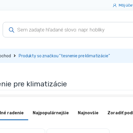
Môj úče
Products
search
bchod
Produkty so značkou “tesnenie pre klimatizácie”
nie pre klimatizácie
dné radenie
Najpopulárnejšie
Najnovšie
Zoradiť pod