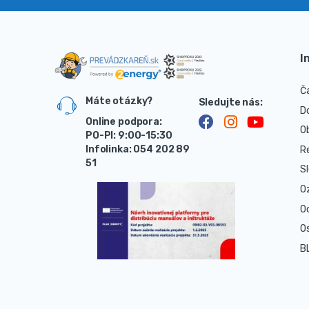
I
Č
Máte otázky?
D
Online podpora:
O
PO-PI: 9:00-15:30
Infolinka: 054 202 89
R
51
S
O
O
O
B