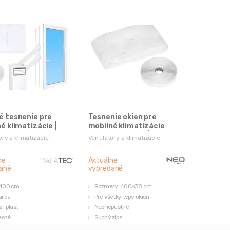
é tesnenie pre
Tesnenie okien pre
é klimatizácie |
mobilné klimatizácie
m
400×38 cm NEO | 90-137
ory a klimatizácie
Ventilátory a klimatizácie
ne
Aktuálne
ané
vypredané
 400 cm
Rozmery: 400×38 cm
farba
Pre všetky typy okien
l: plast
Nepriepustné
esné
Suchý zips
 voči UV
Odolné