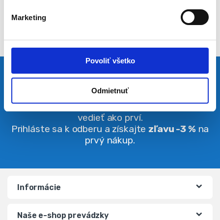
l
Marketing
a
s
u
Povoliť všetko
Pravidelná dávka noviniek
Odmietnuť
Buďte vždy v obraze. O zľavách budete
vedieť ako prví.
Prihláste sa k odberu a získajte
zľavu -3 %
na
prvý nákup.
Informácie
Naše e-shop prevádzky