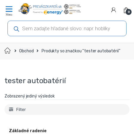
Prejsť
Prejsť
na
na
0
navigáciu
obsah
Products
search
Domov
Obchod
Produkty so značkou “tester autobatérií”
tester autobatérií
Zobrazený jediný výsledok
Filter
Základné radenie