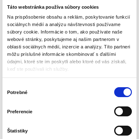
autobatérií, 6 a 12 V | BT
6/12/180 E
Táto webstránka používa súbory cookies
Diagnostika
Na prispôsobenie obsahu a reklám, poskytovanie funkcií
sociálnych médií a analýzu návštevnosti používame
Na objednávku (doručenie
súbory cookie. Informácie o tom, ako používate naše
2-3 dni)
webové stránky, poskytujeme aj našim partnerom v
Vhodný pre nabíjateľné batérie: 6
oblasti sociálnych médií, inzercie a analýzy. Títo partneri
a 12 V s kapacitou: 30 – 180 Ah
môžu príslušné informácie skombinovať s ďalšími
Meraný prúd: 100 A
2 svorky, každá s 40 cm
údajmi, ktoré ste im poskytli alebo ktoré od vás získali,
prívodným káblom
keď ste používali ich služby.
Justovateľné zobrazenie stupnice
36,00
€
29,00
€
Rozmery (DxŠxV): 300 x 160 x 79
(
23,58
€
bez DPH)
mm
V
★
★
★
★
★
Potrebné
ý
b
e
Preferencie
r
s
Zobrazený jediný výsledok
ú
Štatistiky
h