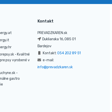
Kontakt
ergy.at
PREVADZKAREN.sk
Duklianska 16, 085 01
rgy.it
Bardejov
ergy.hr
Kontakt:
054 202 89 51
prepsy.sk
- Kvalitné
pre psy vyrobené v
e-mail:
info@prevadzkaren.sk
uchyne.sk
-
nálne gastro
ie