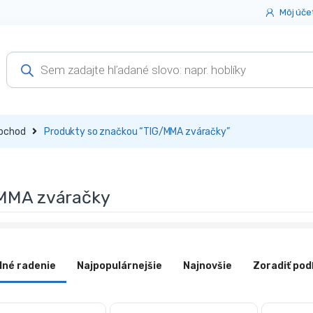
Môj úče
Products
search
bchod
Produkty so značkou “TIG/MMA zváračky”
MMA zváračky
dné radenie
Najpopulárnejšie
Najnovšie
Zoradiť pod