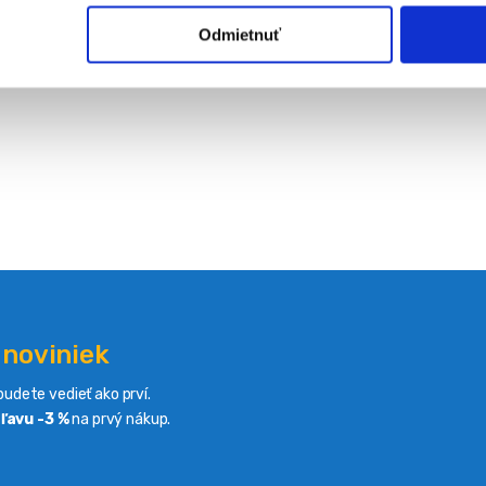
Odmietnuť
 noviniek
udete vedieť ako prví.
ľavu -3 %
na prvý nákup.