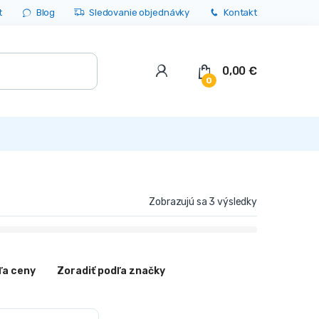
t
Blog
Sledovanie objednávky
Kontakt
0,00
€
0
Zobrazujú sa 3 výsledky
ľa ceny
Zoradiť podľa značky