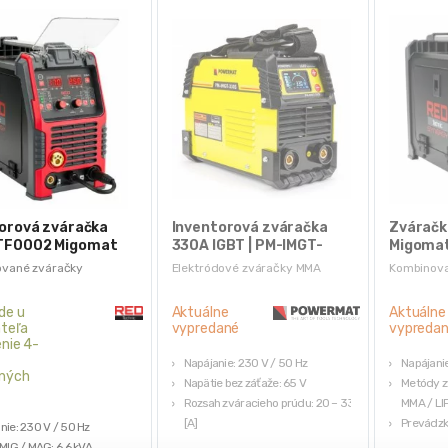
torová zváračka
Inventorová zváračka
Zvárač
F0002 Migomat
330A IGBT | PM-IMGT-
Migomat
G MMA TIG LIFT,
330S LCD
TIG LIFT
vané zváračky
Elektródové zváračky MMA
Kombinova
, TIG a MMA
| RED TECHNIC
MIG/MAG, 
TECHNI
de u
Aktuálne
Aktuálne
teľa
vypredané
vypreda
nie 4-
Napájanie: 230 V / 50 Hz
Napájanie
ných
Napätie bez záťaže: 65 V
Metódy z
Rozsah zváracieho prúdu: 20 – 330
MMA / LI
[A]
Prevádzk
nie: 230 V / 50 Hz
Zváranie elektródami v rozsahu: 1,6
Podporov
 MIG / MAG: 6,6 kVA