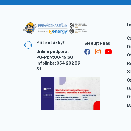
I
Č
Máte otázky?
D
Online podpora:
O
PO-PI: 9:00-15:30
Infolinka: 054 202 89
R
51
S
O
O
O
B