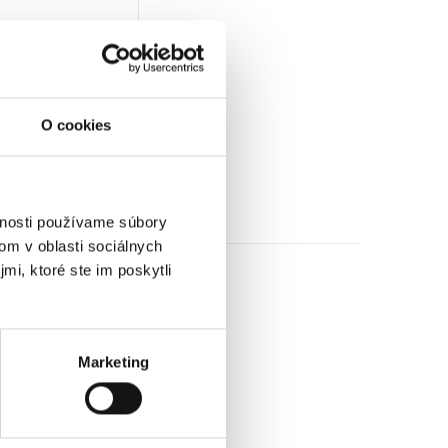
tnosť: 5,14 kg
0
€
bez DPH)
★
★
★
O cookies
vnosti používame súbory
om v oblasti sociálnych
mi, ktoré ste im poskytli
Marketing