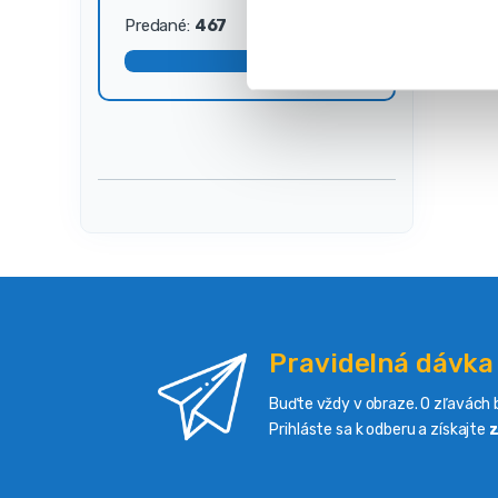
s
Predané:
467
Dostupné:
33
ú
h
l
a
s
u
Pravidelná dávka
Buďte vždy v obraze. O zľavách b
Prihláste sa k odberu a získajte
z