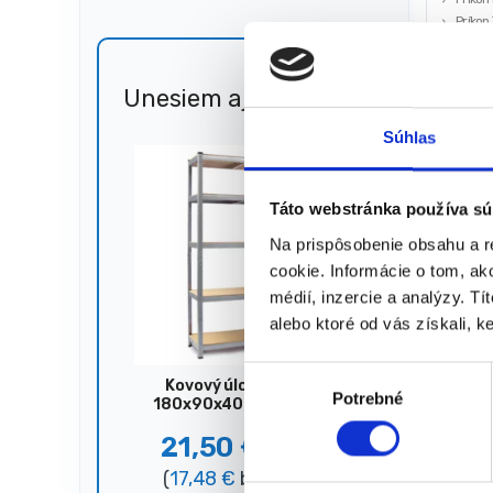
Príkon
Príkon
EURO M
Unesiem aj 🐎
Zľava
51%
515,00
€
Súhlas
260,
(
211,38
★
★
Táto webstránka používa sú
Na prispôsobenie obsahu a r
cookie. Informácie o tom, ak
médií, inzercie a analýzy. Tí
Zobrazujú
alebo ktoré od vás získali, ke
V
Kovový úložný regál,
Potrebné
ý
180x90x40 cm, 875 kg,
strieborný
b
21,50
€
44,00
€
e
(
17,48
€
bez DPH)
r