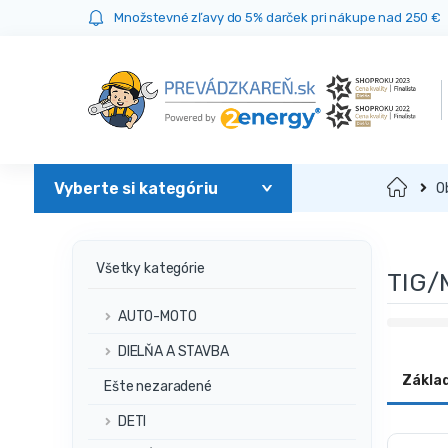
Prejsť
Prejsť
Množstevné zľavy do 5% darček pri nákupe nad 250 €
na
na
navigáciu
obsah
Domov
O
Všetky kategórie
TIG/
AUTO-MOTO
DIELŇA A STAVBA
Zákla
Ešte nezaradené
DETI