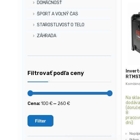
DOMÁCNOSŤ
ŠPORT A VOĽNÝ ČAS
STAROSTLIVOSŤ O TELO
ZÁHRADA
Inver
Filtrovať podľa ceny
RTMST
MIG MA
Kombino
MIG/MAG
230 V 
Na skla
dodáva
Cena:
100 €
—
260 €
Minimálna
Maximálna
(doruče
cena
cena
8
pracov
Filter
dni)
Napája
Príkon