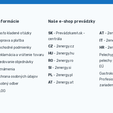
nformácie
Naše e-shop prevádzky
asto kladené otázky
SK
-
Prevádzkareň.sk -
AT
-
2en
centrála
oprava a platba
IT
-
2ene
CZ
-
2energy.cz
bchodné podmienky
HR
-
2en
HU
-
2energy.hu
eklamácia a vrátenie tovaru
Pelechy
RO
-
2energy.ro
pelechy 
ledovanie objednávky
EÚ
SI
-
2energy.si
známenia
Gastrok
PL
-
2energy.pl
chrana osobných údajov
Profesio
AT
-
2energy.at
sobný odber
zariaden
LOG