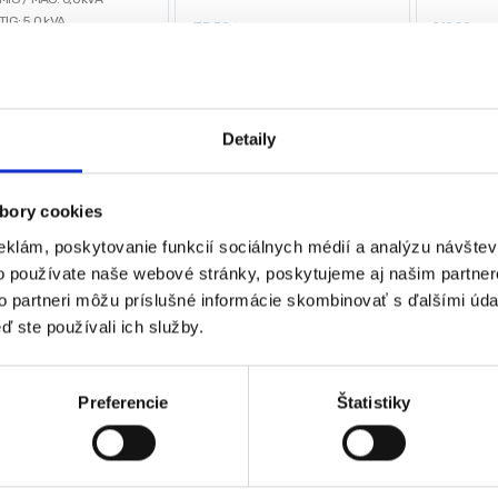
– 4,0 [mm]
1 kg
 TIG: 5,0 kVA
153,30
€
210,00
€
MMA, Hot Start, VRD
Čistá hmo
102,80
€
168,0
 MMA: 6,5 kVA
IG / MAG rukoväť
(
83,57
€
bez DPH)
(
136,59
€
★
★
★
★
★
★
★
Detaily
00
€
€
bez DPH)
★
★
★
bory cookies
eklám, poskytovanie funkcií sociálnych médií a analýzu návšte
o používate naše webové stránky, poskytujeme aj našim partner
to partneri môžu príslušné informácie skombinovať s ďalšími údaj
 sa 3 výsledky
ď ste používali ich služby.
Preferencie
Štatistiky