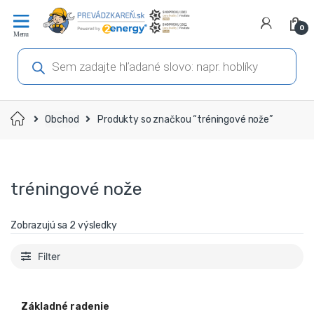
Prejsť
Prejsť
na
na
0
navigáciu
obsah
Products
search
Domov
Obchod
Produkty so značkou “tréningové nože”
tréningové nože
Zobrazujú sa 2 výsledky
Filter
Základné radenie