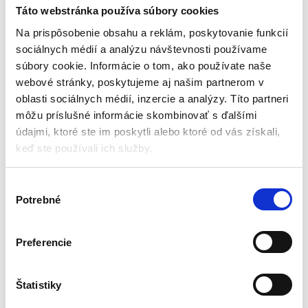
tupou čepeľou 22cm |
tupou čepeľou | chameleón
Táto webstránka používa súbory cookies
čierny
Bojové športy
Bojové športy
Na prispôsobenie obsahu a reklám, poskytovanie funkcií
sociálnych médií a analýzu návštevnosti používame
Aktuálne vypredané
Aktuálne vypredané
súbory cookie. Informácie o tom, ako používate naše
webové stránky, poskytujeme aj našim partnerom v
Celková dĺžka: 22cm
Dĺžka: 22cm
Tupá čepeľ
Farba: chameleón
oblasti sociálnych médií, inzercie a analýzy. Títo partneri
Na tréning
Zaoblené hrany
môžu príslušné informácie skombinovať s ďalšími
Kvalitné materiály
Materiál: kov
údajmi, ktoré ste im poskytli alebo ktoré od vás získali,
Čierna farba
Vyvážený
keď ste používali ich služby.
9,77
€
9,00
€
7,46
€
4,50
€
(
6,06
€
bez DPH)
(
3,66
€
bez DPH)
V
★
★
★
★
★
★
★
★
★
★
Potrebné
ý
b
e
Preferencie
r
s
Zobrazujú sa 2 výsledky
ú
Štatistiky
h