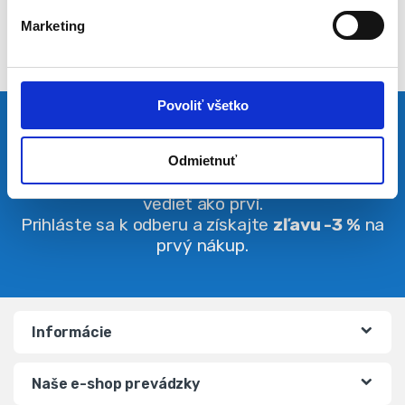
l
Marketing
a
s
u
Povoliť všetko
Pravidelná dávka noviniek
Odmietnuť
Buďte vždy v obraze. O zľavách budete
vedieť ako prví.
Prihláste sa k odberu a získajte
zľavu -3 %
na
prvý nákup.
Informácie
Naše e-shop prevádzky