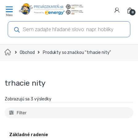
Prejsť
Prejsť
na
na
0
navigáciu
obsah
Products
search
Domov
Obchod
Produkty so značkou “trhacie nity”
trhacie nity
Zobrazujú sa 3 výsledky
Filter
Základné radenie