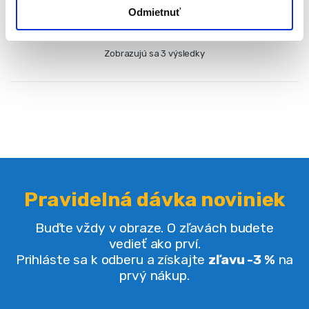
Odmietnuť
Zobrazujú sa 3 výsledky
Pravidelná dávka noviniek
Buďte vždy v obraze. O zľavách budete
vedieť ako prví.
Prihláste sa k odberu a získajte
zľavu -3 %
na
prvý nákup.