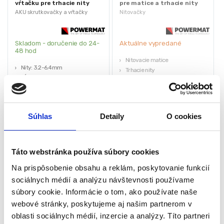
vŕtačku pre trhacie nity
pre matice a trhacie nity
3.2-6.4mm | PM-NIA-
22ks 3v1 | PM-NIR-22T
AKU skrutkovačky a vŕtačky
Nitovačky
6ZTPM1084
Skladom - doručenie do 24-
Aktuálne vypredané
48 hod
Nitovacie matice
Nity: 3.2-6.4mm
Trhacie nity
Dĺžka adaptéra: 170mm
Adaptéry
Pre trhacie nity
Kufor
Pre vŕtačku/skrutkovač
Univerzálne
Prepravný kufor
102,90
€
Súhlas
Detaily
O cookies
65,10
€
50,00
€
31,00
€
(
52,93
€
bez DPH)
★
★
★
★
★
(
25,20
€
bez DPH)
★
★
★
★
★
Táto webstránka používa súbory cookies
Na prispôsobenie obsahu a reklám, poskytovanie funkcií
sociálnych médií a analýzu návštevnosti používame
súbory cookie. Informácie o tom, ako používate naše
webové stránky, poskytujeme aj našim partnerom v
oblasti sociálnych médií, inzercie a analýzy. Títo partneri