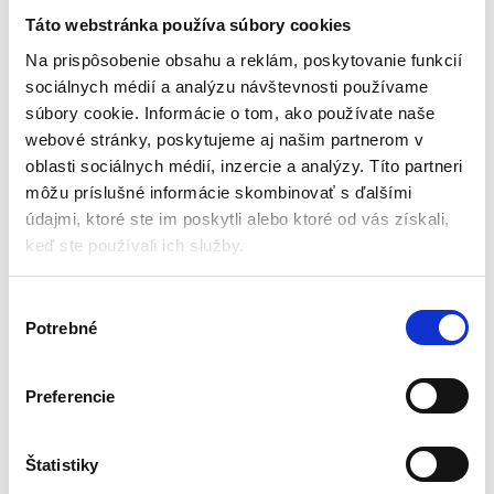
manometrom HM-260 |
7v1
Humberg
Táto webstránka používa súbory cookies
Pneumatické pištole
Doplnky na bicykel
Na prispôsobenie obsahu a reklám, poskytovanie funkcií
sociálnych médií a analýzu návštevnosti používame
Na sklade u dodávateľa
Aktuálne vypredané
súbory cookie. Informácie o tom, ako používate naše
(doručenie 4-8 pracovných
dni)
Kefa na pneumatiky
webové stránky, poskytujeme aj našim partnerom v
Rukavica z mikrovlákna
oblasti sociálnych médií, inzercie a analýzy. Títo partneri
Ohybná hadica: 34 cm
Univerzálna kefa
Štandardný pripojovací konektor:
môžu príslušné informácie skombinovať s ďalšími
Úzka kefa na čistenie štrbín
1/4″
údajmi, ktoré ste im poskytli alebo ktoré od vás získali,
Kefka na čistenie reťaze
Digitálny LCD displej
keď ste používali ich služby.
21,00
€
Voliteľné jednotky merania
8,40
€
44,00
€
Presná kontrola tlaku
30,00
€
(
6,83
€
bez DPH)
★
★
★
★
★
(
24,39
€
bez DPH)
V
★
★
★
★
★
Potrebné
ý
b
e
Preferencie
r
s
Zobrazujú sa 2 výsledky
ú
Štatistiky
h