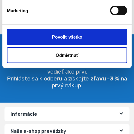
l
Marketing
a
s
u
Povoliť všetko
Pravidelná dávka noviniek
Odmietnuť
Buďte vždy v obraze. O zľavách budete
vedieť ako prví.
Prihláste sa k odberu a získajte
zľavu -3 %
na
prvý nákup.
Informácie
Naše e-shop prevádzky