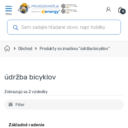
Prejsť
Prejsť
na
na
0
navigáciu
obsah
Products
search
Domov
Obchod
Produkty so značkou “údržba bicyklov”
údržba bicyklov
Zobrazujú sa 2 výsledky
Filter
Základné radenie