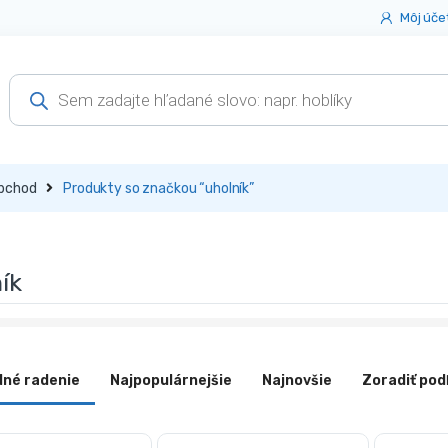
Môj úče
Products
search
bchod
Produkty so značkou “uholník”
ík
dné radenie
Najpopulárnejšie
Najnovšie
Zoradiť pod