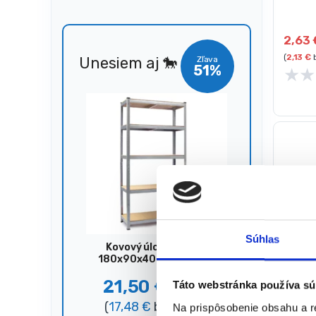
Mierka
2,63
(
2,13
€
b
Unesiem aj 🐎
Zľava
51%
★
★
Súhlas
Kovový úložný regál,
180x90x40 cm, 875 kg,
strieborný
21,50
€
Táto webstránka používa sú
44,00
€
Tesárs
hliník
(
17,48
€
bez DPH)
Na prispôsobenie obsahu a r