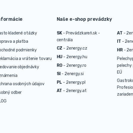
nformácie
Naše e-shop prevádzky
asto kladené otázky
SK
-
Prevádzkareň.sk -
AT
-
2en
centrála
oprava a platba
IT
-
2ene
CZ
-
2energy.cz
bchodné podmienky
HR
-
2en
HU
-
2energy.hu
eklamácia a vrátenie tovaru
Pelechy
RO
-
2energy.ro
pelechy 
ledovanie objednávky
EÚ
SI
-
2energy.si
známenia
Gastrok
PL
-
2energy.pl
chrana osobných údajov
Profesio
AT
-
2energy.at
sobný odber
zariaden
LOG