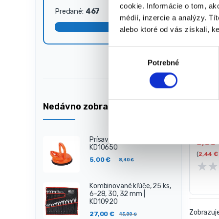
DIELŇA 
cookie. Informácie o tom, ak
náradie
Predané:
467
Dostupné:
33
médií, inzercie a analýzy. Tí
Na skla
alebo ktoré od vás získali, ke
dodáva
(doruče
8
V
pracov
Potrebné
ý
dni)
b
Materiá
e
Rozmer
r
mm.
Nedávno zobrazené produkty
s
Hrúbka
Stupni
ú
Kraft&
h
5,00
€
Prísavka na sklo 50kg |
3,00
l
KD10650
(
2,44
€
a
5,00
€
8,40
€
★
★
s
u
Kombinované kľúče, 25 ks,
6-28, 30, 32 mm |
KD10920
Zobrazuje
27,00
€
45,00
€