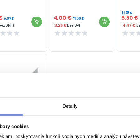
 vrtákov
Kraft&Dele
Kraft&De
11,55
€
€
4,00
€
5,50
€
6,09
€
11,00
€
ez DPH)
(
3,25
€
bez DPH)
(
4,47
€
be
★
★
★
★
★
★
★
★
★
★
Detaily
bory cookies
ky uholník
ový 7″ | KD10372
eklám, poskytovanie funkcií sociálnych médií a analýzu návšte