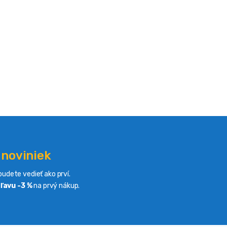
 noviniek
udete vedieť ako prví.
ľavu -3 %
na prvý nákup.