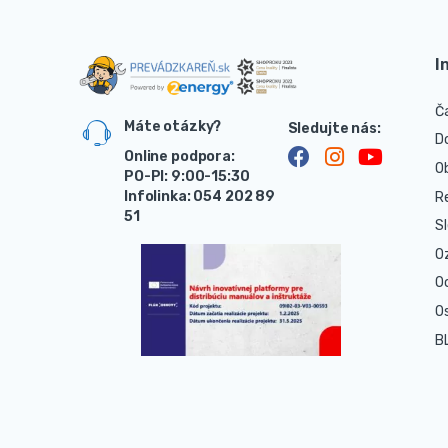
I
Č
Máte otázky?
D
Online podpora:
O
PO-PI: 9:00-15:30
Infolinka: 054 202 89
R
51
S
O
O
O
B