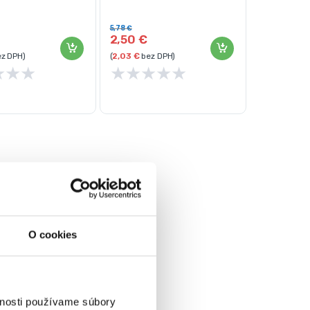
le
Kraft&Dele
5,78
€
2,50
€
z DPH)
(
2,03
€
bez DPH)
★
★
★
★
★
★
★
★
O cookies
vnosti používame súbory