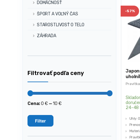
DOMÁCNOSŤ
-
57%
ŠPORT A VOĽNÝ ČAS
STAROSTLIVOSŤ O TELO
ZÁHRADA
Japon
Filtrovať podľa ceny
uholní
KD103
Pravítka
Sklado
doruče
Cena:
0 €
—
10 €
Minimálna
Maximálna
24-48 
cena
cena
Uhly: 
Filter
Preno
Materiá
Pravít