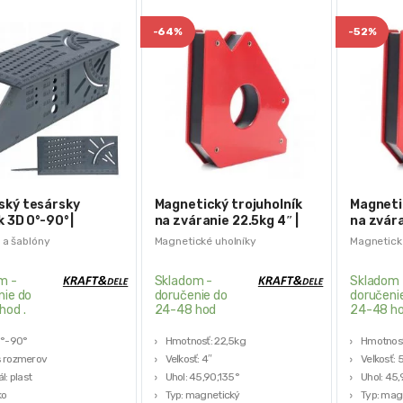
-
64%
-
52%
ský tesársky
Magnetický trojuholník
Magneti
k 3D 0°-90° |
na zváranie 22.5kg 4″ |
na zvára
84
KD1898
KD1899
 a šablóny
Magnetické uholníky
Magnetick
m -
Skladom -
Skladom 
nie do
doručenie do
doručeni
hod .
24-48 hod
24-48 h
0°-90°
Hmotnosť: 22,5kg
Hmotnosť
s rozmerov
Veľkosť: 4″
Veľkosť: 
l: plast
Uhol: 45,90,135°
Uhol: 45,
ko
Typ: magnetický
Typ: mag