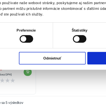
A STAVBA
,
Ručné
o používate naše webové stránky, poskytujeme aj našim partner
to partneri môžu príslušné informácie skombinovať s ďalšími údaj
de u
ď ste používali ich služby.
teľa
nie 4-
ných
Preferencie
Štatistiky
l: hliník
y uholníka: 185 x 182 x 258
: 3,2 mm
Odmietnuť
ca uhlomeru 0 – 90 °
Dele
€
bez DPH)
★
★
★
 sa 5 výsledkov