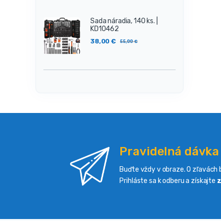
Sada náradia, 140 ks. |
KD10462
38,00
€
55,00
€
Pravidelná dávka
Buďte vždy v obraze. O zľavách b
Prihláste sa k odberu a získajte
z