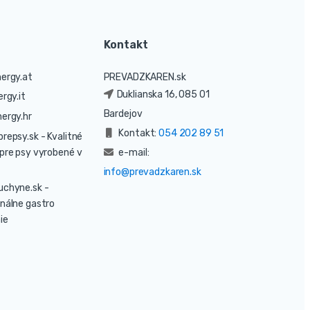
Kontakt
ergy.at
PREVADZKAREN.sk
Duklianska 16, 085 01
rgy.it
Bardejov
ergy.hr
Kontakt:
054 202 89 51
prepsy.sk
- Kvalitné
pre psy vyrobené v
e-mail:
info@prevadzkaren.sk
uchyne.sk
-
nálne gastro
ie