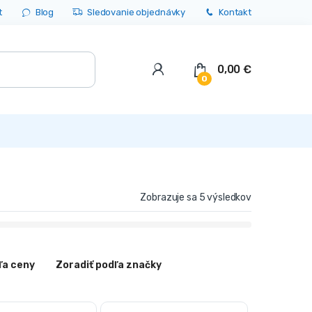
t
Blog
Sledovanie objednávky
Kontakt
0,00
€
0
Zobrazuje sa 5 výsledkov
ľa ceny
Zoradiť podľa značky