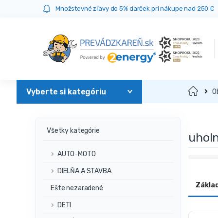
Prejsť
Prejsť
Množstevné zľavy do 5% darček pri nákupe nad 250 €
na
na
navigáciu
obsah
Domov
O
Všetky kategórie
uholn
AUTO-MOTO
DIELŇA A STAVBA
Zákla
Ešte nezaradené
DETI