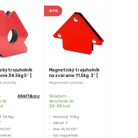
-
57%
cký trojuholník
Magnetický trojuholník
nie 34.5kg 5″ |
na zváranie 11.5kg 3″ |
KD1897
é uholníky
Magnetické uholníky
-
Skladom -
e do
doručenie do
od
24-48 hod
: 34,5kg
Hmotnosť: 11,5kg
5″
Veľkosť: 3″
90,135°
Uhol: 45,90,135°
netický
Typ: magnetický