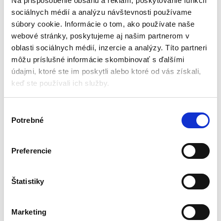
Na prispôsobenie obsahu a reklám, poskytovanie funkcií
sociálnych médií a analýzu návštevnosti používame
súbory cookie. Informácie o tom, ako používate naše
webové stránky, poskytujeme aj našim partnerom v
oblasti sociálnych médií, inzercie a analýzy. Títo partneri
môžu príslušné informácie skombinovať s ďalšími
údajmi, ktoré ste im poskytli alebo ktoré od vás získali,
keď ste používali ich služby.
V
Ultrazvukový zvlhčovač
Ultrazvukový zvlhčovač
Potrebné
ý
vzduchu 7.5L | PM-NPO-7.5W
vzduchu 28W 9L | PM-NPO-
9W
Zvlhčovače vzduchu a difuzéry
Zvlhčovače vzduchu a difuzéry
b
e
Preferencie
r
Aktuálne vypredané
Aktuálne vypredané
s
Výkon: 28W
Výkon: 28W
ú
Štatistiky
Objem nádrže: 7,5l
Objem nádrže: 9l
h
LCD displej
Podsvietený LCD displej
l
Časovač
Ultrazvukový
Marketing
a
Hmotnosť: 2,5kg
Časovač