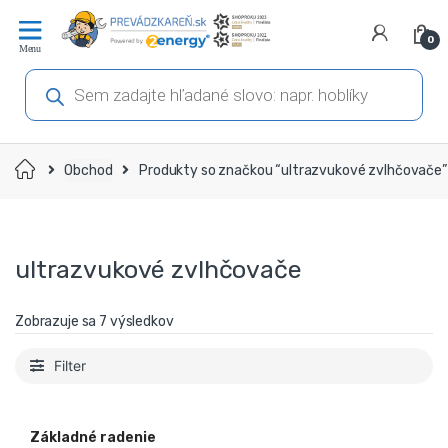
Prejsť
Prejsť
na
na
0
navigáciu
obsah
Products
search
Domov
Obchod
Produkty so značkou “ultrazvukové zvlhčovače”
ultrazvukové zvlhčovače
Zobrazuje sa 7 výsledkov
Filter
Základné radenie