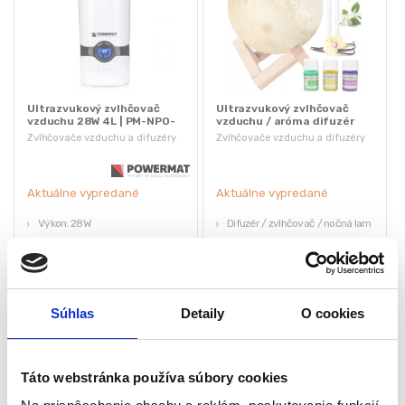
Ultrazvukový zvlhčovač
Ultrazvukový zvlhčovač
vzduchu 28W 4L | PM-NPO-
vzduchu / aróma difuzér
4W
Zvlhčovače vzduchu a difuzéry
Zvlhčovače vzduchu a difuzéry
Aktuálne vypredané
Aktuálne vypredané
Výkon: 28W
Difuzér / zvlhčovač / nočná lampa
LCD displej
3 esenciálne oleje ZDARMA
Objem nádrže: 4l
Objem: 880ml
Časovač
Viacfarebné podsvietenie
Hmotnosť: 1,4kg
USB DC 5V napájanie
Súhlas
Detaily
O cookies
65,10
€
49,35
€
22,05
€
(
40,12
€
bez DPH)
(
17,93
€
bez DPH)
★
★
★
★
★
★
★
★
★
★
Táto webstránka používa súbory cookies