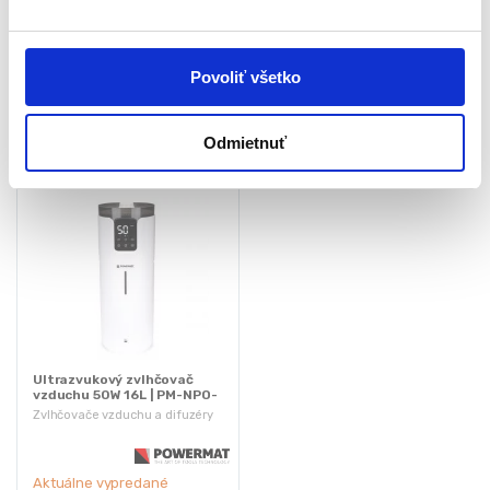
s
133,35
€
113,40
€
35,70
€
69,20
€
u
(
29,02
€
bez DPH)
(
56,26
€
bez DPH)
★
★
★
★
★
★
★
★
★
★
Povoliť všetko
Odmietnuť
Ultrazvukový zvlhčovač
vzduchu 50W 16L | PM-NPO-
16W
Zvlhčovače vzduchu a difuzéry
Aktuálne vypredané