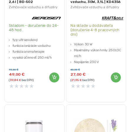
2,6 l | BD-502
vzduchu, 30W, 3,1L | KD4356
Zvlhčovače vzduchu a difuzéry
Zvlhčovače vzduchu a difuzéry
Skladom - doručenie do 24-
Na sklade u dodávateľa
48 hod .
(doručenie 4-8 pracovných
dni)
typ: ultrazvukový
Výkon: 30 W
funkcia ionizácie vzduchu
Maximálny výkon hmly: 250±30
funkcia aromaterapie
ml/h
vysoká účinnosť: 250 ml/h
Napájanie: 230 V
Frekvencia 50–60 Hz
70,00
€
40,00
€
Objem: 3,1 L
49,00
€
27,00
€
(
39,84
€
bez DPH)
(
21,95
€
bez DPH)
★
★
★
★
★
★
★
★
★
★