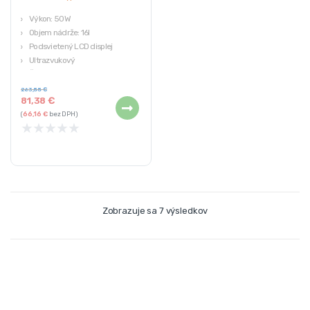
Výkon: 50W
Objem nádrže: 16l
Podsvietený LCD displej
Ultrazvukový
Časovač
263,55
€
81,38
€
(
66,16
€
bez DPH)
★
★
★
★
★
Zobrazuje sa 7 výsledkov