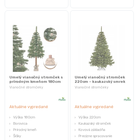
Umelý vianočný stromček s
Umelý vianočný stromček
prírodným kmeňom 180cm
220cm – kaukazský smrek
– borovica STANDARD
STANDARD
Vianočné stromčeky
Vianočné stromčeky
Aktuálne vypredané
Aktuálne vypredané
Výška: 180cm
Výška: 220cm
Borovica
Kaukazský stromček
Prírodný kmeň
Kovová základňa
Šišky
Precízne spracovanie