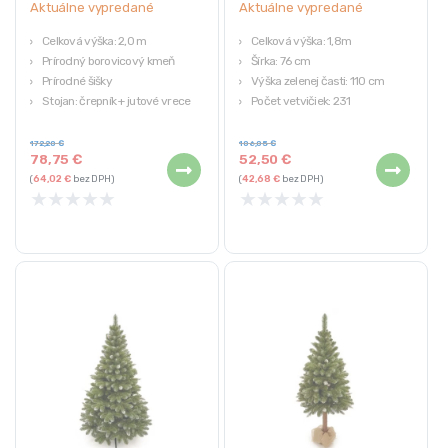
Aktuálne vypredané
Aktuálne vypredané
Celková výška: 2,0 m
Celková výška: 1,8m
Prírodný borovicový kmeň
Šírka: 76 cm
Prírodné šišky
Výška zelenej časti: 110 cm
Stojan: črepník + jutové vrece
Počet vetvičiek: 231
Hmotnosť s črepníkom: 15 kg
Hmotnosť: 9,1 kg
172,20
€
106,05
€
78,75
€
52,50
€
(
64,02
€
bez DPH)
(
42,68
€
bez DPH)
★
★
★
★
★
★
★
★
★
★