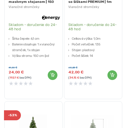
masívnym stojanom | 150
so šiškami PREMIUM | 1m
cm
Vianočné stromčeky
Vianočné stromčeky
Skladom - doručenie do 24-
Skladom - doručenie do 24-
48 hod
48 hod
Šírka čepele: 6,1 cm
Celková výška: 1,0m
Balenie obsahuje: 1 x vianočný
Počet vetvičiek: 135
stromček, 1 x stojan
Stojan: plastový
Výška stromu: 150 cm (od
Počet šišiek: 14
základne stojana po vrchol
Hmotnosť: 2,9 kg
stromu)
41,00
€
68,25
€
24,00
€
42,00
€
Počet tipov: 350 tipov
(
19,51
€
bez DPH)
(
34,15
€
bez DPH)
Hmotnosť: asi 1.80 kg
★
★
★
★
★
★
★
★
★
★
-
53%