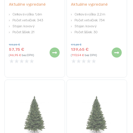
Aktuálne vypredané
Aktuálne vypredané
Celková výška: 1,6m
Celková výška: 2,2 m
Počet vetvičiek: 343
Počet vetvičiek: 734
Stojan: kovový
Stojan: kovový
Počet šišiek: 21
Počet šišiek: 30
Hmotnosť: 4,7 kg
Hmotnosť: 10,6 kg
100,80
€
173,25
€
57,75
€
139,65
€
(
46,95
€
bez DPH)
(
113,54
€
bez DPH)
★
★
★
★
★
★
★
★
★
★