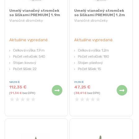
Umelý vianočný stromček
Umelý vianočný stromček
so šiškami PREMIUM | 1.9m
so šiškami PREMIUM | 1.2m
Vianočné stromčeky
Vianočné stromčeky
Aktuálne vypredané
Aktuálne vypredané
Celková výška: 1,9 m
Celková výška: 1,2m
Počet vetvičiek: 540
Počet vetvičiek: 180
Stojan: kovový
Stojan: plastový
Počet šišiek: 22
Počet šišiek: 15
Hmotnosť: 8 kg
Hmotnosť: 3,8 kg
141,75
€
77,70
€
112,35
€
47,25
€
(
91,34
€
bez DPH)
(
38,41
€
bez DPH)
★
★
★
★
★
★
★
★
★
★