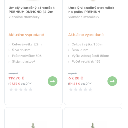
Umelý vianočný stromček
Umelý vianočný stromček
PREMIUM DIAMOND | 2.2m
na pníku PREMIUM
DIAMOND | 1.55m
Vianočné stromčeky
Vianočné stromčeky
Aktuálne vypredané
Aktuálne vypredané
Celková výška: 2,2 m
Celková výška: 1,55 m
Šírka: 130cm
Šírka: 70cm
Počet vetvičiek: 806
Výška zelenej časti: 85cm
Stojan: plastový
Počet vetvičiek: 158
Hmotnosť: 12,8 kg
Hmotnosť : 8,1 kg
149,10
€
87,15
€
119,70
€
67,20
€
(
97,32
€
bez DPH)
(
54,63
€
bez DPH)
★
★
★
★
★
★
★
★
★
★