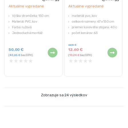
Aktuálne vypredané
Aktuálne vypredané
Výška stromčeka: 150 cm
materiál: pvc, kov
Materiál: PVC, kov
celkové rozmery: 67 x 150 cm
Farba: ružová
priemer kovového stojana: 40 cm
Jednoduchá montáž
počet konárov: 63
počet LED svetiel: 150
44,10
€
50,00
€
12,60
€
(
40,65
€
bez DPH)
(
10,24
€
bez DPH)
★
★
★
★
★
★
★
★
★
★
Zobrazuje sa 24 výsledkov