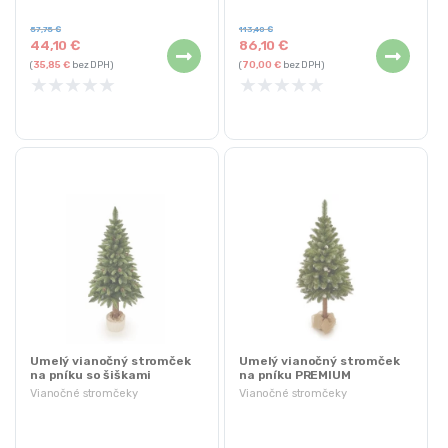
Kovová základňa
Jednoduchá montáž
57,75
€
113,40
€
44,10
€
86,10
€
(
35,85
€
bez DPH)
(
70,00
€
bez DPH)
★
★
★
★
★
★
★
★
★
★
Umelý vianočný stromček
Umelý vianočný stromček
na pníku so šiškami
na pníku PREMIUM
PREMIUM | 2m
DIAMOND | 1.8m
Vianočné stromčeky
Vianočné stromčeky