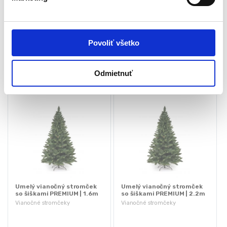
a
Rozmery: 80 / 180-100 cm
Hmotnosť: 9,1 kg
s
75,00
€
120,75
€
39,00
€
92,30
€
u
(
31,71
€
bez DPH)
(
75,04
€
bez DPH)
Povoliť všetko
★
★
★
★
★
★
★
★
★
★
Odmietnuť
Umelý vianočný stromček
Umelý vianočný stromček
so šiškami PREMIUM | 1.6m
so šiškami PREMIUM | 2.2m
Vianočné stromčeky
Vianočné stromčeky