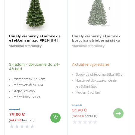
Umelý vianočný stromček s
Umelý vianočný stromček
efektom mrazu PREMIUM |
borovica strieborná šiška
2.2m
ECONOMIC | 180 cm
Vianočné stromčeky
Vianočné stromčeky
Skladom - doručenie do 24-
Aktuálne vypredané
48 hod
Borovica strieborná šiška 180 cm
Priemer max.: 135 cm
Husté vetvičky, zakončenie
Počet vetvičiek: 734
kryštálmi ľadu
Stojan: kovový
Moderný vzhľad
Počet šišiek: 30 ks
Pevná konštrukcia
Hmotnosť: 10,6 kg
Stojan súčasťou balenia
75,60
€
51,98
€
168,00
€
Šišky nie sú upevnené na
79,00
€
(
42,26
€
bez DPH)
stromčeku no sú súčasťou balenia
★
★
★
★
★
(
64,23
€
bez DPH)
★
★
★
★
★