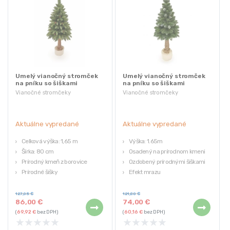
Umelý vianočný stromček
Umelý vianočný stromček
na pníku so šiškami
na pníku so šiškami
PREMIUM | 1.65m
PREMIUM | 1.65m
Vianočné stromčeky
Vianočné stromčeky
Aktuálne vypredané
Aktuálne vypredané
Celková výška: 1,65 m
Výška: 1.65m
Šírka: 80 cm
Osadený na prírodnom kmeni
Prírodný kmeň z borovice
Ozdobený prírodnými šiškami
Prírodné šišky
Efekt mrazu
Stojan: črepník + jutové vrece
Umiestnený v stabilnom črepníku
127,05
€
121,80
€
86,00
€
74,00
€
(
69,92
€
bez DPH)
(
60,16
€
bez DPH)
★
★
★
★
★
★
★
★
★
★