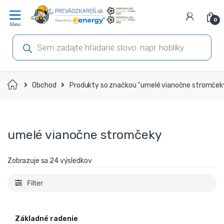
Prejsť
Prejsť
na
na
0
navigáciu
obsah
Products
search
Domov
Obchod
Produkty so značkou “umelé vianočne stromček
umelé vianočne stromčeky
Zobrazuje sa 24 výsledkov
Filter
Základné radenie