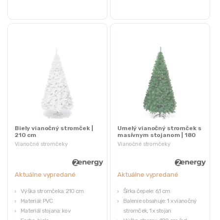
Biely vianočný stromček |
Umelý vianočný stromček s
210 cm
masívnym stojanom | 180
cm
Vianočné stromčeky
Vianočné stromčeky
Aktuálne vypredané
Aktuálne vypredané
Výška stromčeka: 210 cm
Šírka čepele: 6,1 cm
Materiál: PVC
Balenie obsahuje: 1 x vianočný
Materiál stojana: kov
stromček, 1 x stojan