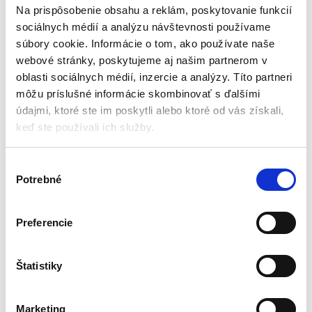
Na prispôsobenie obsahu a reklám, poskytovanie funkcií
sociálnych médií a analýzu návštevnosti používame
súbory cookie. Informácie o tom, ako používate naše
webové stránky, poskytujeme aj našim partnerom v
oblasti sociálnych médií, inzercie a analýzy. Títo partneri
môžu príslušné informácie skombinovať s ďalšími
údajmi, ktoré ste im poskytli alebo ktoré od vás získali,
keď ste používali ich služby.
V
Umelý vianočný stromček –
Umelý vianočný stromček
Potrebné
ý
borovica diamantová | 180
PREMIUM DIAMOND | 1.8m
cm
b
Vianočné stromčeky
Vianočné stromčeky
e
Preferencie
r
Aktuálne vypredané
Aktuálne vypredané
s
ú
Štatistiky
Umelá diamantová borovica
Celková výška: 1,8 m
Prirodzený vzhľad
Šírka: 114 cm
h
Stabilná základňa
Počet vetvičiek: 539
l
Marketing
Materiál: PVC fólia, drevo, plast
Stojan: plastový