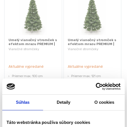
Umelý vianočný stromček s
Umelý vianočný stromček s
efektom mrazu PREMIUM |
efektom mrazu PREMIUM |
1.6m
1.9m
Vianočné stromčeky
Vianočné stromčeky
Aktuálne vypredané
Aktuálne vypredané
Priemer max.: 100 cm
Priemer max.: 121 cm
Počet vetvičiek: 343
Počet vetvičiek: 540
Stojan: kovový
Stojan: kovový
Počet šišiek: 21 ks
Počet šišiek: 22 ks
Hmotnosť: 4.7 kg
Hmotnosť: 8 kg
Súhlas
Detaily
O cookies
103,95
€
105,00
€
36,75
€
68,25
€
(
29,88
€
bez DPH)
(
55,49
€
bez DPH)
★
★
★
★
★
★
★
★
★
★
Táto webstránka používa súbory cookies