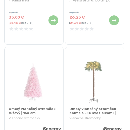
Farba: biela
Výška stromu: 180 cm (od
Ideálne pre vnútorné aj vonkajšie
základne stojana po vrchol
použitie
stromu)
77,00
€
52,50
€
35,00
€
26,25
€
Počet tipov: 650 tipov
(
28,46
€
bez DPH)
(
21,34
€
bez DPH)
Hmotnosť: asi 3 kg
★
★
★
★
★
★
★
★
★
★
Umelý vianočný stromček,
Umelý vianočný stromček
ružový | 150 cm
palma s LED svetielkami |
150 cm
Vianočné stromčeky
Vianočné stromčeky