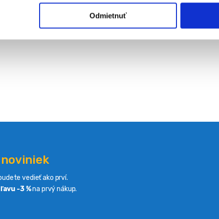
Odmietnuť
 noviniek
udete vedieť ako prví.
ľavu -3 %
na prvý nákup.