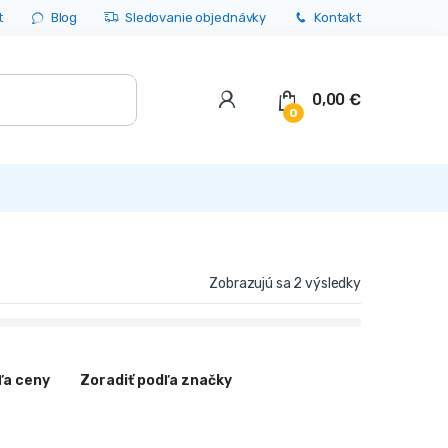
t
Blog
Sledovanie objednávky
Kontakt
0,00
€
0
Zobrazujú sa 2 výsledky
ľa ceny
Zoradiť podľa značky