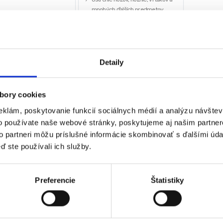
ci nadstavec
mnohých ďalších predmetov
Maximálny priemer kotúča: 56 mm
0
€
Priemer vrtáka: 3 – 13 mm
Šírka sekáča a dláta: 6 – 51 mm
€
bez DPH)
50,00
€
★
★
★
27,00
€
Detaily
(
21,95
€
bez DPH)
★
★
★
★
★
bory cookies
eklám, poskytovanie funkcií sociálnych médií a analýzu návšte
o používate naše webové stránky, poskytujeme aj našim partner
 sa 2 výsledky
to partneri môžu príslušné informácie skombinovať s ďalšími údaj
ď ste používali ich služby.
Preferencie
Štatistiky