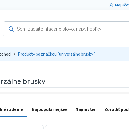
Môj úče
Products
search
bchod
Produkty so značkou “univerzálne brúsky”
rzálne brúsky
dné radenie
Najpopulárnejšie
Najnovšie
Zoradiť pod