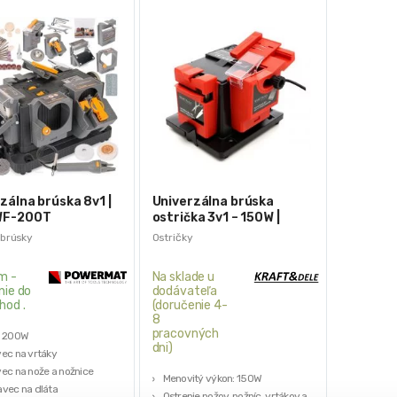
zálna brúska 8v1 |
Univerzálna brúska
WF-200T
ostrička 3v1 – 150W |
KD1552
 brúsky
Ostričky
m -
Na sklade u
nie do
dodávateľa
hod .
(doručenie 4-
8
pracovných
: 200W
dni)
ec na vrtáky
ec na nože a nožnice
Menovitý výkon: 150W
vec na dláta
Ostrenie nožov, nožníc, vrtákov a