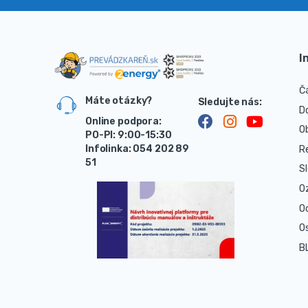
I
Č
Máte otázky?
D
Online podpora:
O
PO-PI: 9:00-15:30
Infolinka: 054 202 89
R
51
S
O
O
O
B