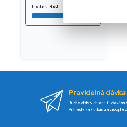
s
Predané:
460
Dostupné:
40
ú
h
l
a
s
u
Pravidelná dávka
Buďte vždy v obraze. O zľavách b
Prihláste sa k odberu a získajte
z