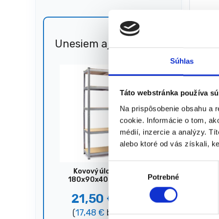
Leštia
105,00
€
75,0
(
60,98
Unesiem aj 🐎
Zľava
51%
★
★
Súhlas
Táto webstránka používa sú
Na prispôsobenie obsahu a r
cookie. Informácie o tom, ak
Zobrazujú
médií, inzercie a analýzy. Tí
alebo ktoré od vás získali, ke
V
Kovový úložný regál,
Potrebné
ý
180x90x40 cm, 875 kg,
strieborný
b
21,50
€
44,00
€
e
(
17,48
€
bez DPH)
r