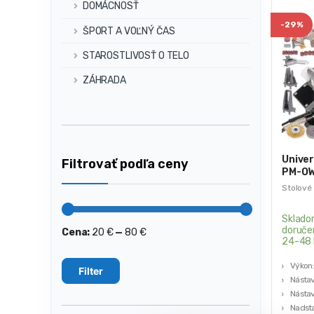
DOMÁCNOSŤ
-
29%
ŠPORT A VOĽNÝ ČAS
STAROSTLIVOSŤ O TELO
ZÁHRADA
Univer
Filtrovať podľa ceny
PM-O
Stolové
Sklado
doruče
Cena:
20 €
—
80 €
Minimálna
Maximálna
24-48 
cena
cena
Výkon
Filter
Nástav
Nástav
Nadsta