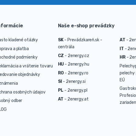
nformácie
Naše e-shop prevádzky
asto kladené otázky
SK
-
Prevádzkareň.sk -
AT
-
2en
centrála
oprava a platba
IT
-
2ene
CZ
-
2energy.cz
bchodné podmienky
HR
-
2en
HU
-
2energy.hu
eklamácia a vrátenie tovaru
Pelechy
RO
-
2energy.ro
pelechy 
ledovanie objednávky
EÚ
SI
-
2energy.si
známenia
Gastrok
PL
-
2energy.pl
chrana osobných údajov
Profesio
AT
-
2energy.at
sobný odber
zariaden
LOG