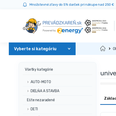
Prejsť
Prejsť
Množstevné zľavy do 5% darček pri nákupe nad 250 €
na
na
navigáciu
obsah
Domov
O
Všetky kategórie
unive
AUTO-MOTO
DIELŇA A STAVBA
Zákla
Ešte nezaradené
DETI