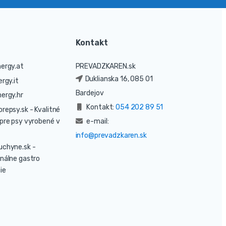
Kontakt
ergy.at
PREVADZKAREN.sk
Duklianska 16, 085 01
rgy.it
Bardejov
ergy.hr
Kontakt:
054 202 89 51
prepsy.sk
- Kvalitné
pre psy vyrobené v
e-mail:
info@prevadzkaren.sk
uchyne.sk
-
nálne gastro
ie