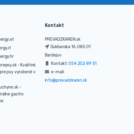
Kontakt
ergy.at
PREVADZKAREN.sk
Duklianska 16, 085 01
rgy.it
Bardejov
ergy.hr
Kontakt:
054 202 89 51
prepsy.sk
- Kvalitné
pre psy vyrobené v
e-mail:
info@prevadzkaren.sk
uchyne.sk
-
nálne gastro
ie