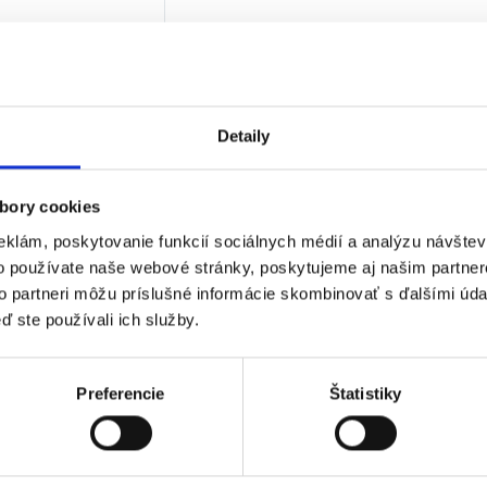
5
€
€
bez DPH)
★
★
★
Detaily
 jediný výsledok
bory cookies
eklám, poskytovanie funkcií sociálnych médií a analýzu návšte
o používate naše webové stránky, poskytujeme aj našim partner
to partneri môžu príslušné informácie skombinovať s ďalšími údaj
ď ste používali ich služby.
Preferencie
Štatistiky