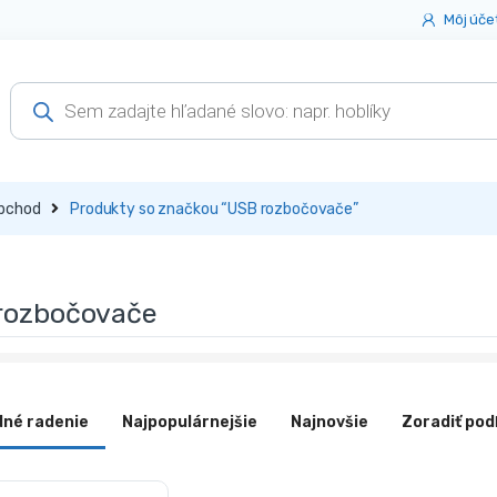
Môj úče
Products
search
bchod
Produkty so značkou “USB rozbočovače”
rozbočovače
dné radenie
Najpopulárnejšie
Najnovšie
Zoradiť pod