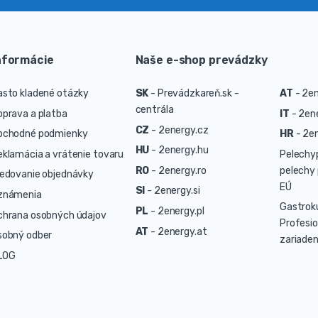
nformácie
Naše e-shop prevádzky
asto kladené otázky
SK
-
Prevádzkareň.sk -
AT
-
2en
centrála
oprava a platba
IT
-
2ene
CZ
-
2energy.cz
bchodné podmienky
HR
-
2en
HU
-
2energy.hu
eklamácia a vrátenie tovaru
Pelechy
RO
-
2energy.ro
pelechy 
ledovanie objednávky
EÚ
SI
-
2energy.si
známenia
Gastrok
PL
-
2energy.pl
chrana osobných údajov
Profesio
AT
-
2energy.at
sobný odber
zariaden
LOG