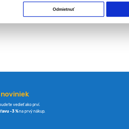
Odmietnuť
 noviniek
udete vedieť ako prví.
ľavu -3 %
na prvý nákup.