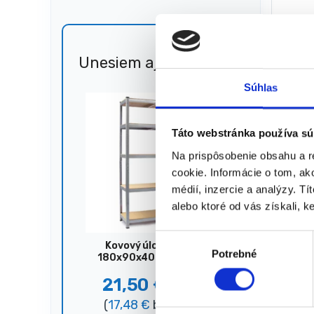
15,7
(
12,80
★
★
Unesiem aj 🐎
Zľava
51%
Súhlas
Zobrazený
Táto webstránka používa sú
Na prispôsobenie obsahu a r
cookie. Informácie o tom, ak
médií, inzercie a analýzy. Tí
alebo ktoré od vás získali, ke
V
Kovový úložný regál,
Potrebné
ý
180x90x40 cm, 875 kg,
strieborný
b
21,50
€
44,00
€
e
(
17,48
€
bez DPH)
r