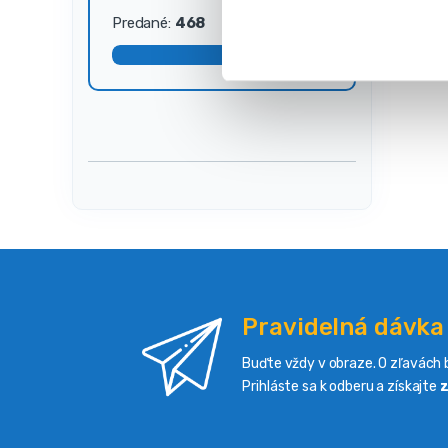
s
Predané:
468
Dostupné:
32
ú
h
l
a
s
u
Pravidelná dávka
Buďte vždy v obraze. O zľavách b
Prihláste sa k odberu a získajte
z