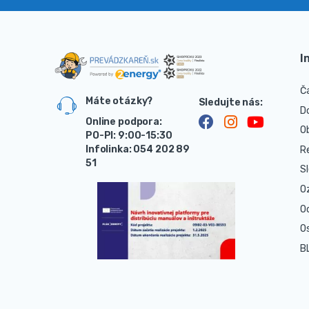
I
Č
Máte otázky?
D
Online podpora:
O
PO-PI: 9:00-15:30
Infolinka: 054 202 89
R
51
S
O
O
O
B