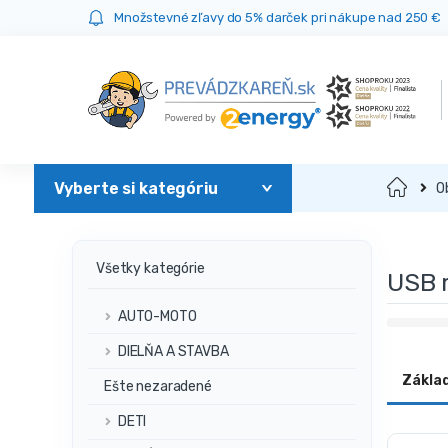
Prejsť
Prejsť
Množstevné zľavy do 5% darček pri nákupe nad 250 €
na
na
navigáciu
obsah
Domov
O
Všetky kategórie
USB 
AUTO-MOTO
DIELŇA A STAVBA
Zákla
Ešte nezaradené
DETI