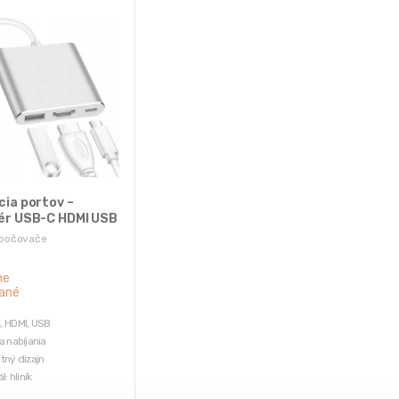
ia portov –
ér USB-C HDMI USB
zbočovače
ne
ané
 HDMI, USB
a nabíjania
tný dizajn
l: hliník
kábla: 11cm