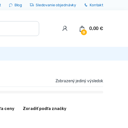
t
Blog
Sledovanie objednávky
Kontakt
0,00
€
0
Zobrazený jediný výsledok
ľa ceny
Zoradiť podľa značky