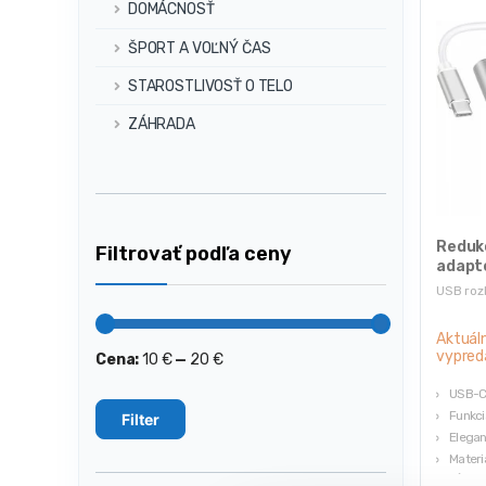
DOMÁCNOSŤ
ŠPORT A VOĽNÝ ČAS
STAROSTLIVOSŤ O TELO
ZÁHRADA
Redukc
Filtrovať podľa ceny
adapt
USB ro
Aktuál
vypred
Cena:
10 €
—
20 €
Minimálna
Maximálna
cena
cena
USB-C,
Funkci
Filter
Elegan
Materiá
Dĺžka 