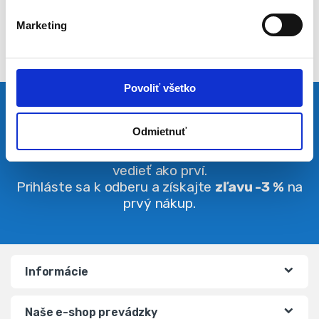
l
Marketing
a
s
u
Povoliť všetko
Pravidelná dávka noviniek
Odmietnuť
Buďte vždy v obraze. O zľavách budete
vedieť ako prví.
Prihláste sa k odberu a získajte
zľavu -3 %
na
prvý nákup.
Informácie
Naše e-shop prevádzky