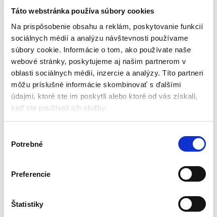
zváračku 300A | KD1886
Táto webstránka používa súbory cookies
Ostatné príslušenstvo
Na prispôsobenie obsahu a reklám, poskytovanie funkcií
sociálnych médií a analýzu návštevnosti používame
Na sklade u dodávateľa
súbory cookie. Informácie o tom, ako používate naše
(doručenie 4-8 pracovných
dni)
webové stránky, poskytujeme aj našim partnerom v
oblasti sociálnych médií, inzercie a analýzy. Títo partneri
Zemniaca svorka
Max. prúd: 300A
môžu príslušné informácie skombinovať s ďalšími
Masívna konštrukcia
údajmi, ktoré ste im poskytli alebo ktoré od vás získali,
Medené pletenie
keď ste používali ich služby.
Kraft&Dele
4,52
€
3,50
€
(
2,85
€
bez DPH)
V
★
★
★
★
★
Potrebné
ý
b
e
Preferencie
r
s
Zobrazený jediný výsledok
ú
Štatistiky
h