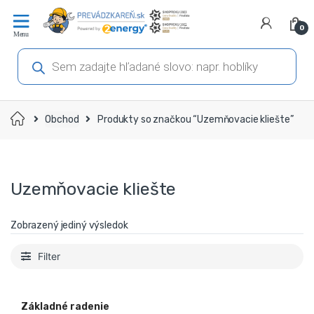
Prejsť
Prejsť
na
na
0
navigáciu
obsah
Products
search
Domov
Obchod
Produkty so značkou “Uzemňovacie kliešte”
Uzemňovacie kliešte
Zobrazený jediný výsledok
Filter
Základné radenie