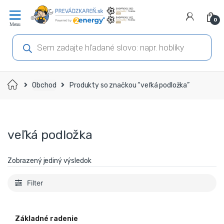
Prejsť
Prejsť
na
na
0
navigáciu
obsah
Products
search
Domov
Obchod
Produkty so značkou “veľká podložka”
veľká podložka
Zobrazený jediný výsledok
Filter
Základné radenie