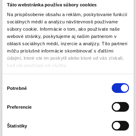
klávesnicu – 69,5×30 cm |
Táto webstránka používa súbory cookies
čierna
Podložky pod myš a klávesnicu
Na prispôsobenie obsahu a reklám, poskytovanie funkcií
sociálnych médií a analýzu návštevnosti používame
Aktuálne vypredané
súbory cookie. Informácie o tom, ako používate naše
webové stránky, poskytujeme aj našim partnerom v
Vodeodolná
Protišmyková
oblasti sociálnych médií, inzercie a analýzy. Títo partneri
Rozmery: 69,5 x 30cm
môžu príslušné informácie skombinovať s ďalšími
Hrúbka: 3,5 mm
údajmi, ktoré ste im poskytli alebo ktoré od vás získali,
Hmotnosť: 415 g
keď ste používali ich služby.
7,88
€
(
6,40
€
bez DPH)
V
★
★
★
★
★
Potrebné
ý
b
e
Preferencie
r
s
Zobrazený jediný výsledok
ú
Štatistiky
h