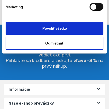
l
Marketing
a
s
u
Povoliť všetko
Pravidelná dávka noviniek
Odmietnuť
Buďte vždy v obraze. O zľavách budete
vedieť ako prví.
Prihláste sa k odberu a získajte
zľavu -3 %
na
prvý nákup.
Informácie
Naše e-shop prevádzky