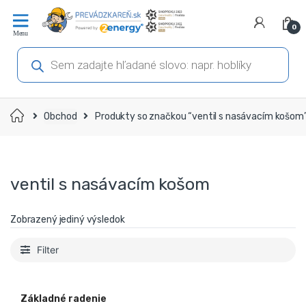
Prejsť
Prejsť
na
na
0
navigáciu
obsah
Products
search
Domov
Obchod
Produkty so značkou “ventil s nasávacím košom
ventil s nasávacím košom
Zobrazený jediný výsledok
Filter
Základné radenie