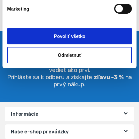
l
Marketing
a
s
u
Povoliť všetko
Pravidelná dávka noviniek
Odmietnuť
Buďte vždy v obraze. O zľavách budete
vedieť ako prví.
Prihláste sa k odberu a získajte
zľavu -3 %
na
prvý nákup.
Informácie
Naše e-shop prevádzky