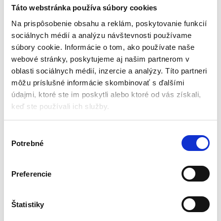
nasávacím košom 2″IG |
Táto webstránka používa súbory cookies
STABILO Sanitär
Príslušenstvo
Na prispôsobenie obsahu a reklám, poskytovanie funkcií
sociálnych médií a analýzu návštevnosti používame
Aktuálne vypredané
súbory cookie. Informácie o tom, ako používate naše
webové stránky, poskytujeme aj našim partnerom v
Pripojovací závit: 2″ – vnútorný
závit
oblasti sociálnych médií, inzercie a analýzy. Títo partneri
Vonkajší priemer rúry: 60,3 mm
môžu príslušné informácie skombinovať s ďalšími
Dĺžka ventilu: 145 mm
údajmi, ktoré ste im poskytli alebo ktoré od vás získali,
Priemer ventilu: 85 mm
keď ste používali ich služby.
Teplotný rozsah: 0 – 90 °C
16,80
€
15,50
€
(
12,60
€
bez DPH)
V
★
★
★
★
★
Potrebné
ý
b
e
Preferencie
r
s
Zobrazený jediný výsledok
ú
Štatistiky
h