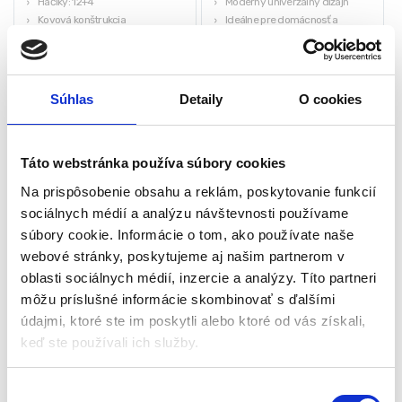
Háčiky: 12+4
Moderný univerzálny dizajn
Kovová konštrukcia
Ideálne pre domácnosť a
Plastové nožičky
kanceláriu
46,20
€
70,00
€
29,40
€
40,00
€
(
23,90
€
bez DPH)
(
32,52
€
bez DPH)
Súhlas
Detaily
O cookies
★
★
★
★
★
★
★
★
★
★
Táto webstránka používa súbory cookies
Na prispôsobenie obsahu a reklám, poskytovanie funkcií
sociálnych médií a analýzu návštevnosti používame
súbory cookie. Informácie o tom, ako používate naše
webové stránky, poskytujeme aj našim partnerom v
oblasti sociálnych médií, inzercie a analýzy. Títo partneri
môžu príslušné informácie skombinovať s ďalšími
údajmi, ktoré ste im poskytli alebo ktoré od vás získali,
keď ste používali ich služby.
Stojací vešiak na
Kovový stojanový vešiak,
oblečenie – čierny | 175 cm
185cm, čierny |
ModernHome
Vešiaky a stojany
Vešiaky a stojany
V