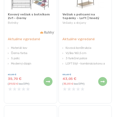
Kovový vešiak s botníkom
Vešiak s policami na
2v1 – čierny
topánky – Loft | hnedý
Botníky
Vešiaky a stojany
Aktuálne vypredané
Aktuálne vypredané
Materiál: kov
Kovová konštrukcia
Čierna farba
Výška 160,5 cm
5 políc
3 funkčné police
Moderný dizajn
LOFT štýl – kombinácia kovu a
Pevná konštrukcia
dreva
43,05
€
55,65
€
35,70
€
43,05
€
(
29,02
€
bez DPH)
(
35,00
€
bez DPH)
★
★
★
★
★
★
★
★
★
★