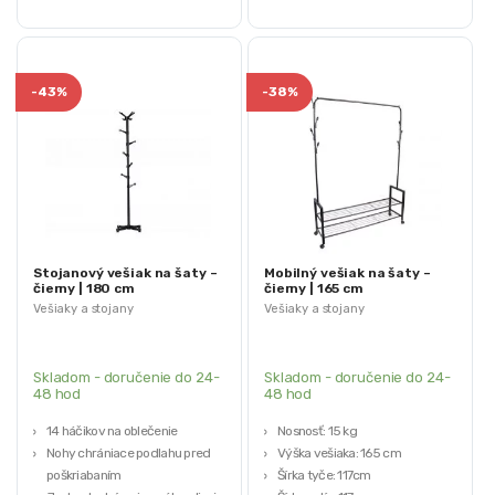
-
43%
-
38%
Stojanový vešiak na šaty –
Mobilný vešiak na šaty –
čierny | 180 cm
čierny | 165 cm
Vešiaky a stojany
Vešiaky a stojany
Skladom - doručenie do 24-
Skladom - doručenie do 24-
48 hod
48 hod
14 háčikov na oblečenie
Nosnosť: 15 kg
Nohy chrániace podlahu pred
Výška vešiaka: 165 cm
poškriabaním
Šírka tyče: 117cm