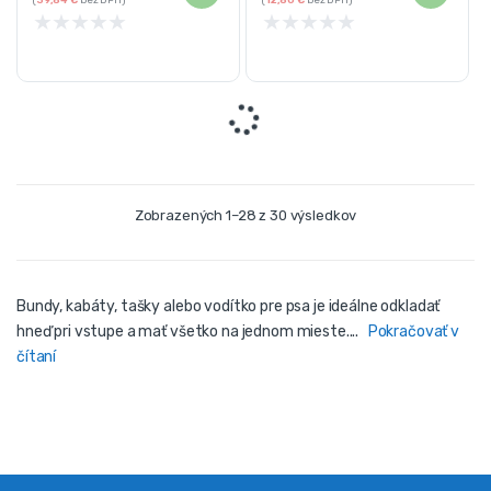
★
★
★
★
★
★
★
★
★
★
Vešiak na šaty – hnedý | + 2
Stojan na šaty s policami –
police
čierny | 150 cm
Vešiaky a stojany
Vešiaky a stojany
Aktuálne vypredané
Aktuálne vypredané
Výška 150 cm
Odolná, stabilná kovová
Stabilná, kovová konštrukcia
konštrukcia