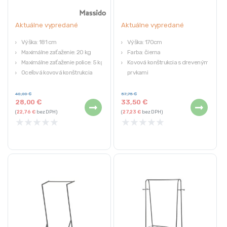
Aktuálne vypredané
Aktuálne vypredané
Výška: 181 cm
Výška: 170cm
Maximálne zaťaženie: 20 kg
Farba: čierna
Maximálne zaťaženie police: 5 kg
Kovová konštrukcia s drevenými
Oceľová kovová konštrukcia
prvkami
Trojuholníková stabilná základňa
6 drevených ramien
Stabilná kovová základňa
40,00
€
57,75
€
28,00
€
33,50
€
(
22,76
€
bez DPH)
(
27,23
€
bez DPH)
★
★
★
★
★
★
★
★
★
★