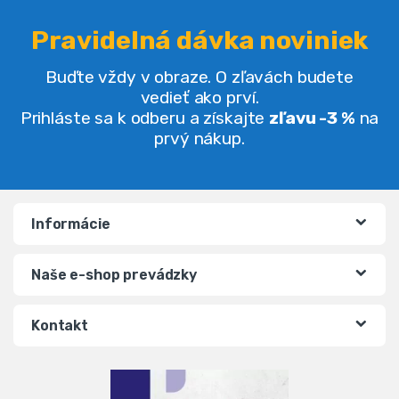
2 funkčné drevené police
Dve priestranné police, ideálne na
Štýl LOFT – kombinácia kovu a
doplnky
dreva
Výška vešiaka: 150cm
Šírka tyče: 107cm
50,40
€
48,30
€
78,75
€
(
40,98
€
bez DPH)
(
39,27
€
bez DPH)
★
★
★
★
★
★
★
★
★
★
Zobrazených 1–30 z 30 výsledkov
Bundy, kabáty, tašky alebo vodítko pre psa je ideálne odkladať
hneď pri vstupe a mať všetko na jednom mieste....
Pokračovať v
čítaní