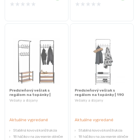
★
★
★
★
★
★
★
★
★
★
Predsieňový vešiak s
Predsieňový vešiak s
regálom na topánky |
regálom na topánky | 190
hnedý
cm
Vešiaky a stojany
Vešiaky a stojany
Aktuálne vypredané
Aktuálne vypredané
Stabilná kovová konštrukcia
Stabilná kovová konštrukcia
18 háčikov na zavesenie oblečenia
18 háčikov na zavesenie oblečenia