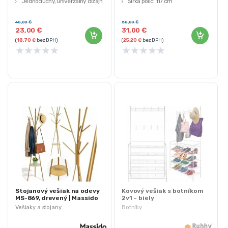
Jednoduchý, univerzálny dizajn
Šírka políc: 117 cm
Ľahko sa montuje
Odolná, stabilná kovová
konštrukcia
40,00
€
50,00
€
23,00
€
31,00
€
(
18,70
€
bez DPH)
(
25,20
€
bez DPH)
★
★
★
★
★
★
★
★
★
★
Stojanový vešiak na odevy
Kovový vešiak s botníkom
MS-869, drevený | Massido
2v1 – biely
Vešiaky a stojany
Botníky