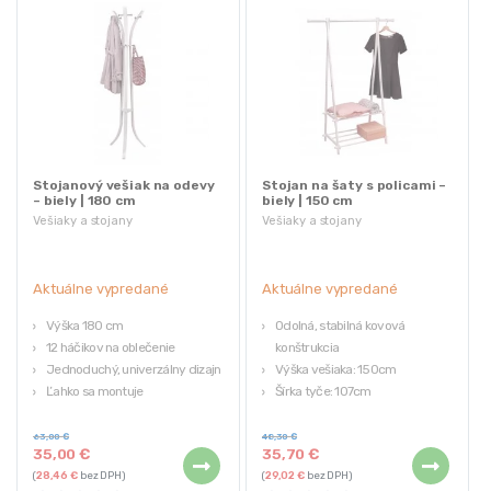
Stojanový vešiak na odevy
Stojan na šaty s policami –
– biely | 180 cm
biely | 150 cm
Vešiaky a stojany
Vešiaky a stojany
Aktuálne vypredané
Aktuálne vypredané
Výška 180 cm
Odolná, stabilná kovová
12 háčikov na oblečenie
konštrukcia
Jednoduchý, univerzálny dizajn
Výška vešiaka: 150cm
Ľahko sa montuje
Šírka tyče: 107cm
Šírka základne: 64,5 cm
63,00
€
48,30
€
35,00
€
35,70
€
(
28,46
€
bez DPH)
(
29,02
€
bez DPH)