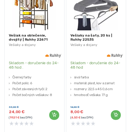
Vešiak na oblečenie,
Vešiaky na šaty, 20 ks |
dvojitý | Ruhhy 22671
Ruhhy 22535
Vešiaky a stojany
Vešiaky a stojany
Skladom - doručenie do 24-
Skladom - doručenie do 24-
48 hod .
48 hod
Čiernej farby
sivá farba
Počet políc: 6
materiál: plast, kov a zamat
Počet závesných tyčí: 2
rozmery: 22,5 x 45 0,6 cm
Počet bočných vešiakov: 8
hmotnosť vešiaka: 77 g
33,00
€
14,00
€
24,00
€
8,00
€
(
19,51
€
bez DPH)
(
6,50
€
bez DPH)
★
★
★
★
★
★
★
★
★
★