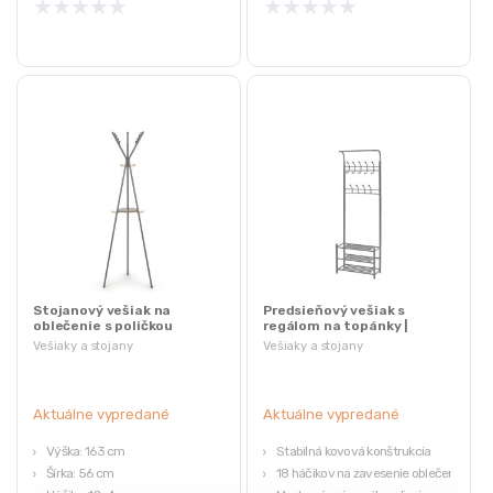
★
★
★
★
★
★
★
★
★
★
Stojanový vešiak na
Predsieňový vešiak s
oblečenie s poličkou
regálom na topánky |
čierny
Vešiaky a stojany
Vešiaky a stojany
Aktuálne vypredané
Aktuálne vypredané
Výška: 163 cm
Stabilná kovová konštrukcia
Šírka: 56 cm
18 háčikov na zavesenie oblečenia