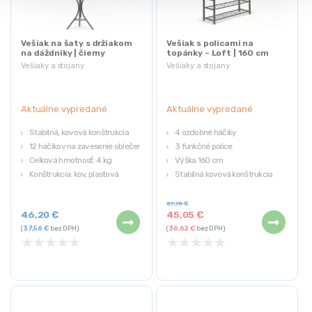
Vešiak na šaty s držiakom
Vešiak s policami na
na dáždniky | čierny
topánky – Loft | 160 cm
Vešiaky a stojany
Vešiaky a stojany
Aktuálne vypredané
Aktuálne vypredané
Stabilná, kovová konštrukcia
4 ozdobné háčiky
12 háčikov na zavesenie oblečenia
3 funkčné police
Celková hmotnosť: 4 kg
Výška 160 cm
Konštrukcia: kov, plastová
Stabilná kovová konštrukcia
základňa
57,75
€
46,20
€
45,05
€
(
37,56
€
bez DPH)
(
36,62
€
bez DPH)
★
★
★
★
★
★
★
★
★
★