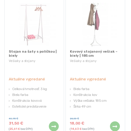
Stojan na šaty s poličkou |
Kovový stojanový vešiak –
biely
biely | 185 cm
Vešiaky a stojany
Vešiaky a stojany
Aktuálne vypredané
Aktuálne vypredané
Celková hmotnosť: 3 kg
Biela farba
Biela farba
Konštrukcia: kov
Konštrukcia: kovová
Výška vešiaka: 185 cm
Estetické predstavenie
Šírka 49 cm
40,95
€
24,00
€
31,50
€
18,00
€
(
25,61
€
bez DPH)
(
14,63
€
bez DPH)