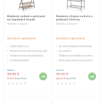
Moderný vešiak s policami
Moderný stojan na šaty s
na topánky | hnedý
policami | čierny
Vešiaky a stojany
Vešiaky a stojany
Aktuálne vypredané
Aktuálne vypredané
Výška 158,5 cm
Kovová stabilná konštrukcia
Materiál: Oceľ + laminovaná doska
Dve police
Stabilná kovová konštrukcia
Ďalšie bočné háčiky na vrchu
2 funkčné police
Nohy zakončené ochrannými
nožičkami
52,50
€
40,95
€
38,85
€
35,00
€
(
31,59
€
bez DPH)
(
28,46
€
bez DPH)
★
★
★
★
★
★
★
★
★
★