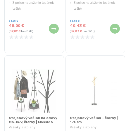
3 police na uloženie topánok,
3 police na uloženie topánok,
tašiek
tašiek
Ideálne pre domácnosť a
Moderný univerzálny dizajn
kanceláriu
64,05
€
53,55
€
48,00
€
40,43
€
(
39,02
€
bez DPH)
(
32,87
€
bez DPH)
★
★
★
★
★
★
★
★
★
★
Stojanový vešiak na odevy
Stojanový vešiak – čierny |
MS-869, čierny | Massido
170cm
Vešiaky a stojany
Vešiaky a stojany