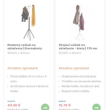
Moderný vešiak na
Stojací vešiak na
oblečenie | čiernobiely
oblečenie – biely | 175 cm
Vešiaky a stojany
Vešiaky a stojany
Aktuálne vypredané
Aktuálne vypredané
Počet háčikov: 8 na vrchu + 4
Stabilná kovová konštrukcia
extra
11 háčikov na zavesenie oblečenia
Konštrukcia: kovová + drevené
Menšie háčiky vhodné pre deti
háčiky
Bezpečnostné nožičky
Výška vešiaka: 170 cm
Šírka: 57 cm
66,15
€
24,15
€
49,00
€
15,75
€
(
39,84
€
bez DPH)
(
12,80
€
bez DPH)