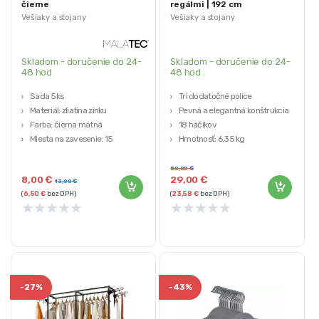
čierne
regálmi | 192 cm
Vešiaky a stojany
Vešiaky a stojany
Skladom - doručenie do 24-
Skladom - doručenie do 24-
48 hod
48 hod .
Sada 5ks
Tri dodatočné police
Materiál: zliatina zinku
Pevná a elegantná konštrukcia
Farba: čierna matná
18 háčikov
Miesta na zavesenie: 15
Hmotnosť: 6,35 kg
12 montážnych skrutiek
50,00
€
8,00
€
29,00
€
13,00
€
(
6,50
€
bez DPH)
(
23,58
€
bez DPH)
★
★
★
★
★
★
★
★
★
★
-
27%
-
43%