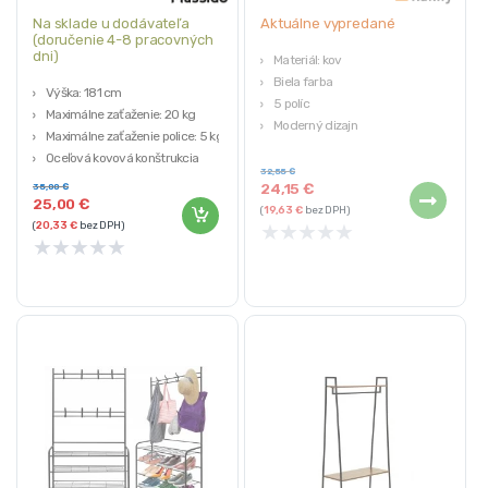
Na sklade u dodávateľa
Aktuálne vypredané
(doručenie 4-8 pracovných
dni)
Materiál: kov
Biela farba
Výška: 181 cm
5 políc
Maximálne zaťaženie: 20 kg
Moderný dizajn
Maximálne zaťaženie police: 5 kg
Pevná konštrukcia
Oceľová kovová konštrukcia
32,55
€
Trojuholníková stabilná základňa
24,15
€
35,00
€
25,00
€
(
19,63
€
bez DPH)
★
★
★
★
★
(
20,33
€
bez DPH)
★
★
★
★
★