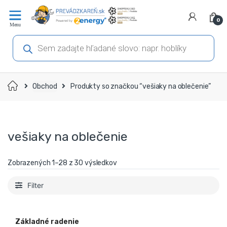
Prejsť
Prejsť
na
na
0
navigáciu
obsah
Products
search
Domov
Obchod
Produkty so značkou “vešiaky na oblečenie”
vešiaky na oblečenie
Zobrazených 1–30 z 30 výsledkov
Filter
Základné radenie