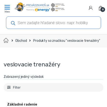
Prejsť
Prejsť
na
na
0
navigáciu
obsah
Products
search
Domov
Obchod
Produkty so značkou “veslovacie trenažéry”
veslovacie trenažéry
Zobrazený jediný výsledok
Filter
Základné radenie