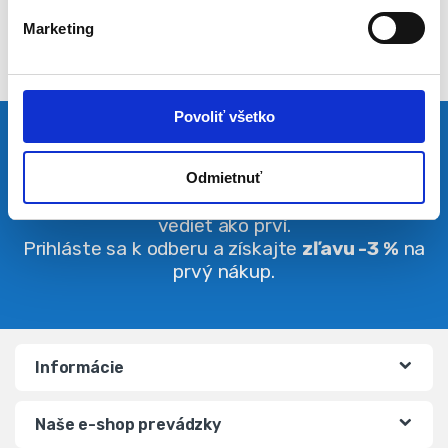
l
Marketing
a
s
u
Povoliť všetko
Pravidelná dávka noviniek
Odmietnuť
Buďte vždy v obraze. O zľavách budete
vedieť ako prví.
Prihláste sa k odberu a získajte
zľavu -3 %
na
prvý nákup.
Informácie
Naše e-shop prevádzky