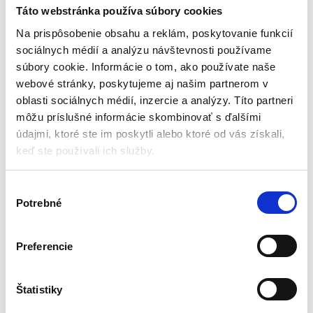
trenažér | Trizand
Táto webstránka používa súbory cookies
Stroje na cvičenie
Na prispôsobenie obsahu a reklám, poskytovanie funkcií
sociálnych médií a analýzu návštevnosti používame
Aktuálne vypredané
súbory cookie. Informácie o tom, ako používate naše
webové stránky, poskytujeme aj našim partnerom v
Magnetický odpor
Možnosť zloženia
oblasti sociálnych médií, inzercie a analýzy. Títo partneri
Maximálne zaťaženie 120 kg
môžu príslušné informácie skombinovať s ďalšími
Odporová sila 8 kg
údajmi, ktoré ste im poskytli alebo ktoré od vás získali,
keď ste používali ich služby.
359,10
€
189,00
€
(
153,66
€
bez DPH)
V
★
★
★
★
★
Potrebné
ý
b
e
Preferencie
r
s
Zobrazený jediný výsledok
ú
Štatistiky
h