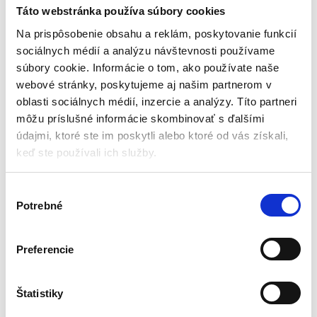
vodováha pravítko
Táto webstránka používa súbory cookies
skrutkovač 6v1
Multimetre
Na prispôsobenie obsahu a reklám, poskytovanie funkcií
sociálnych médií a analýzu návštevnosti používame
Aktuálne vypredané
súbory cookie. Informácie o tom, ako používate naše
webové stránky, poskytujeme aj našim partnerom v
Guma pre dotykové obrazovky
Pravítko (cm a palce)
oblasti sociálnych médií, inzercie a analýzy. Títo partneri
Schránka
môžu príslušné informácie skombinovať s ďalšími
Vodováha
údajmi, ktoré ste im poskytli alebo ktoré od vás získali,
Skrutkovač (plochý a krížový)
keď ste používali ich služby.
2,52
€
1,89
€
(
1,54
€
bez DPH)
V
★
★
★
★
★
Potrebné
ý
b
e
Preferencie
r
s
Zobrazený jediný výsledok
ú
Štatistiky
h