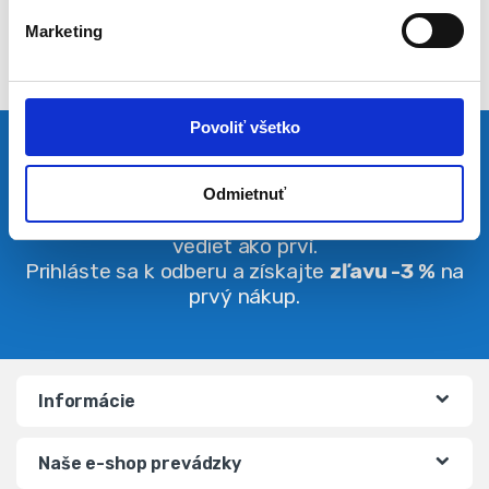
l
Marketing
a
s
u
Povoliť všetko
Pravidelná dávka noviniek
Odmietnuť
Buďte vždy v obraze. O zľavách budete
vedieť ako prví.
Prihláste sa k odberu a získajte
zľavu -3 %
na
prvý nákup.
Informácie
Naše e-shop prevádzky