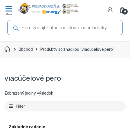
Prejsť
Prejsť
na
na
0
navigáciu
obsah
Products
search
Domov
Obchod
Produkty so značkou “viacúčelové pero”
viacúčelové pero
Zobrazený jediný výsledok
Filter
Základné radenie