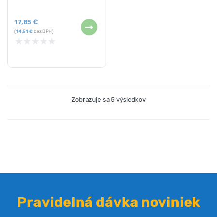
17,85
€
(
14,51
€
bez DPH)
★
★
★
★
★
Zobrazuje sa 5 výsledkov
Pravidelná dávka noviniek