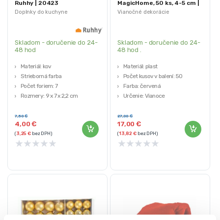
Ruhhy | 20423
MagicHome, 50 ks, 4-5 cm |
červená
Doplnky do kuchyne
Vianočné dekorácie
Skladom - doručenie do 24-
Skladom - doručenie do 24-
48 hod
48 hod .
Materiál: kov
Materiál: plast
Strieborná farba
Počet kusov v balení: 50
Počet foriem: 7
Farba: červená
Rozmery: 9 x 7 x 2,2 cm
Určenie: Vianoce
Hmotnosť: 93 g
7,50
€
27,00
€
4,00
€
17,00
€
(
3,25
€
bez DPH)
(
13,82
€
bez DPH)
★
★
★
★
★
★
★
★
★
★