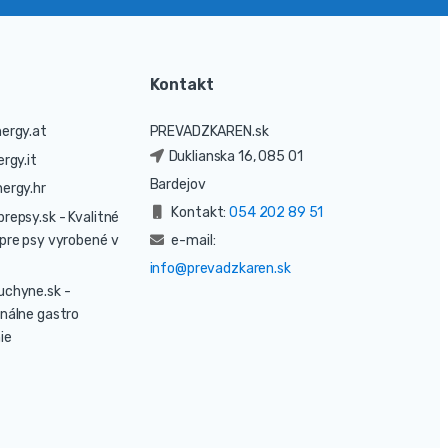
Kontakt
ergy.at
PREVADZKAREN.sk
Duklianska 16, 085 01
rgy.it
Bardejov
ergy.hr
Kontakt:
054 202 89 51
prepsy.sk
- Kvalitné
pre psy vyrobené v
e-mail:
info@prevadzkaren.sk
uchyne.sk
-
nálne gastro
ie