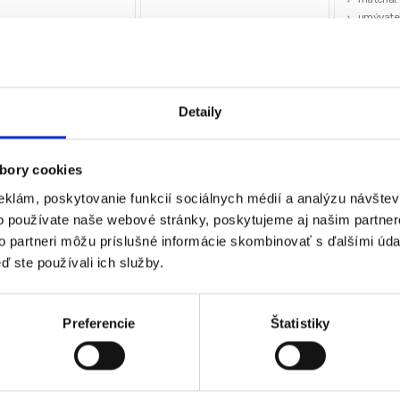
umývateľ
rozmery:
€
5,00
€
13,00
€
bez DPH)
(
4,07
€
bez DPH)
★
★
★
★
★
★
★
★
10,29
Detaily
(
8,37
€
be
★
★
bory cookies
eklám, poskytovanie funkcií sociálnych médií a analýzu návšte
o používate naše webové stránky, poskytujeme aj našim partner
 sa 3 výsledky
to partneri môžu príslušné informácie skombinovať s ďalšími údaj
ď ste používali ich služby.
Preferencie
Štatistiky