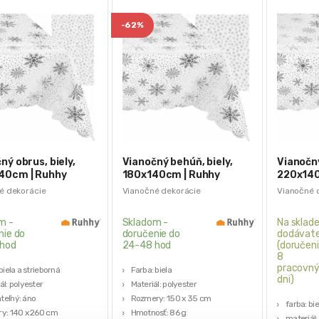
-
62%
ný obrus, biely,
Vianočný behúň, biely,
Vianočný
40cm | Ruhhy
180x140cm | Ruhhy
220x140
é dekorácie
Vianočné dekorácie
Vianočné 
m -
Skladom -
Na sklade
nie do
doručenie do
dodávate
hod
24-48 hod
(doručeni
8
pracovn
biela a strieborná
Farba: biela
dni)
ál: polyester
Materiál: polyester
eľný: áno
Rozmery: 150 x 35 cm
farba: bi
y: 140 x 260 cm
Hmotnosť: 86 g
materiál: