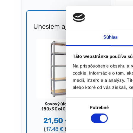
11,55
(
9,39
€
Unesiem aj 🐎
Zľava
51%
★
★
Súhlas
Táto webstránka používa sú
Na prispôsobenie obsahu a r
cookie. Informácie o tom, ak
Zobrazujú
médií, inzercie a analýzy. Tí
alebo ktoré od vás získali, ke
V
Kovový úložný regál,
Potrebné
ý
180x90x40 cm, 875 kg,
strieborný
b
21,50
€
44,00
€
e
(
17,48
€
bez DPH)
r