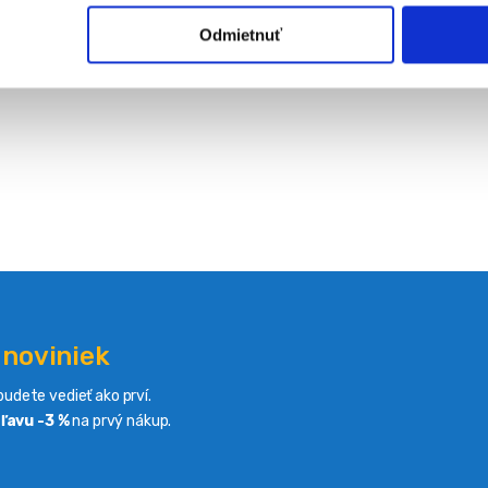
Odmietnuť
 noviniek
udete vedieť ako prví.
ľavu -3 %
na prvý nákup.