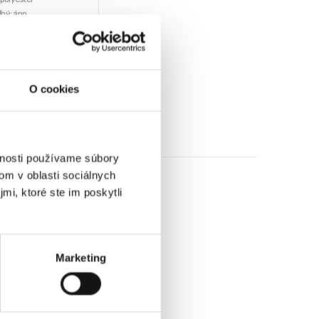
ný: áno
 140 x 220 cm
€
O cookies
z DPH)
★
★
★
vnosti používame súbory
om v oblasti sociálnych
mi, ktoré ste im poskytli
Marketing