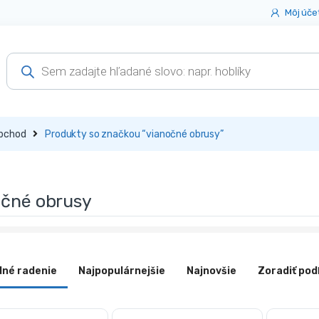
Môj úče
Products
search
bchod
Produkty so značkou “vianočné obrusy”
očné obrusy
dné radenie
Najpopulárnejšie
Najnovšie
Zoradiť pod