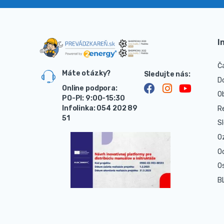
I
Č
Máte otázky?
D
Online podpora:
O
PO-PI: 9:00-15:30
Infolinka: 054 202 89
R
51
S
O
O
O
B