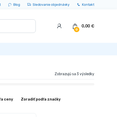
t
Blog
Sledovanie objednávky
Kontakt
0,00
€
0
Zobrazujú sa 3 výsledky
ľa ceny
Zoradiť podľa značky