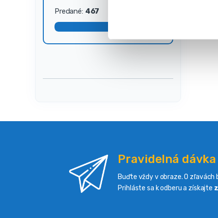
s
Predané:
467
Dostupné:
33
ú
h
l
a
s
u
Pravidelná dávka
Buďte vždy v obraze. O zľavách b
Prihláste sa k odberu a získajte
z