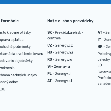
nformácie
Naše e-shop prevádzky
asto kladené otázky
SK
-
Prevádzkareň.sk -
AT
-
2en
centrála
oprava a platba
IT
-
2ene
CZ
-
2energy.cz
bchodné podmienky
HR
-
2en
HU
-
2energy.hu
eklamácia a vrátenie tovaru
Pelechy
RO
-
2energy.ro
pelechy 
ledovanie objednávky
EÚ
SI
-
2energy.si
známenia
Gastrok
PL
-
2energy.pl
chrana osobných údajov
Profesio
AT
-
2energy.at
sobný odber
zariaden
LOG