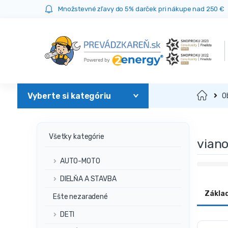
Prejsť
Prejsť
Množstevné zľavy do 5% darček pri nákupe nad 250 €
na
na
navigáciu
obsah
Domov
O
Všetky kategórie
vian
AUTO-MOTO
DIELŇA A STAVBA
Zákla
Ešte nezaradené
DETI