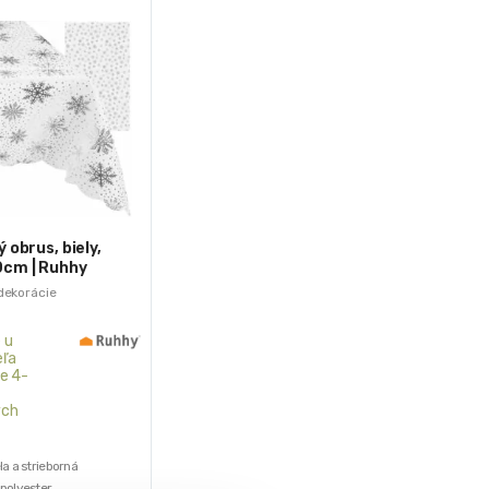
 obrus, biely,
cm | Ruhhy
dekorácie
 u
ľa
e 4-
ých
ela a strieborná
 polyester