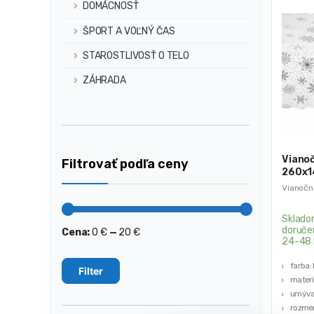
DOMÁCNOSŤ
ŠPORT A VOĽNÝ ČAS
STAROSTLIVOSŤ O TELO
ZÁHRADA
Vianoč
Filtrovať podľa ceny
260x1
Vianočn
Sklado
doruče
Cena:
0 €
—
20 €
Minimálna
Maximálna
24-48 
cena
cena
farba: 
Filter
materi
umývat
rozmer