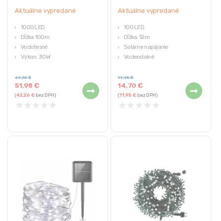
Aktuálne vypredané
Aktuálne vypredané
1000 LED
100 LED
Dĺžka 100m
Dĺžka: 12m
Vodotesné
Solárne napájanie
Výkon: 30W
Vodeodolné
Studená biela
Farba: studená biela
69,30
€
19,95
€
51,98
€
14,70
€
(
42,26
€
bez DPH)
(
11,95
€
bez DPH)
★
★
★
★
★
★
★
★
★
★