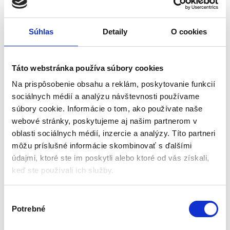
Celková dĺžka: 51,6 m
Flexibilný kábel
Ochrana: IP44
Univerzálne použitie
34,65
€
Súhlas
Detaily
O cookies
32,55
€
6,20
€
(
26,46
€
bez DPH)
(
5,04
€
bez DPH)
★
★
★
★
★
★
★
★
★
★
Táto webstránka používa súbory cookies
Na prispôsobenie obsahu a reklám, poskytovanie funkcií
sociálnych médií a analýzu návštevnosti používame
súbory cookie. Informácie o tom, ako používate naše
webové stránky, poskytujeme aj našim partnerom v
oblasti sociálnych médií, inzercie a analýzy. Títo partneri
môžu príslušné informácie skombinovať s ďalšími
údajmi, ktoré ste im poskytli alebo ktoré od vás získali,
keď ste používali ich služby.
Vianočné osvetlenie 1000
Vianočné osvetlenie –
V
LED 103m IP44 | 8 režimov
svetelný záves 300 LED
Potrebné
ý
22.65m | viacfarebné
Vianočné osvetlenie
Vianočné osvetlenie
b