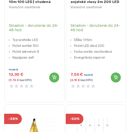
10m 100 LED | studená
anjelské vlasy 2m 200 LED
biela
Vianočné osvetlenie
Vianočné osvetlenie
Skladom - doručenie do 24-
Skladom - doručenie do 24-
48 hod
48 hod
Typ svietidla: LED
Dĺžka: 1,95m
Počet svetiel: 100
Počet LED diód: 200
Počet sekvencií: 8
Farba svetla: viacfarebná
Napájanie: sieť
Energetický úsporné
Celková dĺžka: 11,95m
Ohybný kábel
19,00
€
12,00
€
7,50
€
12,60
€
(
9,76
€
bez DPH)
(
6,10
€
bez DPH)
★
★
★
★
★
★
★
★
★
★
-
38%
-
50%