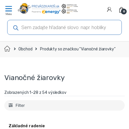
Prejsť
Prejsť
na
na
0
navigáciu
obsah
Products
search
Domov
Obchod
Produkty so značkou “Vianočné žiarovky”
Vianočné žiarovky
Zobrazených 1–54 z 54 výsledkov
Filter
Základné radenie