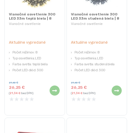
Vianočné osvetlenie 300
Vianočné osvetlenie 300
LED 33m teplá biela | 8
LED 33m studená biela | 8
režimov
režimov
Vianočné osvetlenie
Vianočné osvetlenie
Aktuálne vypredané
Aktuálne vypredané
Počet režimov: 8
Počet režimov: 8
Typ osvetlenia; LED
Typ osvetlenia; LED
Farba svetla: teplá biela
Farba svetla: studená biela
Počet LED diód: 300
Počet LED diód: 300
Trieda vodotesnosti: IP44
Trieda vodotesnosti: IP44
29,40
€
29,40
€
26,25
€
26,25
€
(
21,34
€
bez DPH)
(
21,34
€
bez DPH)
★
★
★
★
★
★
★
★
★
★