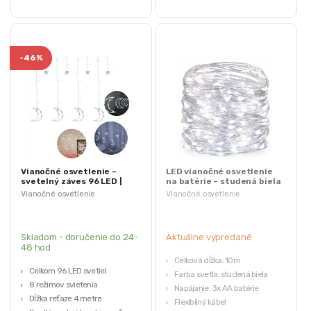
-
46%
Vianočné osvetlenie –
LED vianočné osvetlenie
svetelný záves 96 LED |
na batérie – studená biela
mesiace a hviezdy
10m
Vianočné osvetlenie
Vianočné osvetlenie
Skladom - doručenie do 24-
Aktuálne vypredané
48 hod
Celková dĺžka: 10m
Celkom 96 LED svetiel
Farba svetla: studená biela
8 režimov svietenia
Napájanie: 3x AA batérie
Dĺžka reťaze 4 metre
Flexibilný kábel