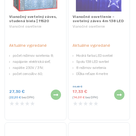
Vianočný svetelný záves,
Vianočné osvetlenie –
studená biela | 11520
svetelný záves 4m 138 LED
| hviezdy
Vianočné osvetlenie
Vianočné osvetlenie
Aktuálne vypredané
Aktuálne vypredané
počet režimov svietenia: 8;
Modrá farba LED svetiel
napájanie: elektrická sieť;
Spolu 138 LED svetiel
napätie: 230V / 31V;
8 režimov svietenia
počet cencúľov: 60;
Dĺžka reťaze 4 metre
Energeticky úsporné
30,45
€
27,30
€
17,33
€
(
22,20
€
bez DPH)
(
14,09
€
bez DPH)
★
★
★
★
★
★
★
★
★
★