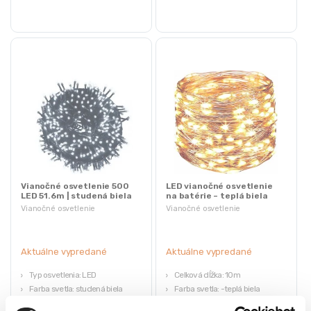
Vianočné osvetlenie 500
LED vianočné osvetlenie
LED 51.6m | studená biela
na batérie – teplá biela
10m
Vianočné osvetlenie
Vianočné osvetlenie
Aktuálne vypredané
Aktuálne vypredané
Typ osvetlenia: LED
Celková dĺžka: 10m
Farba svetla: studená biela
Farba svetla: -teplá biela
Počet LED diód: 500
Napájanie: 3x AA batérie