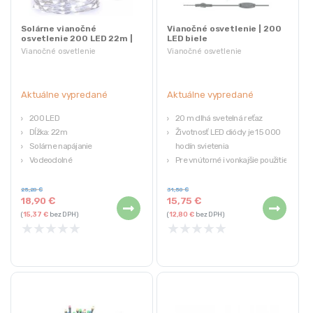
Solárne vianočné
Vianočné osvetlenie | 200
osvetlenie 200 LED 22m |
LED biele
studená biela
Vianočné osvetlenie
Vianočné osvetlenie
Aktuálne vypredané
Aktuálne vypredané
200 LED
20 m dlhá svetelná reťaz
Dĺžka: 22m
Životnosť LED diódy je 15 000
Solárne napájanie
hodín svietenia
Vodeodolné
Pre vnútorné i vonkajšie použitie
Farba: studená biela
Farba svetla: biela
Štýlové vianočné osvetlenie
25,20
€
31,50
€
18,90
€
15,75
€
(
15,37
€
bez DPH)
(
12,80
€
bez DPH)
★
★
★
★
★
★
★
★
★
★