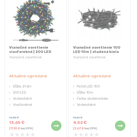
Vianočné osvetlenie
Vianočné osvetlenie 100
viacfarebné | 200 LED
LED 10m | studená biela
21.6m
Vianočné osvetlenie
Vianočné osvetlenie
Aktuálne vypredané
Aktuálne vypredané
Dĺžka: 21.6m
Počet LED: 100
200 LED
Dĺžka: 10m
Vodeodolné
Farba: studená biela
Viacfarebné
Vodeodolné
Ochrana IP44
Kombinovateľné
16,80
€
12,60
€
13,65
€
4,52
€
(
11,10
€
bez DPH)
(
3,67
€
bez DPH)
★
★
★
★
★
★
★
★
★
★