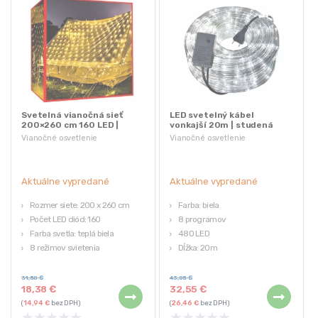
Svetelná vianočná sieť
LED svetelný kábel
200×260 cm 160 LED |
vonkajší 20m | studená
teplá biela
biela
Vianočné osvetlenie
Vianočné osvetlenie
Aktuálne vypredané
Aktuálne vypredané
Rozmer siete: 200 x 260 cm
Farba: biela
Počet LED diód: 160
8 programov
Farba svetla: teplá biela
480 LED
8 režimov svietenia
Dĺžka: 20m
Ochrana IP44
Úsporná
31,50
€
43,05
€
18,38
€
32,55
€
(
14,94
€
bez DPH)
(
26,46
€
bez DPH)
★
★
★
★
★
★
★
★
★
★