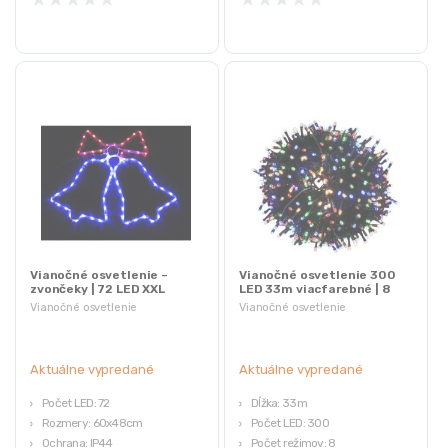
Vianočné osvetlenie –
Vianočné osvetlenie 300
zvončeky | 72 LED XXL
LED 33m viacfarebné | 8
režimov
Vianočné osvetlenie
Vianočné osvetlenie
Aktuálne vypredané
Aktuálne vypredané
Počet LED: 72
Dĺžka: 33m
Rozmery: 60x48cm
Počet LED: 300
Ochrana: IP44
Počet režimov: 8