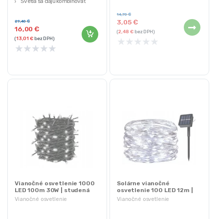
Svetlá sa dajú kombinovať
Univerzálne použitie
Energeticky úsporné
14,70
€
3,05
€
29,40
€
16,00
€
(
2,48
€
bez DPH)
★
★
★
★
★
(
13,01
€
bez DPH)
★
★
★
★
★
Vianočné osvetlenie 1000
Solárne vianočné
LED 100m 30W | studená
osvetlenie 100 LED 12m |
biela
studená biela
Vianočné osvetlenie
Vianočné osvetlenie