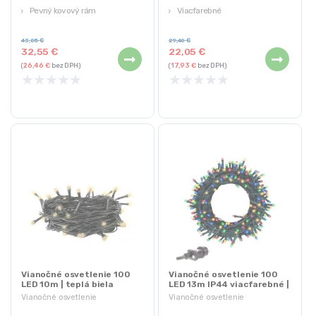
Pevný kovový rám
Viacfarebné
Farba: modrá, červená
Vodotesné
43,05
€
29,40
€
32,55
€
22,05
€
(
26,46
€
bez DPH)
(
17,93
€
bez DPH)
★
★
★
★
★
★
★
★
★
★
Vianočné osvetlenie 100
Vianočné osvetlenie 100
LED 10m | teplá biela
LED 13m IP44 viacfarebné |
8 režimov
Vianočné osvetlenie
Vianočné osvetlenie