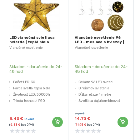
LED vianočná svietiaca
Vianočné osvetlenie 96
hviezda | teplá biela
LED – mesiace a hviezdy |
teplá biela
Vianočné osvetlenie
Vianočné osvetlenie
Skladom - doručenie do 24-
Skladom - doručenie do 24-
48 hod
48 hod
Počet LED: 30
Celkom 96 LED svetiel
Farba svetla: teplá biela
8 režimov svietenia
Životnosť LED: 30000h
Dĺžka reťaze 4 metre
Trieda tesnosti: IP20
Svetlá sa dajú kombinovať
Dĺžka napájacieho kábla: 150cm
Energeticky úsporné
29,40
€
8,40
€
14,70
€
13,65
€
(
6,83
€
bez DPH)
(
11,95
€
bez DPH)
★
★
★
★
★
★
★
★
★
★