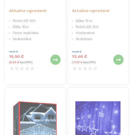
Aktuálne vypredané
Aktuálne vypredané
Počet LED: 100
Dĺžka: 13 m
Dĺžka: 10m
Počet LED: 100
Farba: teplá biela
Viacfarebné
Vodeodolné
Vodotesné
Kombinovateľné
8 režimov
14,70
€
16,80
€
10,50
€
13,65
€
(
8,54
€
bez DPH)
(
11,10
€
bez DPH)
★
★
★
★
★
★
★
★
★
★