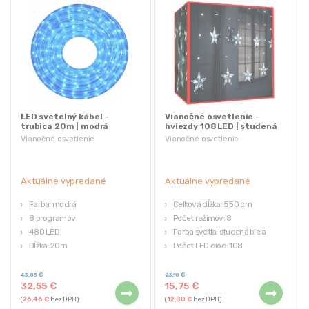
LED svetelný kábel –
Vianočné osvetlenie –
trubica 20m | modrá
hviezdy 108 LED | studená
biela
Vianočné osvetlenie
Vianočné osvetlenie
Aktuálne vypredané
Aktuálne vypredané
Farba: modrá
Celková dĺžka: 550 cm
8 programov
Počet režimov: 8
480 LED
Farba svetla: studená biela
Dĺžka: 20m
Počet LED diód: 108
Úsporná
Vodeodolné: IP44
43,05
€
23,10
€
32,55
€
15,75
€
(
26,46
€
bez DPH)
(
12,80
€
bez DPH)