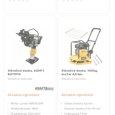
Vibračná doska, 6,5HP |
Vibračná doska, 100kg,
KD11910
motor 6,5 km,
Schwartzmann | SCH-
Vibračná technika
Vibračná technika
ZG105
Aktuálne vypredané
Aktuálne vypredané
Motor: Loncin 168F/6,5HP
Výkon motora: 6,5 km
Odstredivá sila: 14KN
Rozmer taniera: 54 x 45 cm
Produktivita: 200m2/h
Frekvencia: 79 Hz