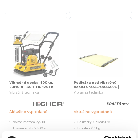
Vibračná doska, 100kg,
Podložka pod vibračnú
LONCIN | SCH-HG120TK
dosku C90, 570x450x5 |
KD1186
Vibračná technika
Vibračná technika
Aktuálne vypredané
Aktuálne vypredané
Výkon motora: 6,5 HP
Rozmery: 570x450x5
Lisovacia sila: 2600 kg
Hmotnosť: 1 kg
Veľkosť dosky: 55 x 4 cm
Značka: KRAFT&DELE