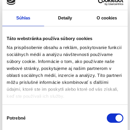
Maximálny posuv: 20 m/min
Druh paliva: bezolovnatý benzín
850,00
€
52,50
€
Súhlas
Detaily
O cookies
590,00
€
29,00
€
(
479,67
€
bez DPH)
(
23,58
€
bez DPH)
★
★
★
★
★
★
★
★
★
★
(1)
Táto webstránka používa súbory cookies
Na prispôsobenie obsahu a reklám, poskytovanie funkcií
sociálnych médií a analýzu návštevnosti používame
súbory cookie. Informácie o tom, ako používate naše
webové stránky, poskytujeme aj našim partnerom v
oblasti sociálnych médií, inzercie a analýzy. Títo partneri
môžu príslušné informácie skombinovať s ďalšími
údajmi, ktoré ste im poskytli alebo ktoré od vás získali,
keď ste používali ich služby.
Podložka pod vibračnú
Podložka pod vibračnú
V
dosku C60, 560x370x5 |
dosku C80, 560x470x5 |
Potrebné
ý
KD1182
KD1183
Vibračná technika
Vibračná technika
b