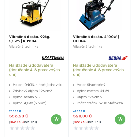
Vibračná doska, 92kg,
Vibračná doska, 4100W |
5,5km | KD1184
DEDRA
Vibračná technika
Vibračná technika
Na sklade u dodávateľa
Na sklade u dodávateľa
(doručenie 4-8 pracovných
(doručenie 4-8 pracovných
dni)
dni)
Motor LONCIN, 4-takt, jednovalec
Motor: štvortaktný
Zdvihový objem: 196 cm3
Výkon motora: 4,1 kW
Výkon: benzín ’95
Objem: 196 cm3
Výkon: 4,1 kW (5,5 km)
Počet otáčok: 3200 otáčok za
Frekvencia: 90Hz
minútu
735,00
€
675,00
€
Odstredivá sila: 15,5 kN
556,50
€
520,00
€
(
452,44
€
bez DPH)
(
422,76
€
bez DPH)
★
★
★
★
★
★
★
★
★
★