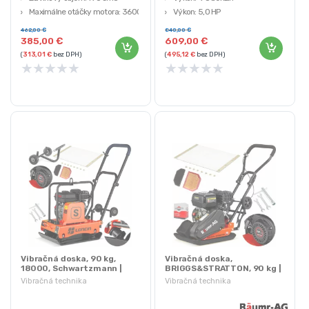
Maximálne otáčky motora: 3600
Výkon: 5,0 HP
ot./min.
Frekvencia: 90Hz
462,00
€
840,00
€
Palivo: bezolovnatý benzín
Odstredivá sila: 18kN
385,00
€
609,00
€
(
313,01
€
bez DPH)
(
495,12
€
bez DPH)
★
★
★
★
★
★
★
★
★
★
Vibračná doska, 90 kg,
Vibračná doska,
18000, Schwartzmann |
BRIGGS&STRATTON, 90 kg |
SCH-ZG90T
BAUMR-AG
Vibračná technika
Vibračná technika