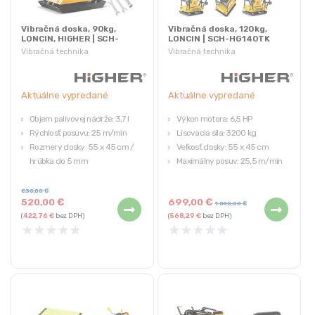
Vibračná doska, 90kg,
Vibračná doska, 120kg,
LONCIN, HIGHER | SCH-
LONCIN | SCH-HG140TK
ZG90
Vibračná technika
Vibračná technika
Aktuálne vypredané
Aktuálne vypredané
Objem palivovej nádrže: 3,7 l
Výkon motora: 6,5 HP
Rýchlosť posuvu: 25 m/min
Lisovacia sila: 3200 kg
Rozmery dosky: 55 x 45 cm /
Veľkosť dosky: 55 x 45 cm
hrúbka do 5 mm
Maximálny posuv: 25,5 m/min
Lisovacia sila: 1 300 kg
Druh paliva: bezolovnatý benzín
Hĺbka zhutnenia: do 30 cm
830,00
€
520,00
€
699,00
€
1 000,00
€
(
422,76
€
bez DPH)
(
568,29
€
bez DPH)
★
★
★
★
★
★
★
★
★
★