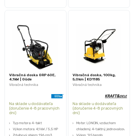
Vibračná doska GRP 60E,
Vibračná doska, 100kg,
4,1kW | Güde
5,0km | KD1185
Vibračná technika
Vibračná technika
Na sklade u dodávateľa
Na sklade u dodávateľa
(doručenie 4-8 pracovných
(doručenie 4-8 pracovných
dni)
dni)
Typ motora: 4-takt
Motor: LONCIN, vzduchom
Výkon motora: 4,1 kW / 5,5 HP
chladený, 4-taktný, jednovalcový
Zdvihový objem: 196 cm3
Výkon: ’95 benzín