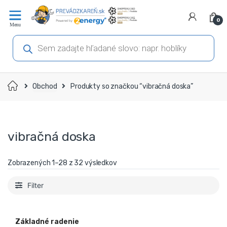
Prejsť
Prejsť
na
na
0
navigáciu
obsah
Products
search
Domov
Obchod
Produkty so značkou “vibračná doska”
vibračná doska
Zobrazených 1–32 z 32 výsledkov
Filter
Základné radenie