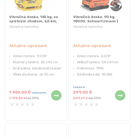
Vibračná doska, 165 kg, so
Vibračná doska, 90 kg,
spätným chodom, 6,5 km,
18000, Schwartzmann |
Loncin | HP-29185
SCH-ZG90T (Bazár)
Vibračná technika
Vibračná technika
Aktuálne vypredané
Aktuálne vypredané
Výkon motora: 9,0 HP
Výkon motora: 6,5 HP
Rozmery taniera: 65 x 42 cm
Veľkosť taniera: 54 x 41 cm
Druh paliva: bezolovnatý benzín
Frekvencia: 79Hz
Hĺbka zhutnenia: do 50 cm
Odstredivá sila: 18,0kN
Odstredivá sila: 30 500N
Lisovacia sila: 1 800 kg
Náš bazár ponúka výrobky so zárukou,
735,00
€
1 450,00
€
299,00
€
jedná sa o rozbalený tovar – môže isť
2 000,00
€
(
1 178,86
€
bez DPH)
(
243,09
€
bez DPH)
o krátko používaný alebo servisovaný,
★
★
★
★
★
★
★
★
★
★
plne funkčný tovar, často bez
originálneho balenia.