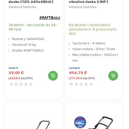
dosku C120, 640x450x5 |
vibračná doska 2,1HP |
KD1187
KD175
Vibračná technika
Vibračná technika
Skladom - doručenie do 24-
Na sklade u dodávateľa
48 hod
(doručenie 4-8 pracovných
dni)
Rozmery: 640x450x5
Typ motora – 4-taktný
Hmotnosť: 1,2 kg
Výkon motora – 2,1 hp / 1,6 kW
Značka: KRAFT&DELE
Max. otáčky motora – 9500 ot /
min
Objem motora – 42 cm3
52,50
€
635,25
€
Výrobca: Kraft&Dele
29,00
€
456,75
€
(
23,58
€
bez DPH)
(
371,34
€
bez DPH)
★
★
★
★
★
★
★
★
★
★