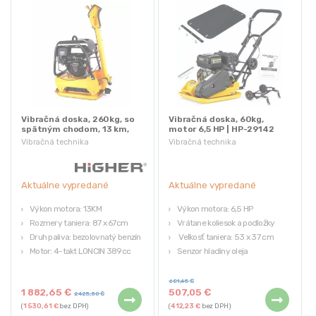
Vibračná doska, 260kg, so
Vibračná doska, 60kg,
spätným chodom, 13 km,
motor 6,5 HP | HP-29142
Loncin | HP-29195
Vibračná technika
Vibračná technika
Aktuálne vypredané
Aktuálne vypredané
Výkon motora: 13KM
Výkon motora: 6,5 HP
Rozmery taniera: 87 x 67cm
Vrátane koliesok a podložky
Druh paliva: bezolovnatý benzín
Veľkosť taniera: 53 x 37 cm
Motor: 4-takt LONCIN 389cc
Senzor hladiny oleja
Druh paliva: bezolovnatý benzín
Objem motora: 196 ccm
681,45
€
1 882,65
€
507,05
€
2 425,50
€
(
1 530,61
€
bez DPH)
(
412,23
€
bez DPH)