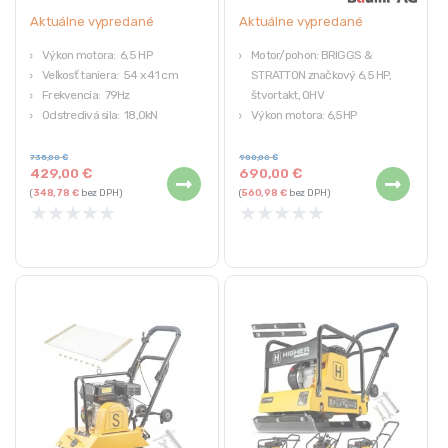
Aktuálne vypredané
Aktuálne vypredané
Výkon motora: 6,5 HP
Motor/pohon: BRIGGS &
Veľkosť taniera: 54 x 41 cm
STRATTON značkový 6,5 HP,
Frekvencia: 79Hz
štvortakt, OHV
Odstredivá sila: 18,0kN
Výkon motora: 6,5HP
Lisovacia sila: 1 800 kg
Druh paliva: bezolovnatý benzín
Objem palivovej nádrže: 3,7 L
735,00
€
900,00
€
429,00
€
690,00
€
Lisovacia sila: 2 600 kg
(
348,78
€
bez DPH)
(
560,98
€
bez DPH)
★
★
★
★
★
★
★
★
★
★