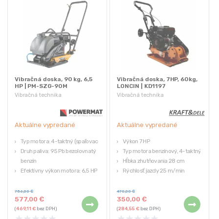
Vibračná doska, 90 kg, 6,5
Vibračná doska, 7HP, 60kg,
HP | PM-SZG-90M
LONCIN | KD1197
Vibračná technika
Vibračná technika
Aktuálne vypredané
Aktuálne vypredané
Typ motora: 4-taktný (spaľovací)
Výkon 7 HP
Druh paliva: 95 Pb bezolovnatý
Typ motora benzínový, 4-taktný
benzín
Hĺbka zhutňovania 28 cm
Efektívny výkon motora: 6,5 HP
Rýchlosť jazdy 25 m/min
Krútiaci moment: 17 Nm
Kapacita 700 m²/h
Objem: 196 cm³
756,00
€
470,00
€
577,00
€
350,00
€
(
469,11
€
bez DPH)
(
284,55
€
bez DPH)
★
★
★
★
★
★
★
★
★
★