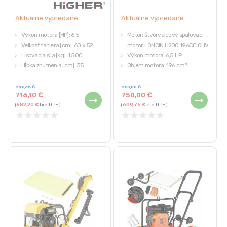
Aktuálne vypredané
Aktuálne vypredané
Výkon motora [HP]: 6.5
Motor: štvorvalcový spaľovací
Veľkosť taniera [cm]: 60 x 52
motor LONCIN H200 196CC OHV
Lisovacia sila [kg]: 1 500
Výkon motora: 6,5 HP
Hĺbka zhutnenia [cm]: 35
Objem motora: 196 cm³
Hmotnosť [kg]: 110
Odstredivá sila: 32 000 N
Hutniaca sila: 3 200 kg
958,65
€
980,00
€
716,10
€
750,00
€
(
582,20
€
bez DPH)
(
609,76
€
bez DPH)
★
★
★
★
★
★
★
★
★
★