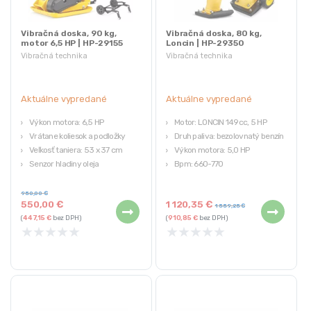
Vibračná doska, 90 kg,
Vibračná doska, 80 kg,
motor 6,5 HP | HP-29155
Loncin | HP-29350
Vibračná technika
Vibračná technika
Aktuálne vypredané
Aktuálne vypredané
Výkon motora: 6,5 HP
Motor: LONCIN 149cc, 5 HP
Vrátane koliesok a podložky
Druh paliva: bezolovnatý benzín
Veľkosť taniera: 53 x 37 cm
Výkon motora: 5,0 HP
Senzor hladiny oleja
Bpm: 660-770
Objem motora: 196 ccm
Rozmery: 58 x 71 x 101 cm
950,00
€
550,00
€
1 120,35
€
1 559,25
€
(
447,15
€
bez DPH)
(
910,85
€
bez DPH)
★
★
★
★
★
★
★
★
★
★