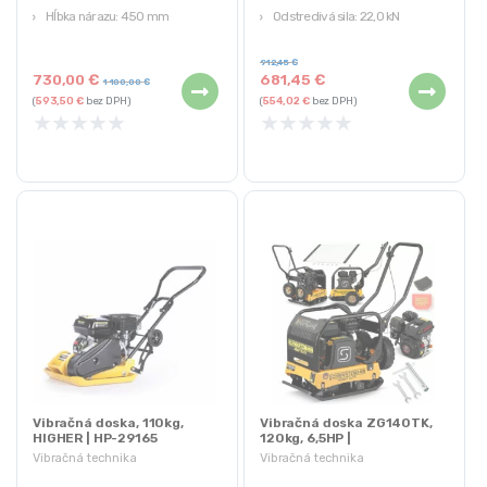
Hĺbka nárazu: 450 mm
Odstredivá sila: 22,0 kN
Otáčky pri zaťažení: 0 – 4200
Zhutňovacia sila: 2 200 kg
ot./min
912,45
€
730,00
€
681,45
€
1 100,00
€
(
593,50
€
bez DPH)
(
554,02
€
bez DPH)
★
★
★
★
★
★
★
★
★
★
Vibračná doska, 110kg,
Vibračná doska ZG140TK,
HIGHER | HP-29165
120kg, 6,5HP |
Schwartzmann
Vibračná technika
Vibračná technika