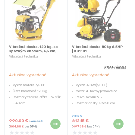
Vibračná doska, 120 kg, so
Vibračná doska 80kg 6.5HP
spätným chodom, 6,5 km,
| KD1181
Loncin | HP-29170
Vibračná technika
Vibračná technika
Aktuálne vypredané
Aktuálne vypredané
Výkon motora: 6,5 HP
Výkon: 4,8kW(6,5 HP)
Čistá hmotnosť: 120 kg
Motor: 4-taktný jednovalec
Rozmery taniera: dĺžka – 62 x šírka
Palivo: benzín ’95
– 40 cm
Rozmer dosky: 69×50 cm
Druh paliva: bezolovnatý benzín
Váha: 80kg
Hĺbka zhutnenia: do 40 cm
716,10
€
990,00
€
612,15
€
1 400,00
€
(
804,88
€
bez DPH)
(
497,68
€
bez DPH)
★
★
★
★
★
★
★
★
★
★