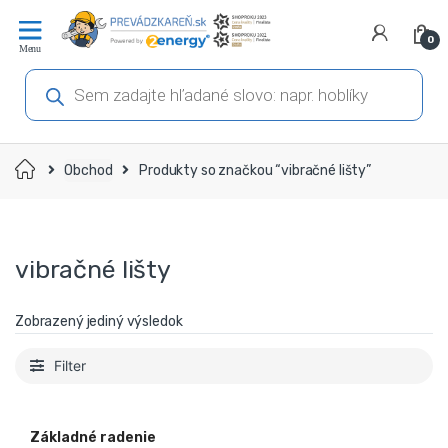
Prejsť
Prejsť
na
na
0
navigáciu
obsah
Products
search
Domov
Obchod
Produkty so značkou “vibračné lišty”
vibračné lišty
Zobrazený jediný výsledok
Filter
Základné radenie