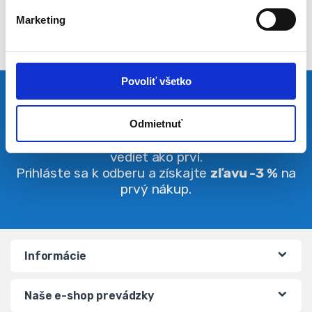
l
Marketing
a
s
u
Povoliť všetko
Pravidelná dávka noviniek
Odmietnuť
Buďte vždy v obraze. O zľavách budete
vedieť ako prví.
Prihláste sa k odberu a získajte
zľavu -3 %
na
prvý nákup.
Informácie
Naše e-shop prevádzky