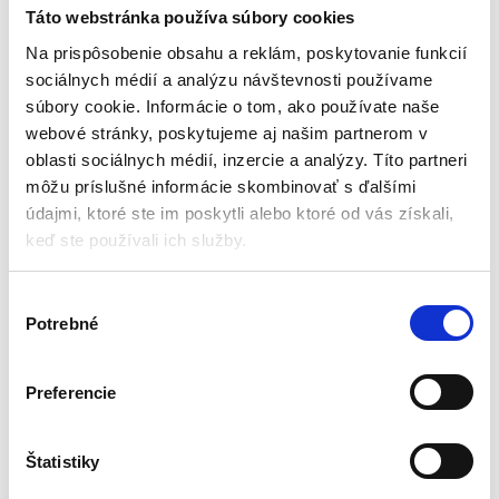
2m | PM-LW-2KM
Táto webstránka používa súbory cookies
Vibračná technika
Na prispôsobenie obsahu a reklám, poskytovanie funkcií
sociálnych médií a analýzu návštevnosti používame
Aktuálne vypredané
súbory cookie. Informácie o tom, ako používate naše
webové stránky, poskytujeme aj našim partnerom v
Odolný motor
Rozmazanie veľkej oblasti
oblasti sociálnych médií, inzercie a analýzy. Títo partneri
Odolná konštrukcia
môžu príslušné informácie skombinovať s ďalšími
Max. otáčky motora – 9500 ot /
údajmi, ktoré ste im poskytli alebo ktoré od vás získali,
min
keď ste používali ich služby.
Objem motora – 42 cm3
785,40
€
519,75
€
(
422,56
€
bez DPH)
V
★
★
★
★
★
Potrebné
ý
b
e
Preferencie
r
s
Zobrazený jediný výsledok
ú
Štatistiky
h