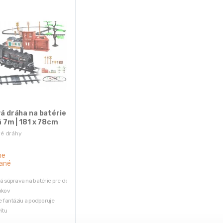
á dráha na batérie
á 7m | 181 x 78cm
vé dráhy
ne
ané
á súprava na batérie pre deti
okov
e fantáziu a podporuje
itu
trasy je až 7 metrov