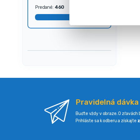
s
Predané:
460
Dostupné:
40
ú
h
l
a
s
u
Pravidelná dávka
Buďte vždy v obraze. O zľavách b
Prihláste sa k odberu a získajte
z