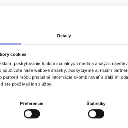
 viacfarebná
sť: 2,5 kg
5
€
€
bez DPH)
★
★
★
Detaily
 jediný výsledok
bory cookies
eklám, poskytovanie funkcií sociálnych médií a analýzu návšte
o používate naše webové stránky, poskytujeme aj našim partner
to partneri môžu príslušné informácie skombinovať s ďalšími údaj
ď ste používali ich služby.
Preferencie
Štatistiky