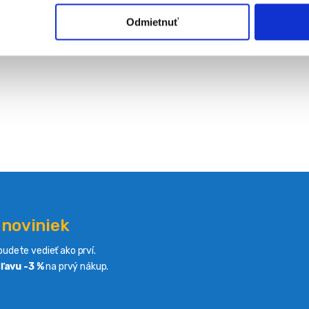
Odmietnuť
 noviniek
udete vedieť ako prví.
ľavu -3 %
na prvý nákup.