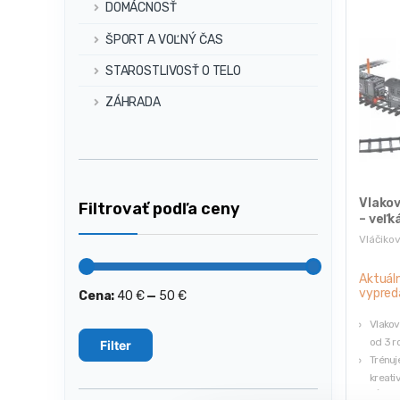
DOMÁCNOSŤ
ŠPORT A VOĽNÝ ČAS
STAROSTLIVOSŤ O TELO
ZÁHRADA
Vlakov
Filtrovať podľa ceny
– veľk
Vláčiko
Aktuál
vypred
Cena:
40 €
—
50 €
Minimálna
Maximálna
cena
cena
Vlakov
od 3 r
Filter
Trénuj
kreativ
Dĺžka 