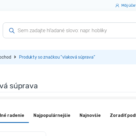
Môj úče
Products
search
bchod
Produkty so značkou “vlaková súprava”
ová súprava
dné radenie
Najpopulárnejšie
Najnovšie
Zoradiť pod