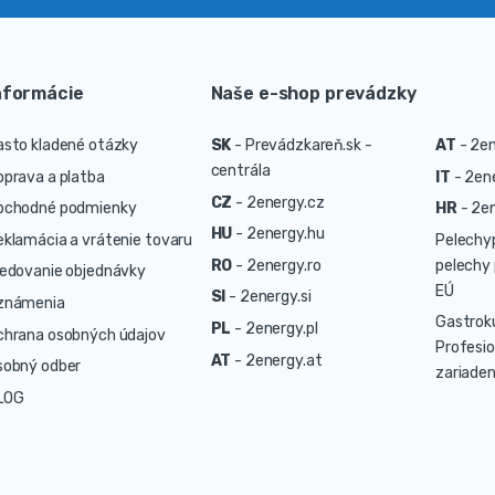
nformácie
Naše e-shop prevádzky
asto kladené otázky
SK
-
Prevádzkareň.sk -
AT
-
2en
centrála
oprava a platba
IT
-
2ene
CZ
-
2energy.cz
bchodné podmienky
HR
-
2en
HU
-
2energy.hu
eklamácia a vrátenie tovaru
Pelechy
RO
-
2energy.ro
pelechy 
ledovanie objednávky
EÚ
SI
-
2energy.si
známenia
Gastrok
PL
-
2energy.pl
chrana osobných údajov
Profesio
AT
-
2energy.at
sobný odber
zariaden
LOG