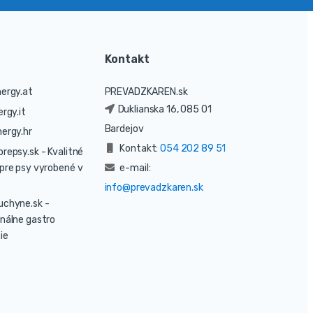
Kontakt
ergy.at
PREVADZKAREN.sk
Duklianska 16, 085 01
rgy.it
Bardejov
ergy.hr
Kontakt:
054 202 89 51
prepsy.sk
- Kvalitné
pre psy vyrobené v
e-mail:
info@prevadzkaren.sk
uchyne.sk
-
nálne gastro
ie