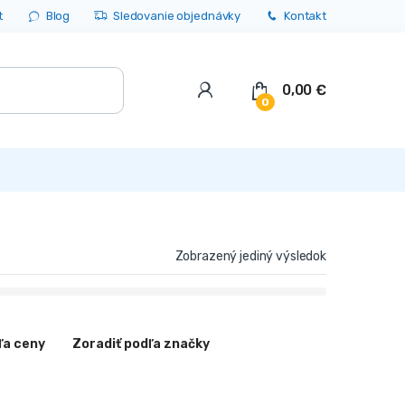
t
Blog
Sledovanie objednávky
Kontakt
0,00
€
0
Zobrazený jediný výsledok
ľa ceny
Zoradiť podľa značky