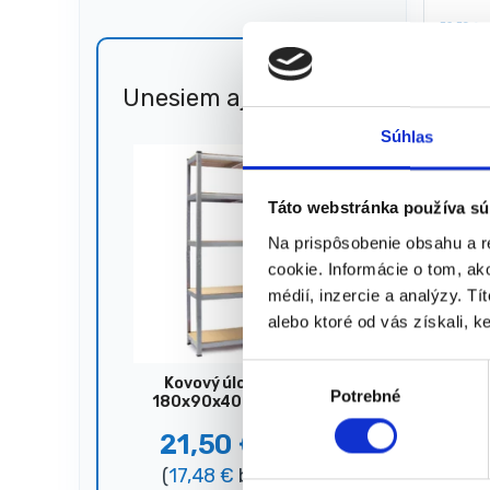
Farba:
52,50
€
Hmotno
45,1
(
36,71
★
★
Unesiem aj 🐎
Zľava
51%
Súhlas
Zobrazený
Táto webstránka používa sú
Na prispôsobenie obsahu a r
cookie. Informácie o tom, ak
médií, inzercie a analýzy. Tí
alebo ktoré od vás získali, ke
V
Kovový úložný regál,
Potrebné
ý
180x90x40 cm, 875 kg,
strieborný
b
21,50
€
44,00
€
e
(
17,48
€
bez DPH)
r