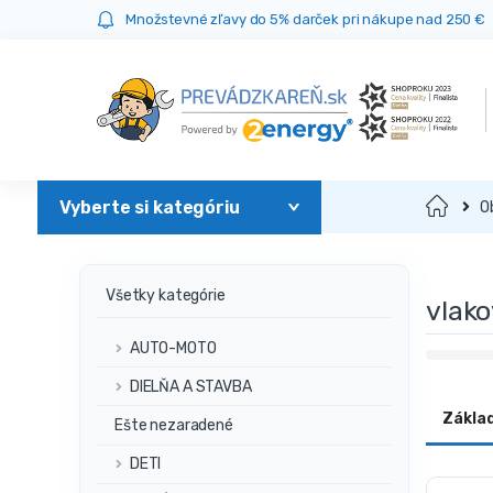
Prejsť
Prejsť
Množstevné zľavy do 5% darček pri nákupe nad 250 €
na
na
navigáciu
obsah
Domov
O
Všetky kategórie
vlak
AUTO-MOTO
DIELŇA A STAVBA
Zákla
Ešte nezaradené
DETI