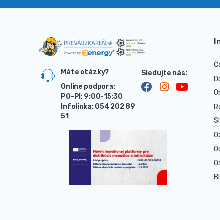
I
Č
Máte otázky?
D
Online podpora:
O
PO-PI: 9:00-15:30
Infolinka: 054 202 89
R
51
S
O
O
O
B