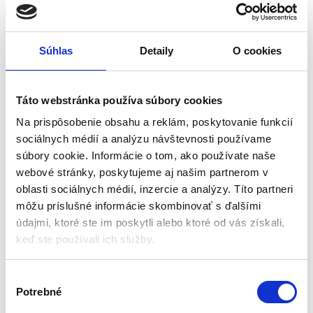
Súhlas
Detaily
O cookies
Gélové vložky do športovej
Vyhrievané vložky do
obuvi, 41-47 | NEO TOOLS
topánok | veľ. 35-46
Táto webstránka používa súbory cookies
Pracovná obuv
Pracovná obuv
Na prispôsobenie obsahu a reklám, poskytovanie funkcií
sociálnych médií a analýzu návštevnosti používame
Na sklade u dodávateľa
Aktuálne vypredané
súbory cookie. Informácie o tom, ako používate naše
(doručenie 4-8 pracovných
dni)
webové stránky, poskytujeme aj našim partnerom v
Rýchly ohrev
Veľkosť: 35-45 (46 – bez orezania
oblasti sociálnych médií, inzercie a analýzy. Títo partneri
Počet kusov v balení: 1 pár
vložky)
môžu príslušné informácie skombinovať s ďalšími
Veľkosť: od 41 do 47
Napájanie: 6 x AA 1,5V (nie je
údajmi, ktoré ste im poskytli alebo ktoré od vás získali,
Materiál: vysoko kvalitná EVA pena
súčasťou balenia)
Veľkosť vložky do topánok:
keď ste používali ich služby.
Vykurovací výkon: 3W
22,05
€
univerzálna – na prispôsobenie
16,80
€
7,00
€
Materiál vložky: syntetická guma
5,00
€
(
13,66
€
bez DPH)
V
★
★
★
★
★
(
4,07
€
bez DPH)
★
★
★
★
★
Potrebné
ý
b