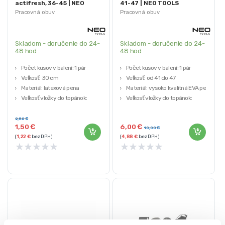
actifresh, 36-45 | NEO
41-47 | NEO TOOLS
TOOLS
Pracovná obuv
Pracovná obuv
Skladom - doručenie do 24-
Skladom - doručenie do 24-
48 hod
48 hod
Počet kusov v balení: 1 pár
Počet kusov v balení: 1 pár
Veľkosť: 30 cm
Veľkosť: od 41 do 47
Materiál: latexová pena
Materiál: vysoko kvalitná EVA pena
Veľkosť vložky do topánok:
Veľkosť vložky do topánok:
univerzálna – na prispôsobenie
univerzálna – na prispôsobenie
Možnosť prispôsobenia na
2,50
€
1,50
€
6,00
€
požadovanú veľkosť: áno
10,00
€
(
1,22
€
bez DPH)
(
4,88
€
bez DPH)
★
★
★
★
★
★
★
★
★
★