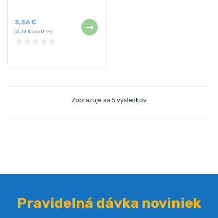
Hmotnosť: 0,083 kg
3,36
€
(
2,73
€
bez DPH)
★
★
★
★
★
Zobrazuje sa 5 výsledkov
Pravidelná dávka noviniek