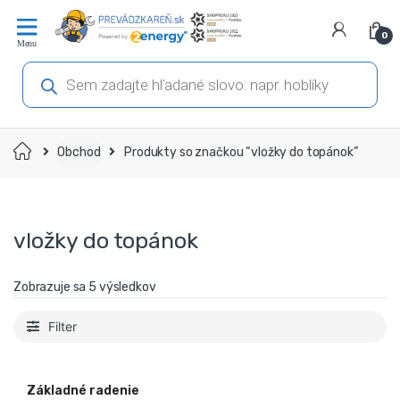
Prejsť
Prejsť
na
na
0
navigáciu
obsah
Products
search
Domov
Obchod
Produkty so značkou “vložky do topánok”
vložky do topánok
Zobrazuje sa 5 výsledkov
Filter
Základné radenie