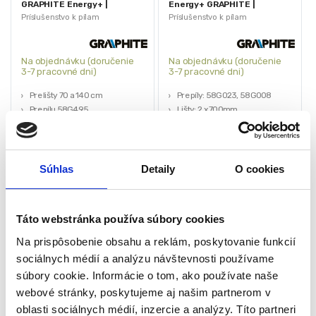
GRAPHITE Energy+ |
Energy+ GRAPHITE |
58G495-733
58G023-732
Príslušenstvo k pílam
Príslušenstvo k pílam
Na objednávku (doručenie
Na objednávku (doručenie
3-7 pracovné dni)
3-7 pracovné dni)
Pre lišty 70 a 140 cm
Pre píly: 58G023, 58G008
Pre pílu 58G495
Lišty: 2 x 700mm
Pre lištu 58G495-731
2 svorky
Pre lištu 58G495-732
Spojka na lišty
GRAPHITE
Energy+
15,75
€
88,20
€
Súhlas
Detaily
O cookies
11,55
€
80,85
€
(
9,39
€
bez DPH)
(
65,73
€
bez DPH)
★
★
★
★
★
★
★
★
★
★
Táto webstránka používa súbory cookies
Na prispôsobenie obsahu a reklám, poskytovanie funkcií
sociálnych médií a analýzu návštevnosti používame
súbory cookie. Informácie o tom, ako používate naše
webové stránky, poskytujeme aj našim partnerom v
oblasti sociálnych médií, inzercie a analýzy. Títo partneri