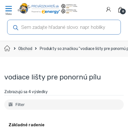
Prejsť
Prejsť
na
na
0
navigáciu
obsah
Products
search
Domov
Obchod
Produkty so značkou “vodiace lišty pre ponornú p
vodiace lišty pre ponornú pílu
Zobrazujú sa 4 výsledky
Filter
Základné radenie