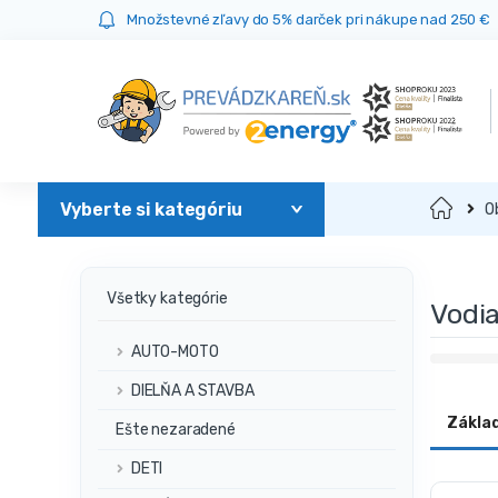
Prejsť
Prejsť
Množstevné zľavy do 5% darček pri nákupe nad 250 €
na
na
navigáciu
obsah
Domov
O
Všetky kategórie
Vodia
AUTO-MOTO
DIELŇA A STAVBA
Zákla
Ešte nezaradené
DETI