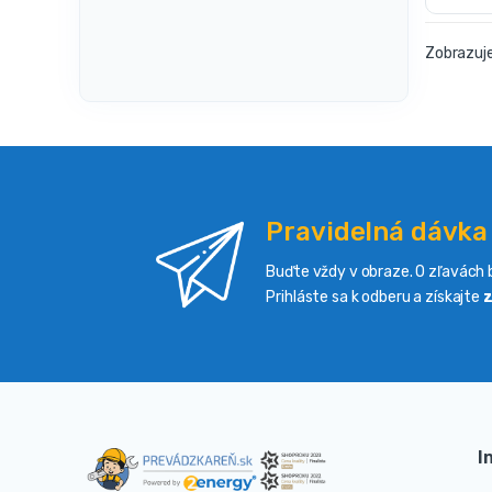
Zobrazuje
Pravidelná dávka
Buďte vždy v obraze. O zľavách b
Prihláste sa k odberu a získajte
z
I