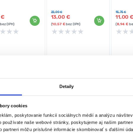
p: 3/8″
Výrobca: Kraft&Dele
Výrobca:
22,00
€
15,75
€
0
€
13,00
€
11,00
bez DPH)
(
10,57
€
bez DPH)
(
8,94
€
be
★
★
★
★
★
★
★
★
★
★
Detaily
bory cookies
eklám, poskytovanie funkcií sociálnych médií a analýzu návšte
o používate naše webové stránky, poskytujeme aj našim partner
to partneri môžu príslušné informácie skombinovať s ďalšími údaj