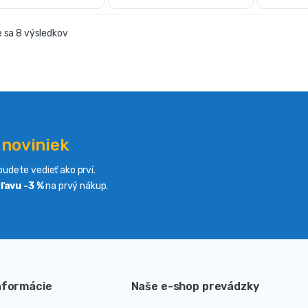
 sa 8 výsledkov
 noviniek
udete vedieť ako prví.
ľavu -3 %
na prvý nákup.
nformácie
Naše e-shop prevádzky