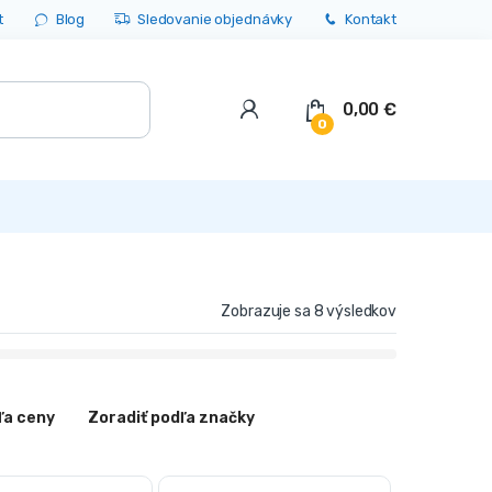
t
Blog
Sledovanie objednávky
Kontakt
0,00
€
0
Zobrazuje sa 8 výsledkov
ľa ceny
Zoradiť podľa značky