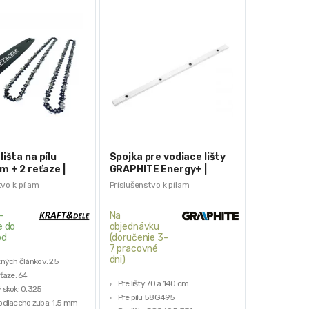
lišta na pílu
Spojka pre vodiace lišty
 + 2 reťaze |
GRAPHITE Energy+ |
58G495-733
tvo k pílam
Príslušenstvo k pílam
-
Na
e do
objednávku
od
(doručenie 3-
7 pracovné
dni)
zných článkov: 25
ťaze: 64
Pre lišty 70 a 140 cm
 skok: 0,325
Pre pílu 58G495
odiaceho zuba: 1,5 mm