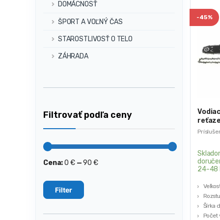
DOMÁCNOSŤ
-
45%
ŠPORT A VOĽNÝ ČAS
STAROSTLIVOSŤ O TELO
ZÁHRADA
Vodiac
Filtrovať podľa ceny
reťaze
KD101
Prísluše
Sklado
doruče
Cena:
0 €
—
90 €
Minimálna
Maximálna
24-48 
cena
cena
Veľkos
Filter
Rozstu
Šírka 
Počet 