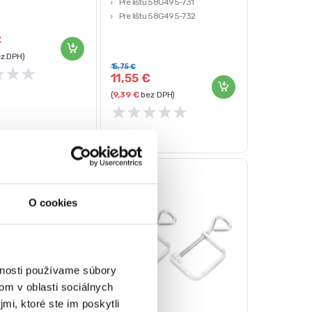
Pre lištu 58G495-731
 Kraft&Dele
Pre lištu 58G495-732
GRAPHITE
€
z DPH)
15,75
€
★
★
★
11,55
€
(
9,39
€
bez DPH)
★
★
★
★
★
O cookies
vnosti používame súbory
om v oblasti sociálnych
mi, ktoré ste im poskytli