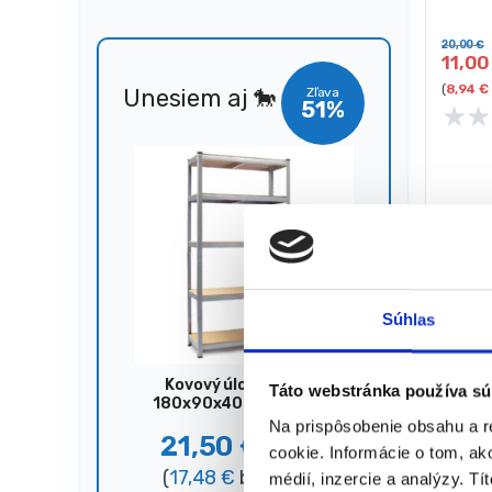
Rozstu
20,00
€
11,0
(
8,94
€
Unesiem aj 🐎
Zľava
51%
★
★
Súhlas
Kovový úložný regál,
Táto webstránka používa sú
180x90x40 cm, 875 kg,
strieborný
Na prispôsobenie obsahu a r
21,50
€
44,00
€
cookie. Informácie o tom, ak
(
17,48
€
bez DPH)
médií, inzercie a analýzy. Tí