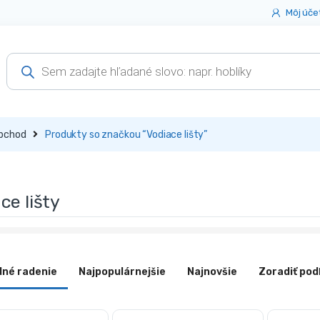
Môj úče
Products
search
bchod
Produkty so značkou “Vodiace lišty”
ce lišty
dné radenie
Najpopulárnejšie
Najnovšie
Zoradiť pod