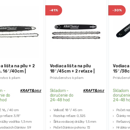
-
41%
-
30%
a lišta na pílu + 2
Vodiaca lišta na pílu
Vodiaca 
, 16″/40cm |
18″/45cm + 2 reťaze |
15″/38cm
52
KD10153
KD10151
nstvo k pílam
Príslušenstvo k pílam
Príslušens
m -
Skladom -
Skladom 
nie do
doručenie do
doručeni
hod
24-48 hod
24-48 h
ť: 16„ / 40 cm
Veľkosť: 18 “/ 45 cm
Počet re
p reťaze: 3/8“
Rozstup reťaze: 0,325
Články re
drážky vodítka: 1,3 mm
Šírka vodiacej drážky: 1,5 mm
Reťazový
vodiacich článkov: 59
Počet článkov pohonu: 72
Hrúbka v